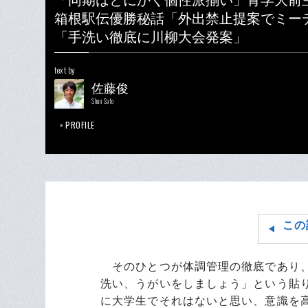
「同期はとにかく個性派揃い」青学大前
箱根駅伝優勝秘話「外出禁止提案でミー
「手洗い徹底に川柳大会発案」
text by
佐藤俊
Shun Sato
PROFILE
この
そのひとつが体調管理の徹底であり、
洗い、うがいをしましょう」という貼
に大学生でそれはないと思い、意識を