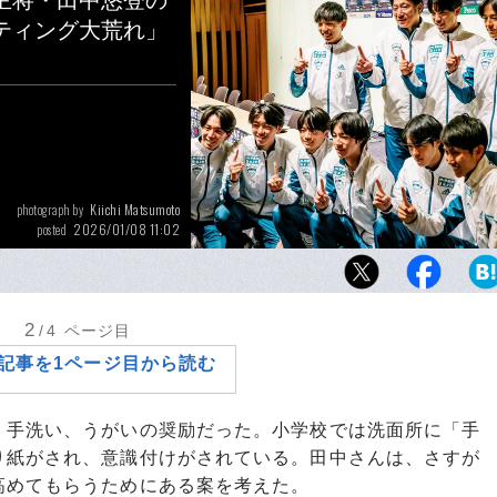
主将・田中悠登の
ティング大荒れ」
Kiichi Matsumoto
photograph by
2026/01/08 11:02
posted
2024年シーズンの4年生は強力なメンバー揃
時に個性派揃いだった。田中さん（前列右端
ンとしてチームの一体感を高めるために様々
2
/4
ページ目
という
記事を1ページ目から読む
手洗い、うがいの奨励だった。小学校では洗面所に「手
り紙がされ、意識付けがされている。田中さんは、さすが
高めてもらうためにある案を考えた。