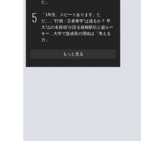
た」
出
は
「1年生、スピードあります。た
だ…」“打倒・王者青学”は成るか？ 早
「
大“山の名探偵”が語る箱根駅伝と超ルー
原
キー…大学で急成長の理由は「考える
「
力」
レ
もっと見る