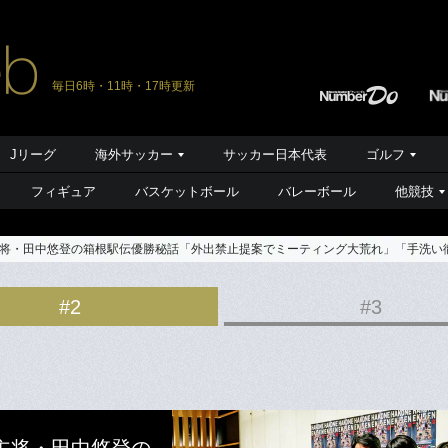
毎日6時・11時・17時更新
Jリーグ
海外サッカー
サッカー日本代表
ゴルフ
フィギュア
バスケットボール
バレーボール
他競技
将・田中悠登の箱根駅伝優勝秘話「外出禁止提案でミーティング大荒れ」「手洗い
#2
#3