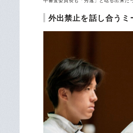
中審査委員長も「秀逸」と唸る出来だ
外出禁止を話し合うミ