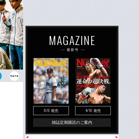
MAGAZINE
最新号
いであると同
）はキャプテ
な努力をした
8/6
4/16
発売
発売
雑誌定期購読のご案内