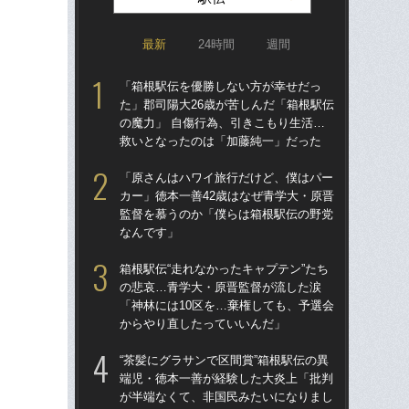
最新
24時間
週間
「箱根駅伝を優勝しない方が幸せだっ
東大
た」郡司陽大26歳が苦しんだ「箱根駅伝
人
の魔力」 自傷行為、引きこもり生活…
なし
救いとなったのは「加藤純一」だった
「
「原さんはハワイ旅行だけど、僕はパー
箱
カー」徳本一善42歳はなぜ青学大・原晋
題
監督を慕うのか「僕らは箱根駅伝の野党
語っ
なんです」
に
箱根駅伝“走れなかったキャプテン”たち
不
の悲哀…青学大・原晋監督が流した涙
郎
「神林には10区を…棄権しても、予選会
い
からやり直したっていいんだ」
「
“茶髪にグラサンで区間賞”箱根駅伝の異
東大
端児・徳本一善が経験した大炎上「批判
70
が半端なくて、非国民みたいになりまし
「