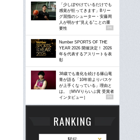
「少しぼやけているだけでも
感覚が狂ってきます」Bリー
グ屈指のシューター・安藤周
人が明かす“見える”ことの重
要性
PR
Number SPORTS OF THE
YEAR 2026 開催決定！ 2026
年を代表するアスリートを表
彰
38歳でも進化を続ける篠山竜
青が語る「10年前よりバスケ
が上手くなっている」理由と
は。［MVVりらいぶ賞 受賞者
インタビュー］
PR
RANKING
駅伝