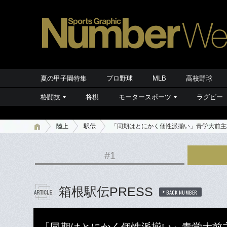
夏の甲子園特集
プロ野球
MLB
高校野球
格闘技
将棋
モータースポーツ
ラグビー
陸上
駅伝
「同期はとにかく個性派揃い」青学大前主
#1
箱根駅伝PRESS
BACK NUMBER