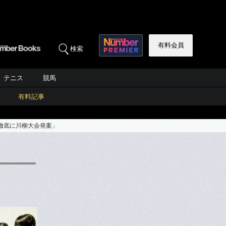
有料会員
検索
テニス
競馬
有料記事
徹底に川柳大会発案」