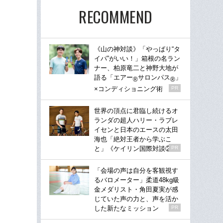
RECOMMEND
《山の神対談》「やっぱり“タ
イパ”がいい！」箱根の名ラン
ナー、柏原竜二と神野大地が
語る「エアー
サロンパス
」
®
®
×コンディショニング術
PR
世界の頂点に君臨し続けるオ
ランダの超人ハリー・ラブレ
イセンと日本のエースの太田
海也「絶対王者から学ぶこ
と」《ケイリン国際対談②》
PR
「会場の声は自分を客観視す
るバロメーター」柔道48kg級
金メダリスト・角田夏実が感
じていた声の力と、声を活か
した新たなミッション
PR