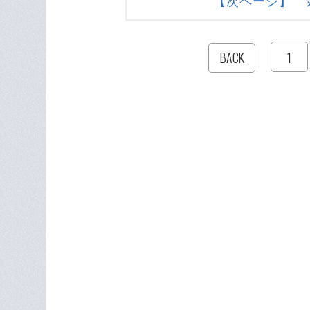
【次ページ】 
1
BACK