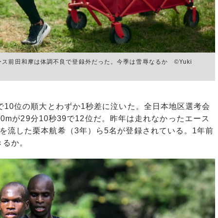
ス前田和摩は体調不良で登録外だった。今季は雪辱なるか ©Yuki
10位の順大とわずか1秒差に泣いた。全日本地区選考会
00mが29分10秒39で12位だ。昨年は走れなかったエース
を流した栗本航希（3年）ら5名が登録されている。1年前
きるか。