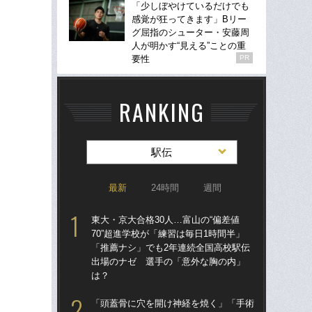
「少しぼやけているだけでも
感覚が狂ってきます」Bリー
グ屈指のシューター・安藤周
人が明かす“見える”ことの重
要性
PR
RANKING
駅伝
最新
24時間
週間
東大・京大合格30人…富山の“偏差値
東大
70”超進学校が「練習は毎日1時間半」
70
「推薦ナシ」でも2年連続全国高校駅伝
「
出場のナゼ 選手の「意外な胸の内」
出
は？
は
「頭蓋骨に穴を開け神経を焼く」「手術
東大