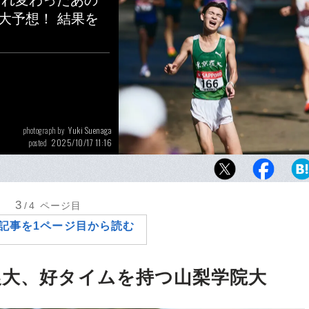
まれ変わったあの
大予想！ 結果を
Yuki Suenaga
photograph by
2025/10/17 11:16
posted
昨年の予選会、わずか1秒差で出場を逃した東
航希（166番）は涙を流した。今季はどんな
ているのか
3
/4
ページ目
記事を1ページ目から読む
農大、好タイムを持つ山梨学院大