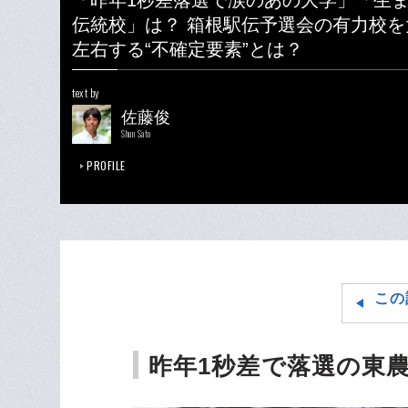
「昨年1秒差落選で涙のあの大学」「生
伝統校」は？ 箱根駅伝予選会の有力校を
左右する“不確定要素”とは？
text by
佐藤俊
Shun Sato
PROFILE
この
昨年1秒差で落選の東