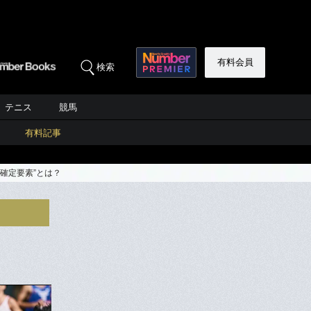
有料会員
検索
テニス
競馬
有料記事
確定要素”とは？