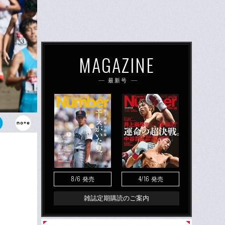
MAGAZINE
最新号
農大の栗本
ドラマが待っ
8/6
4/16
発売
発売
雑誌定期購読のご案内