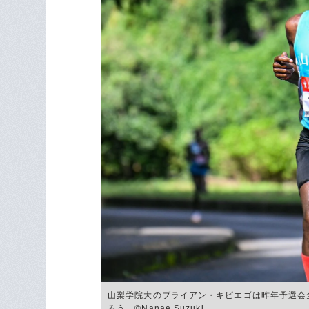
山梨学院大のブライアン・キピエゴは昨年予選会
ろう ©Nanae Suzuki