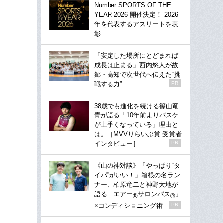
Number SPORTS OF THE
YEAR 2026 開催決定！ 2026
年を代表するアスリートを表
彰
「安定した場所にとどまれば
成長は止まる」西内悠人が故
郷・高知で次世代へ伝えた“挑
戦する力”
PR
38歳でも進化を続ける篠山竜
青が語る「10年前よりバスケ
が上手くなっている」理由と
は。［MVVりらいぶ賞 受賞者
インタビュー］
PR
《山の神対談》「やっぱり“タ
イパ”がいい！」箱根の名ラン
ナー、柏原竜二と神野大地が
語る「エアー
サロンパス
」
®
®
×コンディショニング術
PR