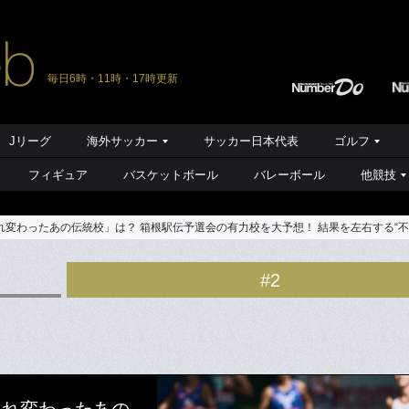
毎日6時・11時・17時更新
Jリーグ
海外サッカー
サッカー日本代表
ゴルフ
フィギュア
バスケットボール
バレーボール
他競技
変わったあの伝統校」は？ 箱根駅伝予選会の有力校を大予想！ 結果を左右する“不
#2