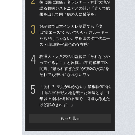
後は頭に激痛」名ランナー・神野大地が
人
語る難病ジストニアとの闘い「走りで結
なし
果を出して同じ病の人に希望を」
「
好記録で日本インカレ制覇でも「僕
「
は“準エース”くらいでいい」超ルーキー
た」
たちだけじゃない…早稲田の次世代エー
の魔
ス・山口竣平“異色の存在感”
救
駒澤大・大八木弘明監督に「それならや
「駒
ってやるよ！」と反抗…2年前箱根で区
「創
間賞、“怒られすぎた男”が“第2の父親”を
ト！
それでも嫌いになれないワケ
たか
「あれ？ 左足が動かない」箱根駅伝“3代
箱根
目山の神”神野大地を襲った難病とは…1
の誤
年以上原因不明の不調で「引退も考えた
な」
けど諦めきれず…」
っ
もっと見る