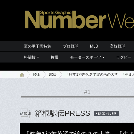
夏の甲子園特集
プロ野球
MLB
高校野球
格闘技
将棋
モータースポーツ
ラグビー
陸上
駅伝
「昨年1秒差落選で涙のあの大学」「生まれ
#1
箱根駅伝PRESS
BACK NUMBER