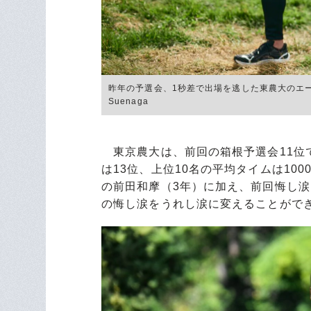
昨年の予選会、1秒差で出場を逃した東農大のエー
Suenaga
東京農大は、前回の箱根予選会11位で
は13位、上位10名の平均タイムは100
の前田和摩（3年）に加え、前回悔し涙
の悔し涙をうれし涙に変えることがで