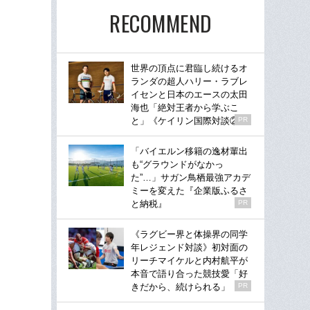
RECOMMEND
世界の頂点に君臨し続けるオ
ランダの超人ハリー・ラブレ
イセンと日本のエースの太田
海也「絶対王者から学ぶこ
と」《ケイリン国際対談②》
PR
「バイエルン移籍の逸材輩出
も“グラウンドがなかっ
た”…」サガン鳥栖最強アカデ
ミーを変えた『企業版ふるさ
と納税』
PR
《ラグビー界と体操界の同学
年レジェンド対談》初対面の
リーチマイケルと内村航平が
本音で語り合った競技愛「好
きだから、続けられる」
PR