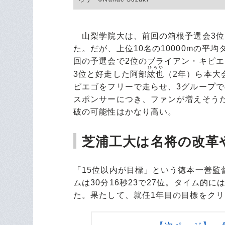
山梨学院大は、前回の箱根予選会3位、
た。だが、上位10名の10000mの平均
回の予選会で2位のブライアン・キピエ
ひろや
3位と好走した阿部
紘也
（2年）ら本大
ピエゴをフリーで走らせ、3グループ
スポンサーにつき、ファンが増えそう
破の可能性はかなり高い。
芝浦工大は名将の改革
「15位以内が目標」という徳本一善監
ムは30分16秒23で27位。タイム的
た。果たして、就任1年目の目標をク