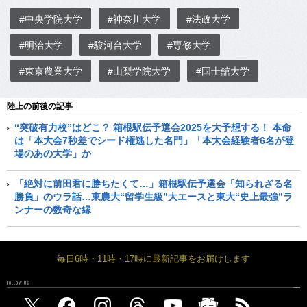
#中央学院大学
#神奈川大学
#法政大学
#明治大学
#駿河台大学
#専修大学
#東京農業大学
#山梨学院大学
#国士舘大学
陸上の前後の記事
“突破有力校”はどこ？ 箱根駅伝予選会2025を大予想する！ 本命
は「本大会7秒差でシード権逃した名門」「本大会経験者6名が登
場のあの大学」か
「絶対に前田君に勝ちたくて…」箱根駅伝予選会「知られざる名
勝負」のウラ話…東農大“留学生級”大エースと東大“史上最強”ラ
ンナーの数奇な縁
毎日6時・11時・17時に最新記事をお届けします
FOLLOW US