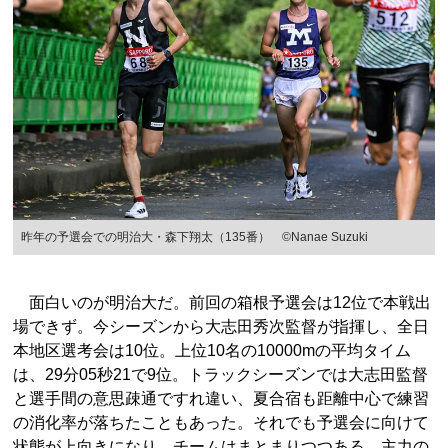
昨年の予選会での明治大・森下翔太（135番） ©Nanae Suzuki
面白いのが明治大だ。前回の箱根予選会は12位で本戦出
場できず。今シーズンから大志田秀次監督が指揮し、全日
本地区選考会は10位。上位10名の10000mの平均タイム
は、29分05秒21で9位。トラックシーズンでは大志田監督
と選手間の意思疎通ですれ違い、夏合宿も距離中心で練習
の消化率が落ちたこともあった。それでも予選会に向けて
状態が上向きになり、チームはまとまりつつある。主力の