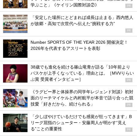
学ぶこと」《ケイリン国際対談②》
PR
「安定した場所にとどまれば成長は止まる」西内悠人
が故郷・高知で次世代へ伝えた“挑戦する力”
PR
Number SPORTS OF THE YEAR 2026 開催決定！
2026年を代表するアスリートを表彰
38歳でも進化を続ける篠山竜青が語る「10年前より
バスケが上手くなっている」理由とは。［MVVりらい
ぶ賞 受賞者インタビュー］
PR
《ラグビー界と体操界の同学年レジェンド対談》初対
面のリーチマイケルと内村航平が本音で語り合った競
技愛「好きだから、続けられる」
PR
「少しぼやけているだけでも感覚が狂ってきます」B
リーグ屈指のシューター・安藤周人が明かす“見え
る”ことの重要性
PR