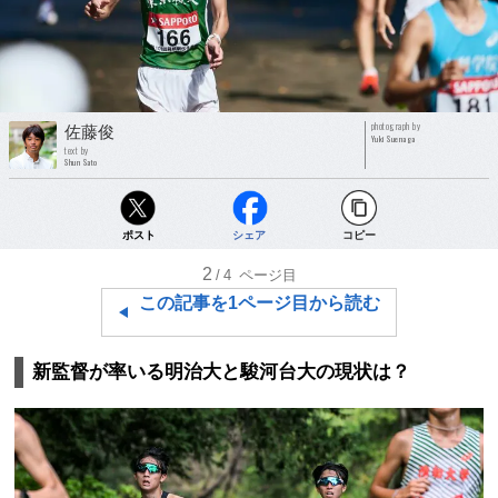
photograph by
佐藤俊
Yuki Suenaga
text by
Shun Sato
ポスト
シェア
コピー
2
/4
ページ目
この記事を1ページ目から読む
新監督が率いる明治大と駿河台大の現状は？