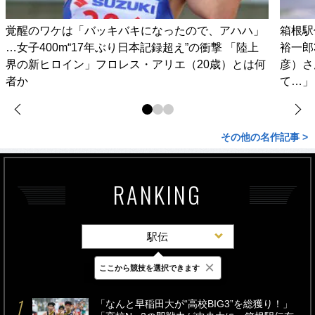
覚醒のワケは「バッキバキになったので、アハハ」
箱根駅
…女子400m“17年ぶり日本記録超え”の衝撃 「陸上
裕一郎
界の新ヒロイン」フロレス・アリエ（20歳）とは何
彦）さ
者か
て…」
その他の名作記事 >
RANKING
駅伝
×
ここから競技を選択できます
最新
24時間
週間
「なんと早稲田大が“高校BIG3”を総獲り！」