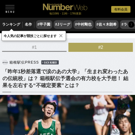
有料会員
毎日6時・11時・17時更新
ランキング
名作
#甲子園
#Jリーグ
#中村剛也
#佐々木朗希
#ラグ
〉
×
今人気の記事が競技ごとに探せます
陸上
駅伝
#1
#2
箱根駅伝PRESS
BACK NUMBER
「昨年1秒差落選で涙のあの大学」「生まれ変わったあ
の伝統校」は？ 箱根駅伝予選会の有力校を大予想！ 結
果を左右する“不確定要素”とは？