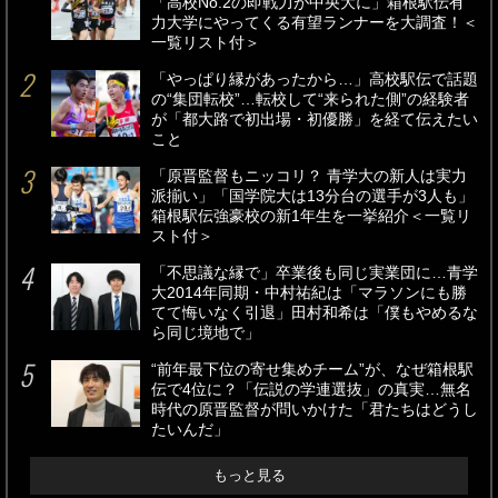
「高校No.2の即戦力が中央大に」箱根駅伝有
力大学にやってくる有望ランナーを大調査！＜
一覧リスト付＞
「やっぱり縁があったから…」高校駅伝で話題
の“集団転校”…転校して“来られた側”の経験者
が「都大路で初出場・初優勝」を経て伝えたい
こと
「原晋監督もニッコリ？ 青学大の新人は実力
派揃い」「国学院大は13分台の選手が3人も」
箱根駅伝強豪校の新1年生を一挙紹介＜一覧リ
スト付＞
「不思議な縁で」卒業後も同じ実業団に…青学
大2014年同期・中村祐紀は「マラソンにも勝
てて悔いなく引退」田村和希は「僕もやめるな
ら同じ境地で」
“前年最下位の寄せ集めチーム”が、なぜ箱根駅
伝で4位に？「伝説の学連選抜」の真実…無名
時代の原晋監督が問いかけた「君たちはどうし
たいんだ」
もっと見る