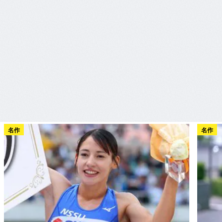
名作
名作