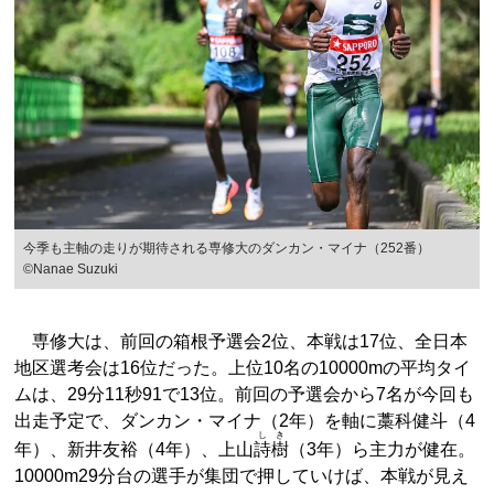
今季も主軸の走りが期待される専修大のダンカン・マイナ（252番）
©Nanae Suzuki
専修大は、前回の箱根予選会2位、本戦は17位、全日本
地区選考会は16位だった。上位10名の10000mの平均タイ
ムは、29分11秒91で13位。前回の予選会から7名が今回も
出走予定で、ダンカン・マイナ（2年）を軸に藁科健斗（4
しき
年）、新井友裕（4年）、上山
詩樹
（3年）ら主力が健在。
10000m29分台の選手が集団で押していけば、本戦が見え