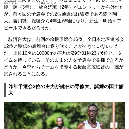
あや
かずき
なりあい
たける
綾
一輝
（3年）、
成合
洸琉
（2年）がエントリーから外れた
が、前々回の予選会での2位通過の経験者である森下翔
太、吉川響、堀颯介ら4年生が軸になり、新生・明治をア
ピールできるだろうか。
駿河台大は、前回の箱根予選会16位、全日本地区選考会
12位と駅伝の表舞台に返り咲くことができていない。た
だ、上位10名の10000mの平均が29分01秒23で6位と、タ
イムを持っている。そのままの力を予選会で発揮できるか
どうか。今季からチームを指導する後藤宣広監督の手腕が
試されることになる。
昨年予選会2位の主力が健在の専修大、試練の国士舘
大