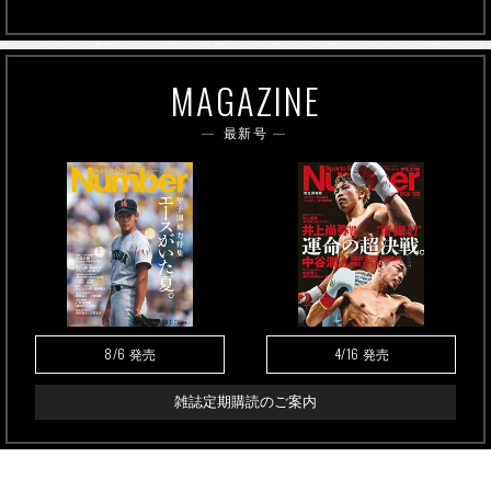
MAGAZINE
最新号
8/6
4/16
発売
発売
雑誌定期購読のご案内