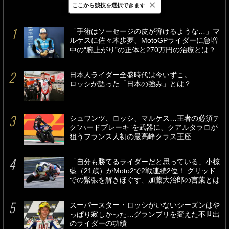
×
ここから競技を選択できます
最新
24時間
週間
「手術はソーセージの皮が弾けるような…」マ
ルケスに佐々木歩夢、MotoGPライダーに急増
中の“腕上がり”の正体と270万円の治療とは？
日本人ライダー全盛時代は今いずこ。
ロッシが語った「日本の強み」とは？
シュワンツ、ロッシ、マルケス…王者の必須テ
ク“ハードブレーキ”を武器に、クアルタラロが
狙うフランス人初の最高峰クラス王座
「自分も勝てるライダーだと思っている」小椋
藍（21歳）がMoto2で2戦連続2位！ グリッド
での緊張を解きほぐす、加藤大治郎の言葉とは
スーパースター・ロッシがいないシーズンはや
っぱり寂しかった…グランプリを変えた不世出
のライダーの功績