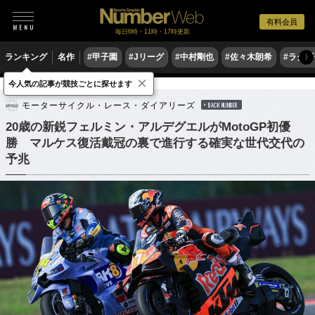
有料会員
毎日6時・11時・17時更新
ランキング
名作
#甲子園
#Jリーグ
#中村剛也
#佐々木朗希
#ラグ
〉
×
今人気の記事が競技ごとに探せます
モータースポーツ
MotoGP
モーターサイクル・レース・ダイアリーズ
BACK NUMBER
20歳の新鋭フェルミン・アルデグエルがMotoGP初優
勝 マルケス復活戴冠の裏で進行する確実な世代交代の
予兆