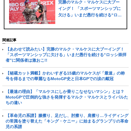
完勝のマルク・マルケスに大ブー
イング！ 「スポーツマンシップに
欠ける」いまだ愚行を続ける“ロッ
シ崇拝者”に関係者は激おこ!!
関連記事
【あわせて読みたい】完勝のマルク・マルケスに大ブーイング！
「スポーツマンシップに欠ける」いまだ愚行を続ける“ロッシ崇拝
者”に関係者は激おこ!!
【秘蔵カット満載】かわいすぎる15歳のマルケスが「最速」の称
号を得るまでの華麗なるMotoGP史と日本GPでの涙の戴冠
【最速の理由】「マルケスにしか乗りこなせないマシン」とは？
MotoGPで圧倒的な強さを発揮するマルク・マルケスとライバルた
ちの違い
【革命児の系譜】膝擦り、足だし、肘擦り、肩擦り…ライディング
の常識を塗り替えた「キング・ケニー」に始まるグランプリの革命
児の系譜