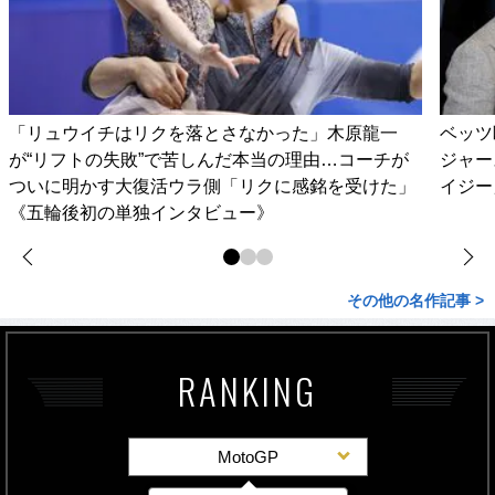
「リュウイチはリクを落とさなかった」木原龍一
ベッツ
が“リフトの失敗”で苦しんだ本当の理由…コーチが
ジャー
ついに明かす大復活ウラ側「リクに感銘を受けた」
イジー
《五輪後初の単独インタビュー》
その他の名作記事 >
RANKING
MotoGP