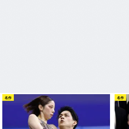
名作
名作