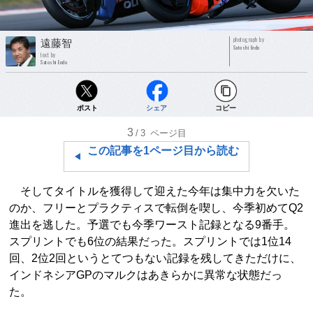
photograph by
遠藤智
Satoshi Endo
text by
Satoshi Endo
ポスト
シェア
コピー
3
/3
ページ目
この記事を1ページ目から読む
そしてタイトルを獲得して迎えた今年は集中力を欠いた
のか、フリーとプラクティスで転倒を喫し、今季初めてQ2
進出を逃した。予選でも今季ワースト記録となる9番手。
スプリントでも6位の結果だった。スプリントでは1位14
回、2位2回というとてつもない記録を残してきただけに、
インドネシアGPのマルクはあきらかに異常な状態だっ
た。