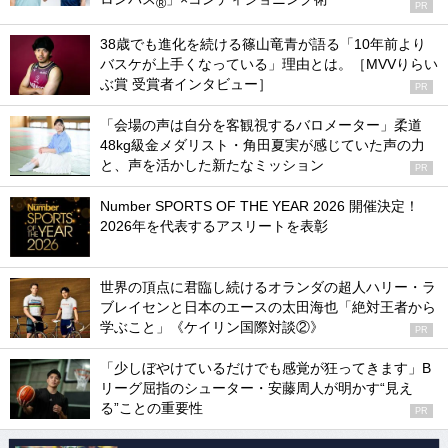
®
PR
38歳でも進化を続ける篠山竜青が語る「10年前より
バスケが上手くなっている」理由とは。［MVVりらい
ぶ賞 受賞者インタビュー］
PR
「会場の声は自分を客観視するバロメーター」柔道
48kg級金メダリスト・角田夏実が感じていた声の力
と、声を活かした新たなミッション
PR
Number SPORTS OF THE YEAR 2026 開催決定！
2026年を代表するアスリートを表彰
世界の頂点に君臨し続けるオランダの超人ハリー・ラ
ブレイセンと日本のエースの太田海也「絶対王者から
学ぶこと」《ケイリン国際対談②》
PR
「少しぼやけているだけでも感覚が狂ってきます」B
リーグ屈指のシューター・安藤周人が明かす“見え
る”ことの重要性
PR