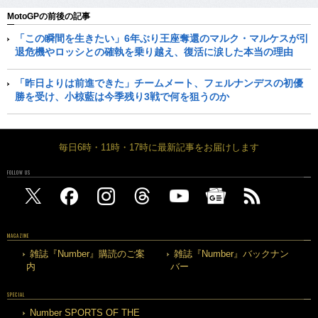
MotoGPの前後の記事
「この瞬間を生きたい」6年ぶり王座奪還のマルク・マルケスが引
退危機やロッシとの確執を乗り越え、復活に涙した本当の理由
「昨日よりは前進できた」チームメート、フェルナンデスの初優
勝を受け、小椋藍は今季残り3戦で何を狙うのか
毎日6時・11時・17時に最新記事をお届けします
FOLLOW US
MAGAZINE
雑誌『Number』購読のご案
雑誌『Number』バックナン
内
バー
SPECIAL
Number SPORTS OF THE