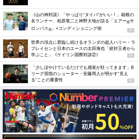
《山の神対談》「やっぱり“タイパ”がいい！」箱根の
名ランナー、柏原竜二と神野大地が語る「エアー
サ
®
ロンパス
」×コンディショニング術
®
PR
世界の頂点に君臨し続けるオランダの超人ハリー・ラ
ブレイセンと日本のエースの太田海也「絶対王者から
学ぶこと」《ケイリン国際対談②》
PR
「少しぼやけているだけでも感覚が狂ってきます」B
リーグ屈指のシューター・安藤周人が明かす“見え
る”ことの重要性
PR