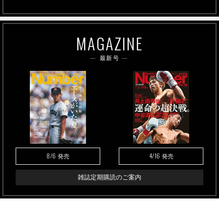
MAGAZINE
最新号
8/6
4/16
発売
発売
雑誌定期購読のご案内