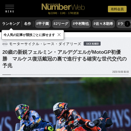
有料会員
毎日6時・11時・17時更新
ランキング
名作
#甲子園
#Jリーグ
#中村剛也
#佐々木朗希
#ラグ
〉
×
今人気の記事が競技ごとに探せます
モータースポーツ
MotoGP
モーターサイクル・レース・ダイアリーズ
BACK NUMBER
20歳の新鋭フェルミン・アルデグエルがMotoGP初優
勝 マルケス復活戴冠の裏で進行する確実な世代交代の
予兆
2025/10/08 06:00