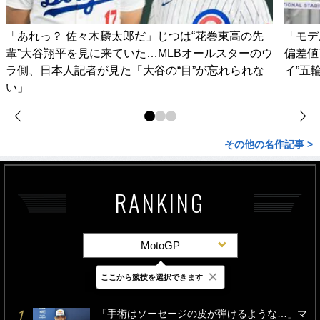
「あれっ？ 佐々木麟太郎だ」じつは“花巻東高の先
「モデ
輩”大谷翔平を見に来ていた…MLBオールスターのウ
偏差値
ラ側、日本人記者が見た「大谷の“目”が忘れられな
イ”五
い」
その他の名作記事 >
RANKING
MotoGP
×
ここから競技を選択できます
最新
24時間
週間
「手術はソーセージの皮が弾けるような…」マ