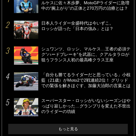
ルケスに佐々木歩夢、MotoGPライダーに急増
中の“腕上がり”の正体と270万円の治療とは？
日本人ライダー全盛時代は今いずこ。
ロッシが語った「日本の強み」とは？
シュワンツ、ロッシ、マルケス…王者の必須テ
ク“ハードブレーキ”を武器に、クアルタラロが
狙うフランス人初の最高峰クラス王座
「自分も勝てるライダーだと思っている」小椋
藍（21歳）がMoto2で2戦連続2位！ グリッド
での緊張を解きほぐす、加藤大治郎の言葉とは
スーパースター・ロッシがいないシーズンはや
っぱり寂しかった…グランプリを変えた不世出
のライダーの功績
もっと見る