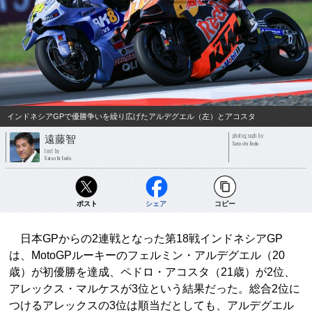
インドネシアGPで優勝争いを繰り広げたアルデグエル（左）とアコスタ
photograph by
遠藤智
Satoshi Endo
text by
Satoshi Endo
ポスト
シェア
コピー
日本GPからの2連戦となった第18戦インドネシアGP
は、MotoGPルーキーのフェルミン・アルデグエル（20
歳）が初優勝を達成、ペドロ・アコスタ（21歳）が2位、
アレックス・マルケスが3位という結果だった。総合2位に
つけるアレックスの3位は順当だとしても、アルデグエル