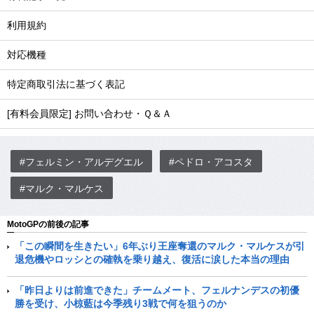
利用規約
対応機種
特定商取引法に基づく表記
[有料会員限定] お問い合わせ・Ｑ＆Ａ
#フェルミン・アルデグエル
#ペドロ・アコスタ
#マルク・マルケス
MotoGPの前後の記事
「この瞬間を生きたい」6年ぶり王座奪還のマルク・マルケスが引
退危機やロッシとの確執を乗り越え、復活に涙した本当の理由
「昨日よりは前進できた」チームメート、フェルナンデスの初優
勝を受け、小椋藍は今季残り3戦で何を狙うのか