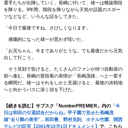
選手たちが出陣していく。長嶋に付いて、雄一は螺旋階段
を降りる。9年間、階段を降りながら天気や話題のスポー
ツなどなど、いろんな話をしてきた。
「今日で最後ですね。さびしくなります」
感傷的になった雄一が思わず呟いた。
「お兄ちゃん、今までありがとうな。でも最後だから元気
出して行こう」
そう笑顔で告げると、たくさんのファンが待つ自動扉の
前へ進む。長嶋の普段着の表情が「長嶋茂雄」へと一変す
る瞬間だ。雄一はそれをしかと見届けると、最後の決戦地
へと向かうバスに深く頭を下げた。
【続きを読む】サブスク「NumberPREMIER」内の
「今
日は和田の引退試合だからね」甲子園で見せた長嶋茂
雄“去り際の美学”…和田豊、野村克則、ホテル竹園、関西
テレビの証言【2001年10月1日ドキュメント】
で、こちら