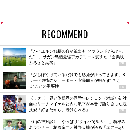
RECOMMEND
「バイエルン移籍の逸材輩出も“グラウンドがなかっ
た”…」サガン鳥栖最強アカデミーを変えた『企業版
ふるさと納税』
PR
「少しぼやけているだけでも感覚が狂ってきます」B
リーグ屈指のシューター・安藤周人が明かす“見え
る”ことの重要性
PR
《ラグビー界と体操界の同学年レジェンド対談》初対
面のリーチマイケルと内村航平が本音で語り合った競
技愛「好きだから、続けられる」
PR
《山の神対談》「やっぱり“タイパ”がいい！」箱根の
名ランナー、柏原竜二と神野大地が語る「エアー
サ
®