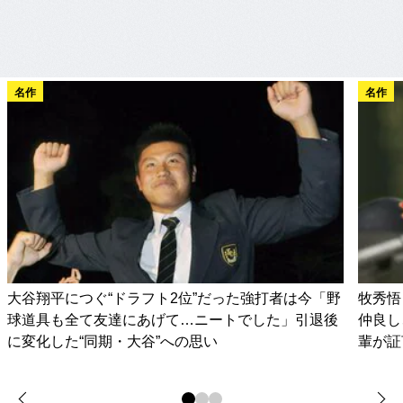
名作
名作
大谷翔平につぐ“ドラフト2位”だった強打者は今「野
牧秀悟
球道具も全て友達にあげて…ニートでした」引退後
仲良し
に変化した“同期・大谷”への思い
輩が証