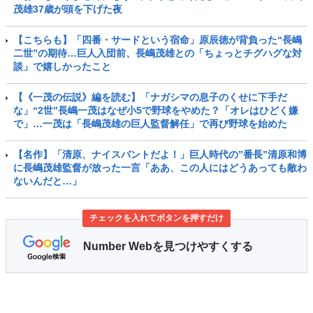
茂雄37歳が頭を下げた夜
【こちらも】「四番・サードという宿命」原辰徳が背負った“長嶋
二世”の期待…巨人入団前、長嶋茂雄との「ちょっとチグハグな対
談」で嬉しかったこと
【《一茂の伝説》編を読む】「ナガシマの息子のくせに下手だ
な」“2世”長嶋一茂はなぜ小5で野球をやめた？「オレはひどく嫌
で」…一茂は「長嶋茂雄の巨人監督解任」で再び野球を始めた
【名作】「清原、ナイスバントだよ！」巨人時代の”番長”清原和博
に長嶋茂雄監督が放った一言「ああ、この人にはどうあっても敵わ
ないんだと…」
チェックを入れてボタンを押すだけ
Number Webを見つけやすくする