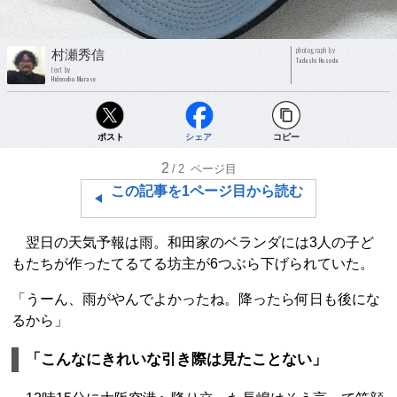
photograph by
村瀬秀信
Tadashi Hosoda
text by
Hidenobu Murase
ポスト
シェア
コピー
2
/2
ページ目
この記事を1ページ目から読む
翌日の天気予報は雨。和田家のベランダには3人の子ど
もたちが作ったてるてる坊主が6つぶら下げられていた。
「うーん、雨がやんでよかったね。降ったら何日も後にな
るから」
「こんなにきれいな引き際は見たことない」