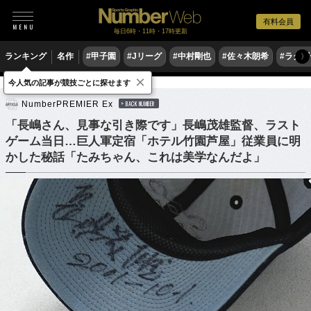
有料会員
毎日6時・11時・17時更新
ランキング
名作
#甲子園
#Jリーグ
#中村剛也
#佐々木朗希
#ラグ
〉
×
今人気の記事が競技ごとに探せます
野球
プロ野球
NumberPREMIER Ex
BACK NUMBER
「長嶋さん、見事な引き際です」長嶋茂雄監督、ラスト
ゲーム当日…巨人軍定宿「ホテル竹園芦屋」従業員に明
かした秘話「たみちゃん、これは美学なんだよ」