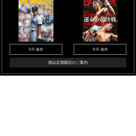
8/6
4/16
発売
発売
雑誌定期購読のご案内