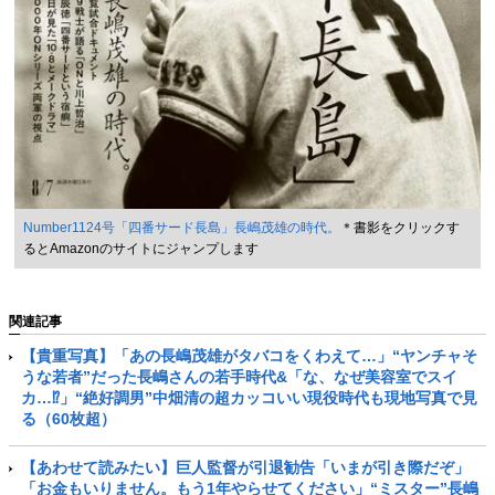
Number1124号「四番サード長島」長嶋茂雄の時代。
＊書影をクリックす
るとAmazonのサイトにジャンプします
関連記事
【貴重写真】「あの長嶋茂雄がタバコをくわえて…」“ヤンチャそ
うな若者”だった長嶋さんの若手時代&「な、なぜ美容室でスイ
カ…⁉」“絶好調男”中畑清の超カッコいい現役時代も現地写真で見
る（60枚超）
【あわせて読みたい】巨人監督が引退勧告「いまが引き際だぞ」
「お金もいりません。もう1年やらせてください」“ミスター”長嶋