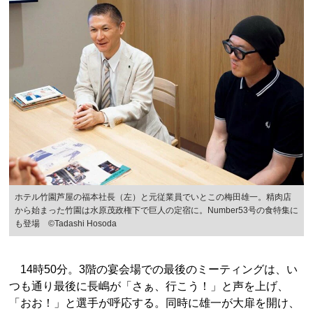
ホテル竹園芦屋の福本社長（左）と元従業員でいとこの梅田雄一。精肉店
から始まった竹園は水原茂政権下で巨人の定宿に。Number53号の食特集に
も登場 ©Tadashi Hosoda
14時50分。3階の宴会場での最後のミーティングは、い
つも通り最後に長嶋が「さぁ、行こう！」と声を上げ、
「おお！」と選手が呼応する。同時に雄一が大扉を開け、