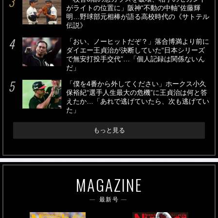
がライトの位置に」阪神“不動の中軸”佐藤輝
明…野球部元相棒が語る高校時代の《サトテル
伝説》
「おい、ノーヒットだぞ？」落合博満より前に
ダイエー王貞治が決断していた“日本シリーズ
で無安打投手交代”…「個人記録は関係ないん
だ」
「僕を4番から外してください」ホークス小久
保裕紀“選手人生最大の危機”に王貞治は何と答
えたか…「あれで逃げていたら、次も逃げてい
た」
もっと見る
MAGAZINE
最新号