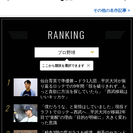
その他の名作記事 >
RANKING
プロ野球
×
ここから競技を選択できます
最新
24時間
週間
仙台育英で準優勝→ドラ1入団…平沢大河が振
り返るロッテでの9年間「殻を破りきれず…も
っと貪欲に方法を探していたら」「西武移籍は
いいキッカケ」
「僕だろうな、と覚悟はしていました」現役ド
ラフトでロッテ→西武へ…平沢大河が移籍2年
目で“覚醒”の理由「目的が明確に」大きく変わ
った意識
「校舎3階の窓ガラスを破壊、相手のセカンド