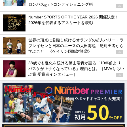
ロンパス
」×コンディショニング術
®
PR
Number SPORTS OF THE YEAR 2026 開催決定！
2026年を代表するアスリートを表彰
世界の頂点に君臨し続けるオランダの超人ハリー・ラ
ブレイセンと日本のエースの太田海也「絶対王者から
学ぶこと」《ケイリン国際対談②》
PR
38歳でも進化を続ける篠山竜青が語る「10年前より
バスケが上手くなっている」理由とは。［MVVりらい
ぶ賞 受賞者インタビュー］
PR