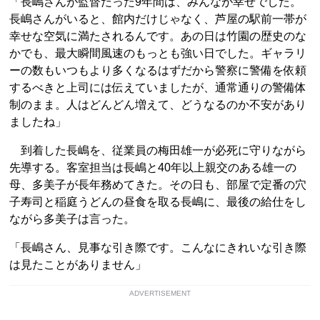
「長嶋さんが監督だった9年間は、みんなが幸せでした。
長嶋さんがいると、館内だけじゃなく、芦屋の駅前一帯が
幸せな空気に満たされるんです。あの日は竹園の歴史のな
かでも、最大瞬間風速のもっとも強い日でした。ギャラリ
ーの数もいつもより多くなるはずだから警察に警備を依頼
するべきと上司には伝えていましたが、通常通りの警備体
制のまま。人はどんどん増えて、どうなるのか不安があり
ましたね」
到着した長嶋を、従業員の梅田雄一が必死に守りながら
先導する。客室担当は長嶋と40年以上親交のある雄一の
母、多美子が長年務めてきた。その日も、部屋で定番の穴
子寿司と稲庭うどんの昼食を取る長嶋に、最後の給仕をし
ながら多美子は言った。
「長嶋さん、見事な引き際です。こんなにきれいな引き際
は見たことがありません」
ADVERTISEMENT