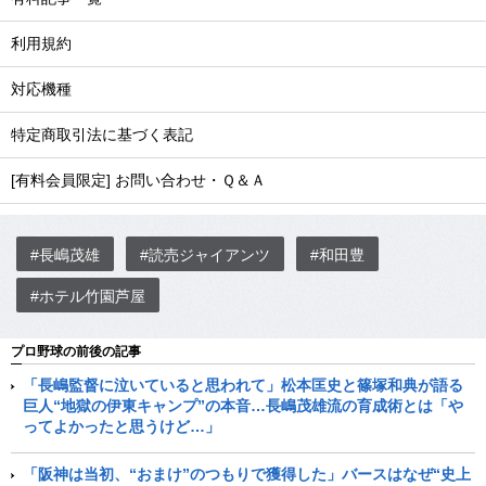
利用規約
対応機種
特定商取引法に基づく表記
[有料会員限定] お問い合わせ・Ｑ＆Ａ
#長嶋茂雄
#読売ジャイアンツ
#和田豊
#ホテル竹園芦屋
プロ野球の前後の記事
「長嶋監督に泣いていると思われて」松本匡史と篠塚和典が語る
巨人“地獄の伊東キャンプ”の本音…長嶋茂雄流の育成術とは「や
ってよかったと思うけど…」
「阪神は当初、“おまけ”のつもりで獲得した」バースはなぜ“史上