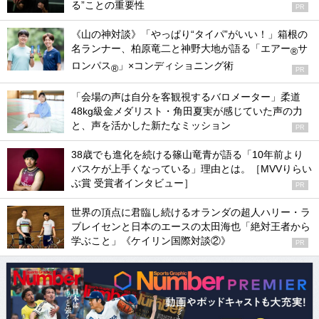
る”ことの重要性
PR
《山の神対談》「やっぱり“タイパ”がいい！」箱根の
名ランナー、柏原竜二と神野大地が語る「エアー
サ
®
ロンパス
」×コンディショニング術
®
PR
「会場の声は自分を客観視するバロメーター」柔道
48kg級金メダリスト・角田夏実が感じていた声の力
と、声を活かした新たなミッション
PR
38歳でも進化を続ける篠山竜青が語る「10年前より
バスケが上手くなっている」理由とは。［MVVりらい
ぶ賞 受賞者インタビュー］
PR
世界の頂点に君臨し続けるオランダの超人ハリー・ラ
ブレイセンと日本のエースの太田海也「絶対王者から
学ぶこと」《ケイリン国際対談②》
PR