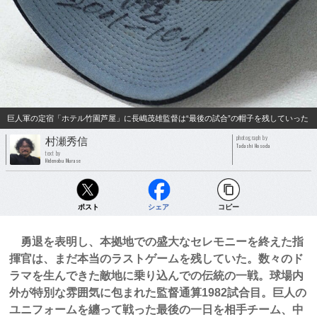
巨人軍の定宿「ホテル竹園芦屋」に長嶋茂雄監督は“最後の試合”の帽子を残していった
photograph by
村瀬秀信
Tadashi Hosoda
text by
Hidenobu Murase
ポスト
シェア
コピー
勇退を表明し、本拠地での盛大なセレモニーを終えた指
揮官は、まだ本当のラストゲームを残していた。数々のド
ラマを生んできた敵地に乗り込んでの伝統の一戦。球場内
外が特別な雰囲気に包まれた監督通算1982試合目。巨人の
ユニフォームを纏って戦った最後の一日を相手チーム、中