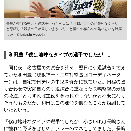
長嶋が見守る中、引退式を行った和田は「同郷と言うのが失礼なぐらい」
と恐縮し「最後の日が同じでよかった」と憧れの存在への熱い思いを吐露
した ©Tadashi Hosoda
和田豊「僕は地味なタイプの選手でしたが…」
同じ夜。名古屋での試合を終え、翌日に引退試合を控え
ていた和田豊（現阪神一・二軍打撃巡回コーディネータ
ー）は、自宅で日テレの中継を静かに観ていた。日程の巡
り合わせで突如自らの引退試合に重なった長嶋監督の最後
の花道。ともすれば主役を奪われやしないかと不安になり
そうなものだが、和田はこの運命を恨むどころか感謝して
いたという。
「僕は地味なタイプの選手でしたが、小さい頃は長嶋さん
に憧れて野球をはじめ、プレーのマネもしてました。長嶋