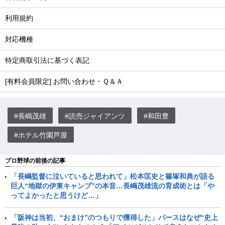
利用規約
対応機種
特定商取引法に基づく表記
[有料会員限定] お問い合わせ・Ｑ＆Ａ
#長嶋茂雄
#読売ジャイアンツ
#和田豊
#ホテル竹園芦屋
プロ野球の前後の記事
「長嶋監督に泣いていると思われて」松本匡史と篠塚和典が語る
巨人“地獄の伊東キャンプ”の本音…長嶋茂雄流の育成術とは「や
ってよかったと思うけど…」
「阪神は当初、“おまけ”のつもりで獲得した」バースはなぜ“史上