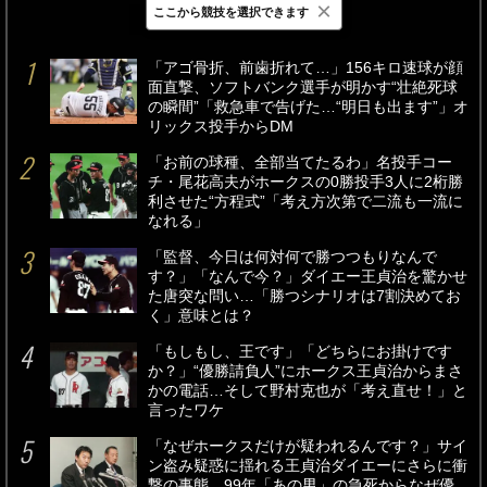
×
ここから競技を選択できます
最新
24時間
週間
「アゴ骨折、前歯折れて…」156キロ速球が顔
面直撃、ソフトバンク選手が明かす“壮絶死球
の瞬間”「救急車で告げた…“明日も出ます”」オ
リックス投手からDM
「お前の球種、全部当てたるわ」名投手コー
チ・尾花高夫がホークスの0勝投手3人に2桁勝
利させた“方程式”「考え方次第で二流も一流に
なれる」
「監督、今日は何対何で勝つつもりなんで
す？」「なんで今？」ダイエー王貞治を驚かせ
た唐突な問い…「勝つシナリオは7割決めてお
く」意味とは？
「もしもし、王です」「どちらにお掛けです
か？」“優勝請負人”にホークス王貞治からまさ
かの電話…そして野村克也が「考え直せ！」と
言ったワケ
「なぜホークスだけが疑われるんです？」サイ
ン盗み疑惑に揺れる王貞治ダイエーにさらに衝
撃の事態…99年「あの男」の急死からなぜ優