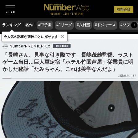
有料会員
毎日6時・11時・17時更新
ランキング
名作
#甲子園
#Jリーグ
#八村塁
#ドジャース
#ソフトバ
〉
×
今人気の記事が競技ごとに探せます
野球
プロ野球
NumberPREMIER Ex
BACK NUMBER
「長嶋さん、見事な引き際です」長嶋茂雄監督、ラスト
ゲーム当日…巨人軍定宿「ホテル竹園芦屋」従業員に明
かした秘話「たみちゃん、これは美学なんだよ」
2025/08/01 11:07