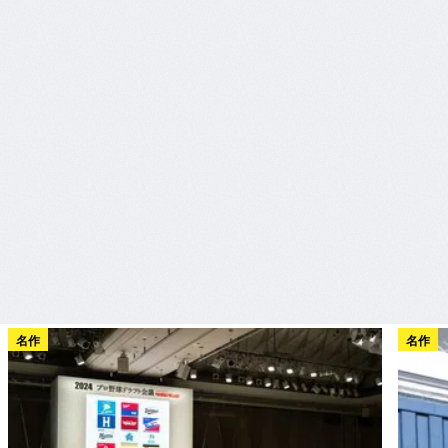
名作
名作