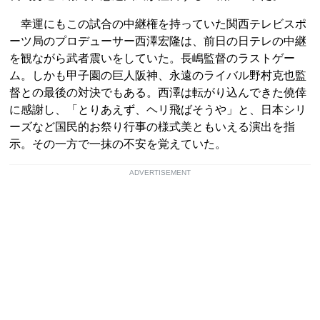
幸運にもこの試合の中継権を持っていた関西テレビスポ
ーツ局のプロデューサー西澤宏隆は、前日の日テレの中継
を観ながら武者震いをしていた。長嶋監督のラストゲー
ム。しかも甲子園の巨人阪神、永遠のライバル野村克也監
督との最後の対決でもある。西澤は転がり込んできた僥倖
に感謝し、「とりあえず、ヘリ飛ばそうや」と、日本シリ
ーズなど国民的お祭り行事の様式美ともいえる演出を指
示。その一方で一抹の不安を覚えていた。
ADVERTISEMENT