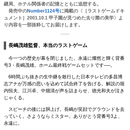
継局、ホテル関係者の記憶とともに追想する。
発売中の
Number1124号
に掲載の〈［ラストゲームドキ
ュメント］2001.10.1 甲子園が見つめた去り際の美学〉よ
り内容を一部抜粋してお届けします。
長嶋茂雄監督、本当のラストゲーム
今一つの歴史が幕を閉じました。永遠に燦然と輝く背番
号3・長嶋茂雄。ホーム最終戦ゲームセットです──。
6時間ぶち抜きの生中継を敢行した日本テレビの多昌博
志アナが万感の思いを込めて試合終了を告げる。解説の堀
内恒夫、江川卓、中畑清が声を詰まらせ、徳光和夫が泣き
じゃくる。
スピーチの後には胴上げ。長嶋が笑顔でグラウンドを去
っていく。さようならミスター。ありがとう背番号3よ、
永遠に。