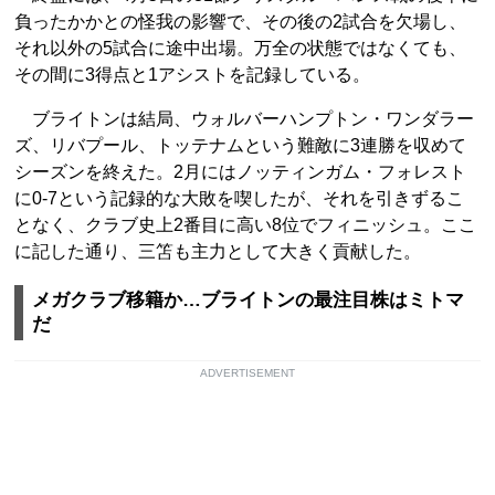
負ったかかとの怪我の影響で、その後の2試合を欠場し、
それ以外の5試合に途中出場。万全の状態ではなくても、
その間に3得点と1アシストを記録している。
ブライトンは結局、ウォルバーハンプトン・ワンダラー
ズ、リバプール、トッテナムという難敵に3連勝を収めて
シーズンを終えた。2月にはノッティンガム・フォレスト
に0-7という記録的な大敗を喫したが、それを引きずるこ
となく、クラブ史上2番目に高い8位でフィニッシュ。ここ
に記した通り、三笘も主力として大きく貢献した。
メガクラブ移籍か…ブライトンの最注目株はミトマ
だ
ADVERTISEMENT