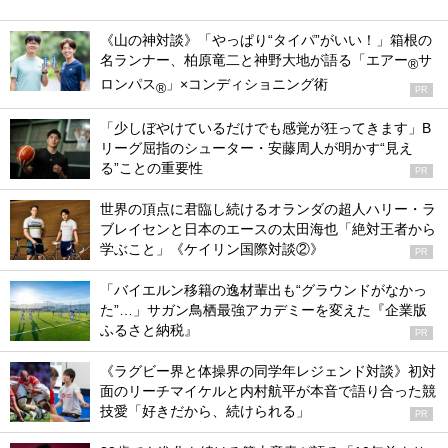
《山の神対談》「やっぱり“タイパ”がいい！」箱根の
名ランナー、柏原竜二と神野大地が語る「エアー
サ
®
ロンパス
」×コンディショニング術
®
PR
「少しぼやけているだけでも感覚が狂ってきます」B
リーグ屈指のシューター・安藤周人が明かす“見え
る”ことの重要性
PR
世界の頂点に君臨し続けるオランダの超人ハリー・ラ
ブレイセンと日本のエースの太田海也「絶対王者から
学ぶこと」《ケイリン国際対談②》
PR
「バイエルン移籍の逸材輩出も“グラウンドがなかっ
た”…」サガン鳥栖最強アカデミーを変えた『企業版
ふるさと納税』
PR
《ラグビー界と体操界の同学年レジェンド対談》初対
面のリーチマイケルと内村航平が本音で語り合った競
技愛「好きだから、続けられる」
PR