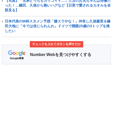
【写真】「兄弟どっちもカッコイイ…」三笘のお兄ちゃんは俳優だ
った！…鎌田、久保から熱いハグなど【日英で愛されるカオルを全
部見る】
日本代表のW杯スタメン予想「膝スラやな！」仲良し久保建英＆鎌
田大地に「今では信じられんわ」ドイツで開眼25歳の3トップを推
したい
チェックを入れてボタンを押すだけ
Number Webを見つけやすくする