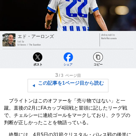
photograph by
エド・アーロンズ
Kiichi Matsumoto
text by
Ed Aarons / The Guardian
ポスト
シェア
コピー
3
/3
ページ目
この記事を1ページ目から読む
ブライトンはこのオファーを「売り物ではない」と一
蹴。直後の2月にFAカップ4回戦と冒頭に記したリーグ戦
で、チェルシーに連続ゴールをマークしており、クラブの
判断が正しかったことを物語っている。
終盤には、4月5日の31節クリスタル・パレス戦の後半に