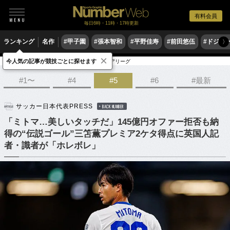
有料会員
毎日6時・11時・17時更新
ランキング
名作
#甲子園
#張本智和
#平野佳寿
#前田悠伍
#ドジャ
〉
×
今人気の記事が競技ごとに探せます
サッカー
サッカー日本代表
プレミアリーグ
#1〜
#4
#5
#6
#最新
サッカー日本代表PRESS
BACK NUMBER
「ミトマ…美しいタッチだ」145億円オファー拒否も納
得の“伝説ゴール”三笘薫プレミア2ケタ得点に英国人記
者・識者が「ホレボレ」