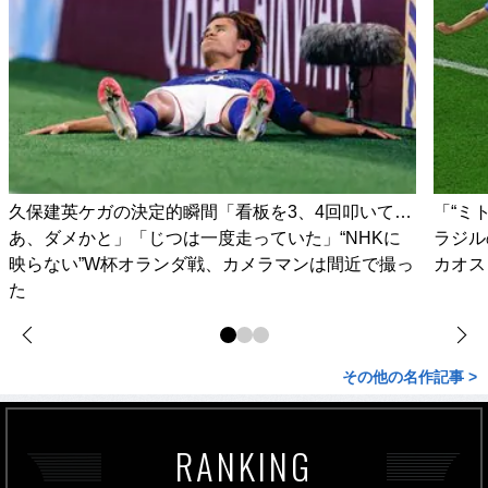
久保建英ケガの決定的瞬間「看板を3、4回叩いて…
「“ミ
あ、ダメかと」「じつは一度走っていた」“NHKに
ラジル
映らない”W杯オランダ戦、カメラマンは間近で撮っ
カオス
た
その他の名作記事 >
RANKING