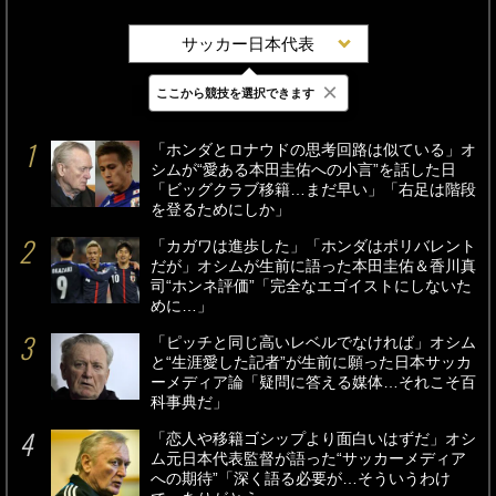
サッカー日本代表
×
ここから競技を選択できます
最新
24時間
週間
「ホンダとロナウドの思考回路は似ている」オ
シムが“愛ある本田圭佑への小言”を話した日
「ビッグクラブ移籍…まだ早い」「右足は階段
を登るためにしか」
「カガワは進歩した」「ホンダはポリバレント
だが」オシムが生前に語った本田圭佑＆香川真
司“ホンネ評価”「完全なエゴイストにしないた
めに…」
「ピッチと同じ高いレベルでなければ」オシム
と“生涯愛した記者”が生前に願った日本サッカ
ーメディア論「疑問に答える媒体…それこそ百
科事典だ」
「恋人や移籍ゴシップより面白いはずだ」オシ
ム元日本代表監督が語った“サッカーメディア
への期待”「深く語る必要が…そういうわけ