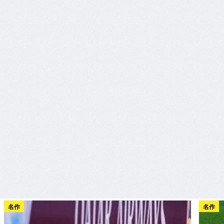
名作
名作