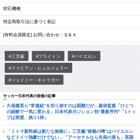
対応機種
特定商取引法に基づく表記
[有料会員限定] お問い合わせ・Ｑ＆Ａ
#三笘薫
#ブライトン
#バイエルン
#ファビアン・ヒュルツェラー
#ジェイミー・キャラガー
サッカー日本代表の前後の記事
久保建英ら“常連組”を切り崩すのは困難だが…森保監督「ひとつ
の経験で一気に変わる」日本代表ポジション別“最新序列”「1トッ
プは実質、残り1枠」
「ミトマ新幹線は新たな旅路に」三笘薫“移籍の噂”はバイエルン
などドイツ強豪だけでない…「アーセナルなら先発の座も」英国