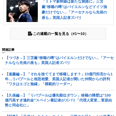
「ミトマ新幹線は新たな旅路に」三笘
薫“移籍の噂”はバイエルンなどドイツ強
豪だけでない…「アーセナルなら先発の
座も」英国人記者ズバリ
この連載の一覧を見る（#1〜10）
関連記事
【つづき→】三笘薫“移籍の噂”はバイエルンだけでない…「アーセ
ナルなら先発の座も」英国人記者ズバリ
【遠藤編→】「それを捨ててまで移籍します？」23億円拒否から1
年…リバプールと相思相愛、英国人記者が聞いた仲間からの評判
「ワタはエゴと無縁」「模範的リーダー」
【久保編→】「リバプールは優先順位ダウン」移籍の障壁は“100
億円高すぎ違約金”スペイン番記者がズバリ「代理人変更…菅原由
勢と同会社に」