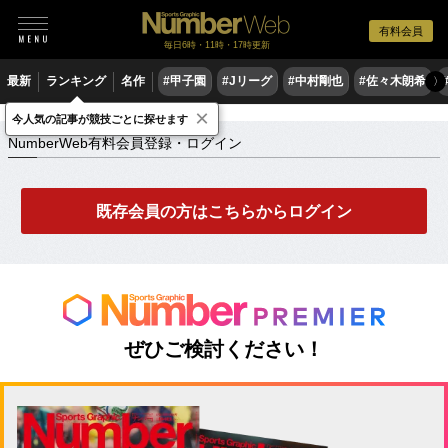
有料会員
毎日6時・11時・17時更新
最新
ランキング
名作
#甲子園
#Jリーグ
#中村剛也
#佐々木朗希
〉
×
NumberWeb有料会員登録・ログイン
今人気の記事が競技ごとに探せます
NumberWeb有料会員登録・ログイン
既存会員の方はこちらからログイン
ぜひご検討ください！