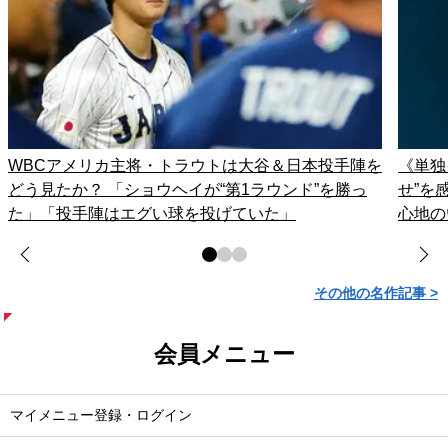
WBCアメリカ主将・トラウトは大谷＆日本投手陣を
《単独
どう見たか？ 「ショウヘイが“第1ラウンド”を勝っ
せ”を
た」「投手陣はエグい球を投げていた」
心地の
その他の名作記事 >
会員メニュー
マイメニュー登録・ログイン