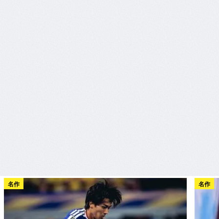
名作
名作