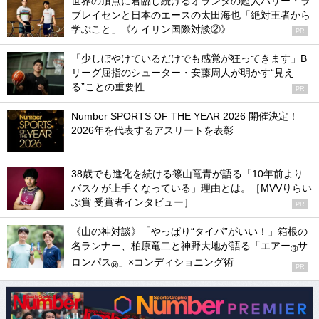
世界の頂点に君臨し続けるオランダの超人ハリー・ラ
ブレイセンと日本のエースの太田海也「絶対王者から
学ぶこと」《ケイリン国際対談②》
PR
「少しぼやけているだけでも感覚が狂ってきます」B
リーグ屈指のシューター・安藤周人が明かす“見え
る”ことの重要性
PR
Number SPORTS OF THE YEAR 2026 開催決定！
2026年を代表するアスリートを表彰
38歳でも進化を続ける篠山竜青が語る「10年前より
バスケが上手くなっている」理由とは。［MVVりらい
ぶ賞 受賞者インタビュー］
PR
《山の神対談》「やっぱり“タイパ”がいい！」箱根の
名ランナー、柏原竜二と神野大地が語る「エアー
サ
®
ロンパス
」×コンディショニング術
®
PR