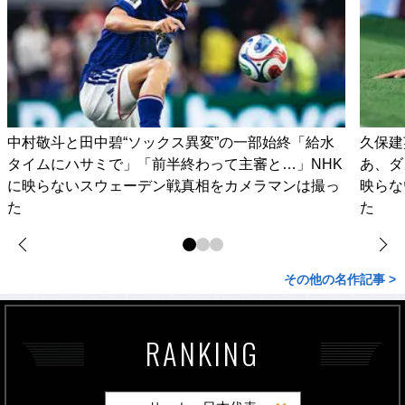
中村敬斗と田中碧“ソックス異変”の一部始終「給水
久保建
タイムにハサミで」「前半終わって主審と…」NHK
あ、ダ
に映らないスウェーデン戦真相をカメラマンは撮っ
映らな
た
た
その他の名作記事 >
RANKING