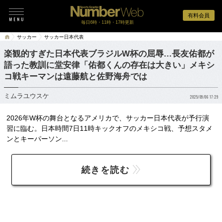
有料会員
毎日6時・11時・17時更新
サッカー
サッカー日本代表
楽観的すぎた日本代表ブラジルW杯の屈辱…長友佑都が
語った教訓に堂安律「佑都くんの存在は大きい」メキシ
コ戦キーマンは遠藤航と佐野海舟では
ミムラユウスケ
2025/09/06 17:29
2026年W杯の舞台となるアメリカで、サッカー日本代表が予行演
習に臨む。日本時間7日11時キックオフのメキシコ戦、予想スタメ
ンとキーパーソン...
続きを読む