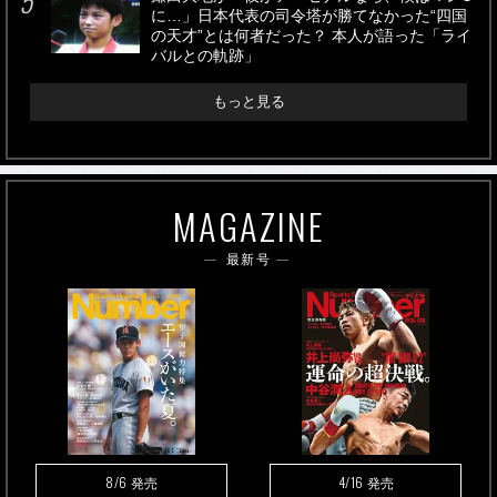
に…」日本代表の司令塔が勝てなかった“四国
の天才”とは何者だった？ 本人が語った「ライ
バルとの軌跡」
もっと見る
MAGAZINE
最新号
8/6
4/16
発売
発売