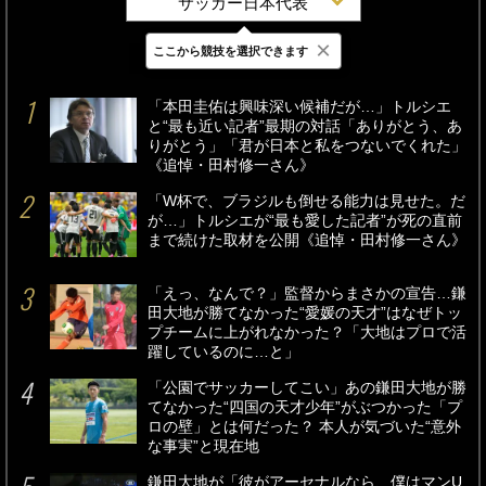
サッカー日本代表
×
ここから競技を選択できます
最新
24時間
週間
「本田圭佑は興味深い候補だが…」トルシエ
と“最も近い記者”最期の対話「ありがとう、あ
りがとう」「君が日本と私をつないでくれた」
《追悼・田村修一さん》
「W杯で、ブラジルも倒せる能力は見せた。だ
が…」トルシエが“最も愛した記者”が死の直前
まで続けた取材を公開《追悼・田村修一さん》
「えっ、なんで？」監督からまさかの宣告…鎌
田大地が勝てなかった“愛媛の天才”はなぜトッ
プチームに上がれなかった？「大地はプロで活
躍しているのに…と」
「公園でサッカーしてこい」あの鎌田大地が勝
てなかった“四国の天才少年”がぶつかった「プ
ロの壁」とは何だった？ 本人が気づいた“意外
な事実”と現在地
鎌田大地が「彼がアーセナルなら、僕はマンU