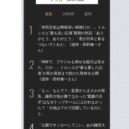
最新
24時間
週間
「本田圭佑は興味深い候補だが…」トル
「
シエと“最も近い記者”最期の対話「あり
告…
がとう、ありがとう」「君が日本と私を
才”
つないでくれた」《追悼・田村修一さ
た
ん》
と
「W杯で、ブラジルも倒せる能力は見せ
「
た。だが…」トルシエが“最も愛した記
シエ
者”が死の直前まで続けた取材を公開
が
《追悼・田村修一さん》
つ
ん
「えっ、なんで？」監督からまさかの宣
告…鎌田大地が勝てなかった“愛媛の天
「
才”はなぜトップチームに上がれなかっ
地が
た？「大地はプロで活躍しているのに…
つ
と」
本人
「公園でサッカーしてこい」あの鎌田大
「