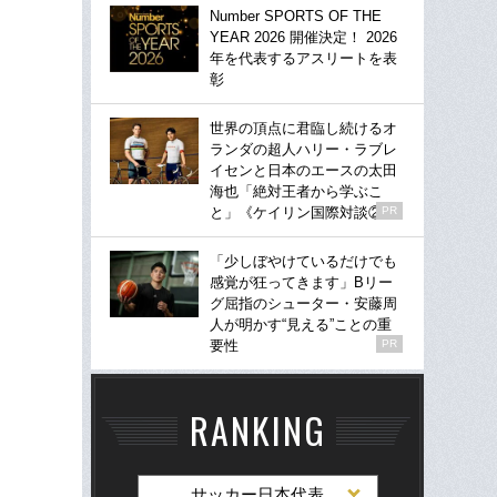
Number SPORTS OF THE
YEAR 2026 開催決定！ 2026
年を代表するアスリートを表
彰
世界の頂点に君臨し続けるオ
ランダの超人ハリー・ラブレ
イセンと日本のエースの太田
海也「絶対王者から学ぶこ
と」《ケイリン国際対談②》
PR
「少しぼやけているだけでも
感覚が狂ってきます」Bリー
グ屈指のシューター・安藤周
人が明かす“見える”ことの重
要性
PR
RANKING
サッカー日本代表