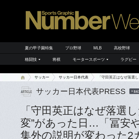
夏の甲子園特集
プロ野球
MLB
高校野球
格闘技
将棋
モータースポーツ
ラグビー
サッカー
サッカー日本代表
「守田英正はなぜ落選し
サッカー日本代表PRESS
BAC
「守田英正はなぜ落選し
変”があった日…「冨安
集外の説明が変わった2