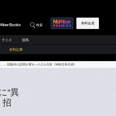
有料会員
検索
テニス
競馬
有料記事
に…」招集外の説明が変わった2カ月前《W杯日本代表》
に“異
」招