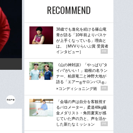
RECOMMEND
38歳でも進化を続ける篠山竜
青が語る「10年前よりバスケ
が上手くなっている」理由と
は。［MVVりらいぶ賞 受賞者
インタビュー］
PR
《山の神対談》「やっぱり“タ
イパ”がいい！」箱根の名ラン
ナー、柏原竜二と神野大地が
語る「エアー
サロンパス
」
®
®
×コンディショニング術
PR
「会場の声は自分を客観視す
るバロメーター」柔道48kg級
金メダリスト・角田夏実が感
じていた声の力と、声を活か
した新たなミッション
PR