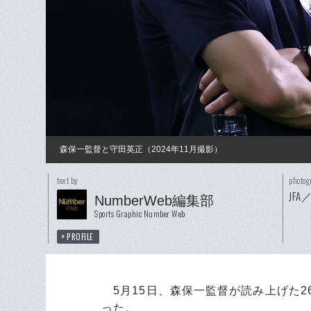
森保一監督と守田英正（2024年11月撮影）
text by
photog
JFA／
NumberWeb編集部
Sports Graphic Number Web
PROFILE
5月15日、森保一監督が読み上げた2
った。