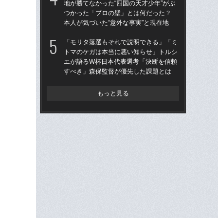
地が勝てなかった“四国の天才少年”がぶ
た。
つかった「プロの壁」とは何だった？
者”
本人が気づいた“意外な事実”と現在地
《
「モリタ落選もそれで説明できる」「ミ
鎌
トマのケガは本当に悪い知らせ」トルシ
マ
エが語るW杯日本代表選考「決断を信頼
かっ
すべき」森保監督が優先した課題とは
人
もっと見る