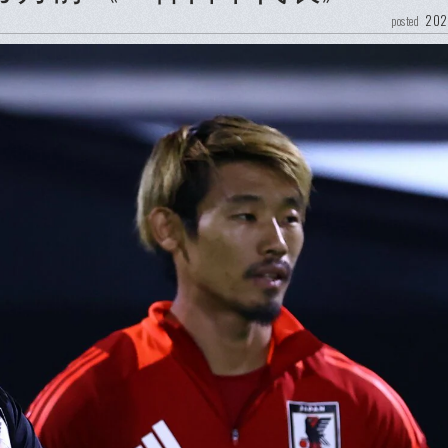
202
posted