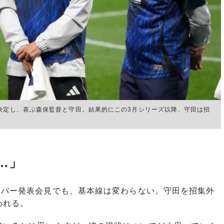
が決定し、喜ぶ森保監督と守田。結果的にこの3月シリーズ以降、守田は招
…」
ンバー発表会見でも、基本線は変わらない。守田を招集外
われる。