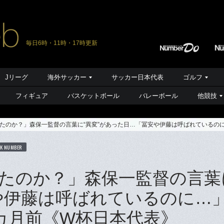
毎日6時・11時・17時更新
Jリーグ
海外サッカー
サッカー日本代表
ゴルフ
フィギュア
バスケットボール
バレーボール
他競技
たのか？」森保一監督の言葉に“異変”があった日…「冨安や伊藤は呼ばれているの
K NUMBER
たのか？」森保一監督の言葉
や伊藤は呼ばれているのに…
カ月前《W杯日本代表》