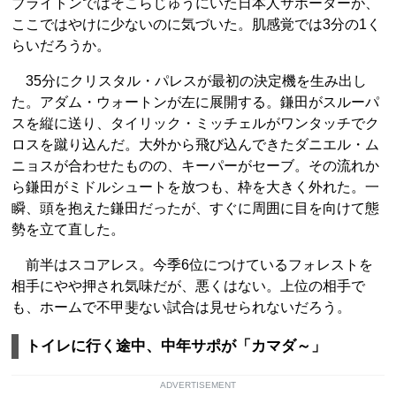
ブライトンではそこらじゅうにいた日本人サポーターが、
ここではやけに少ないのに気づいた。肌感覚では3分の1く
らいだろうか。
35分にクリスタル・パレスが最初の決定機を生み出し
た。アダム・ウォートンが左に展開する。鎌田がスルーパ
スを縦に送り、タイリック・ミッチェルがワンタッチでク
ロスを蹴り込んだ。大外から飛び込んできたダニエル・ム
ニョスが合わせたものの、キーパーがセーブ。その流れか
ら鎌田がミドルシュートを放つも、枠を大きく外れた。一
瞬、頭を抱えた鎌田だったが、すぐに周囲に目を向けて態
勢を立て直した。
前半はスコアレス。今季6位につけているフォレストを
相手にやや押され気味だが、悪くはない。上位の相手で
も、ホームで不甲斐ない試合は見せられないだろう。
トイレに行く途中、中年サポが「カマダ～」
ADVERTISEMENT