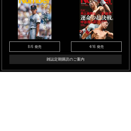
8/6
4/16
発売
発売
雑誌定期購読のご案内