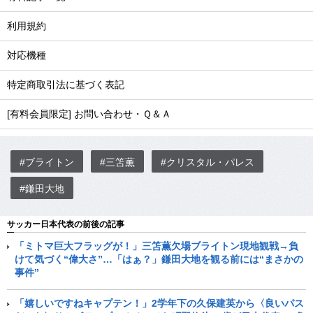
利用規約
対応機種
特定商取引法に基づく表記
[有料会員限定] お問い合わせ・Ｑ＆Ａ
#ブライトン
#三笘薫
#クリスタル・パレス
#鎌田大地
サッカー日本代表の前後の記事
「ミトマ巨大フラッグが！」三笘薫欠場ブライトン現地観戦→負
けて気づく“偉大さ”…「はぁ？」鎌田大地を観る前には“まさかの
事件”
「嬉しいですねキャプテン！」2学年下の久保建英から〈良いパス