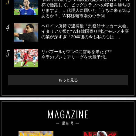
杯で活躍して、ビッグクラブへの移籍を勝ち取
りますよ」…代理人に届いた「うちに来る気は
あるか？」W杯移籍市場のウラ側
ヘロイン所持で逮捕後「刑務所サッカー大会」
イタリアが恨む“W杯韓国寄り判定”モレノ主審
の業が深すぎ「20年後の今も私の心は…」
リバプールがマンCに雪辱を果たす!?
今季のプレミアリーグを大胆予想。
もっと見る
MAGAZINE
最新号