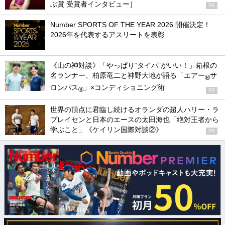
ぶ賞 受賞者インタビュー］
PR
Number SPORTS OF THE YEAR 2026 開催決定！
2026年を代表するアスリートを表彰
《山の神対談》「やっぱり“タイパ”がいい！」箱根の
名ランナー、柏原竜二と神野大地が語る「エアー
サ
®
ロンパス
」×コンディショニング術
®
PR
世界の頂点に君臨し続けるオランダの超人ハリー・ラ
ブレイセンと日本のエースの太田海也「絶対王者から
学ぶこと」《ケイリン国際対談②》
PR