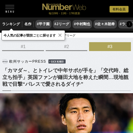
有料会員
毎日6時・11時・17時更新
ランキング
名作
#甲子園
#Jリーグ
#中村剛也
#佐々木朗希
#ラグ
〉
×
今人気の記事が競技ごとに探せます
サッカー
サッカー日本代表
プレミアリーグ
#1
#2
#3
欧州サッカーPRESS
BACK NUMBER
「カマダ～、とトイレで中年サポが手を」「交代時、総
立ち拍手」英国ファンが鎌田大地を称えた瞬間…現地観
戦で目撃“パレスで愛されるダイチ”