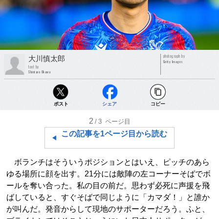
photograph by
大川慎太郎
Getty Images
text by
Shintaro Okawa
ポスト
シェア
コピー
2
/3
ページ目
この記事を1ページ目から読む
ボランチはそういうポジションとはいえ、ピッチのあら
ゆる場所に顔を出す。21分には敵陣の左コーナーそばでボ
ールを奪い合った。私の目の前だ。思わず必死に声援を飛
ばしていると、すぐそばで同じように「カマダ！」と誰か
が叫んだ。発音からして現地のサポーターだろう。ふと、