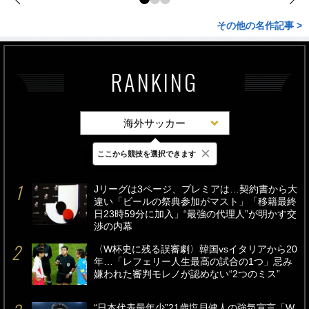
その他の名作記事 >
RANKING
海外サッカー
×
ここから競技を選択できます
最新
24時間
週間
Jリーグは3ページ、プレミアは…契約書から大
違い「ビールの祭典参加がマスト」「移籍最終
日23時59分に加入」“最強の代理人”が明かす交
渉の内幕
〈W杯史に残る誤審劇〉韓国vsイタリアから20
年…「レフェリー人生最高の試合の1つ」忌み
嫌われた審判モレノが認めない“2つのミス”
“日本代表最年少”21歳塩貝健人の強気宣言「W