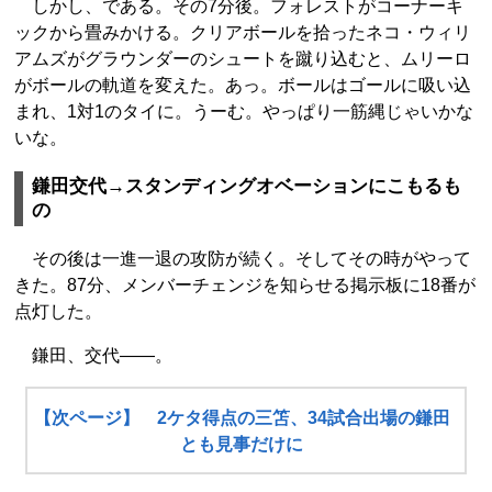
しかし、である。その7分後。フォレストがコーナーキ
ックから畳みかける。クリアボールを拾ったネコ・ウィリ
アムズがグラウンダーのシュートを蹴り込むと、ムリーロ
がボールの軌道を変えた。あっ。ボールはゴールに吸い込
まれ、1対1のタイに。うーむ。やっぱり一筋縄じゃいかな
いな。
鎌田交代→スタンディングオベーションにこもるも
の
その後は一進一退の攻防が続く。そしてその時がやって
きた。87分、メンバーチェンジを知らせる掲示板に18番が
点灯した。
鎌田、交代――。
【次ページ】 2ケタ得点の三笘、34試合出場の鎌田
とも見事だけに