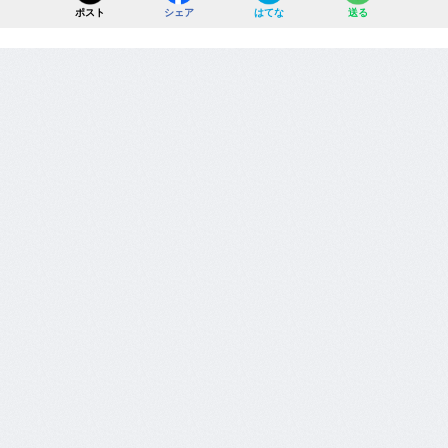
ポスト
シェア
はてな
送る