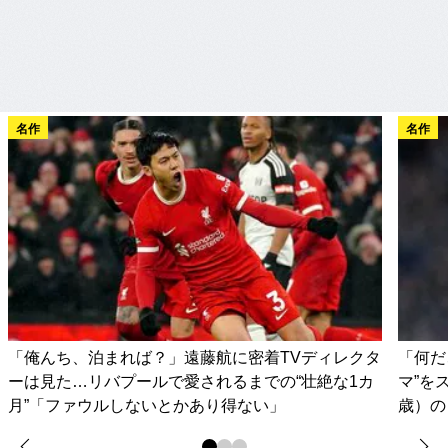
名作
名作
「俺んち、泊まれば？」遠藤航に密着TVディレクタ
「何だ
ーは見た…リバプールで愛されるまでの“壮絶な1カ
マ”を
月”「ファウルしないとかあり得ない」
歳）の