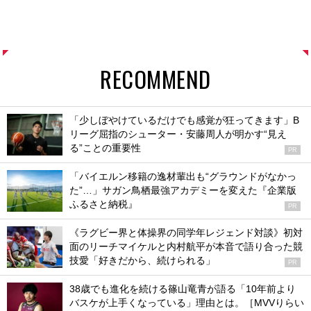
RECOMMEND
「少しぼやけているだけでも感覚が狂ってきます」B
リーグ屈指のシューター・安藤周人が明かす“見え
る”ことの重要性
PR
「バイエルン移籍の逸材輩出も“グラウンドがなかっ
た”…」サガン鳥栖最強アカデミーを変えた『企業版
ふるさと納税』
PR
《ラグビー界と体操界の同学年レジェンド対談》初対
面のリーチマイケルと内村航平が本音で語り合った競
技愛「好きだから、続けられる」
PR
38歳でも進化を続ける篠山竜青が語る「10年前より
バスケが上手くなっている」理由とは。［MVVりらい