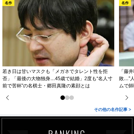
名作
名作
若き日は甘いマスクも「メガネでタレント性を拒
「藤井
否」「最後の大物独身…45歳で結婚」2度も“名人寸
敗…”
前で苦杯”の名棋士・郷田真隆の素顔とは
ムで師
その他の名作記事 >
RANKING