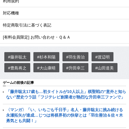
利用規約
対応機種
特定商取引法に基づく表記
[有料会員限定] お問い合わせ・Ｑ＆Ａ
#藤井聡太
#杉本和陽
#羽生善治
#渡辺明
#豊島将之
#大山康晴
#升田幸三
#山田道美
ゲームの前後の記事
「藤井聡太17歳も…初タイトルが10人以上」棋聖戦の“意外と知ら
ない”歴史ウラ話「フジテレビ創業者が熱烈な升田幸三ファンで」
〈マンガ〉「い、いちごも千日手」名人・藤井聡太に挑み続ける
永瀬拓矢が達成…じつは将棋界初の快挙とは「羽生善治＆佐々木
勇気とも共闘！」