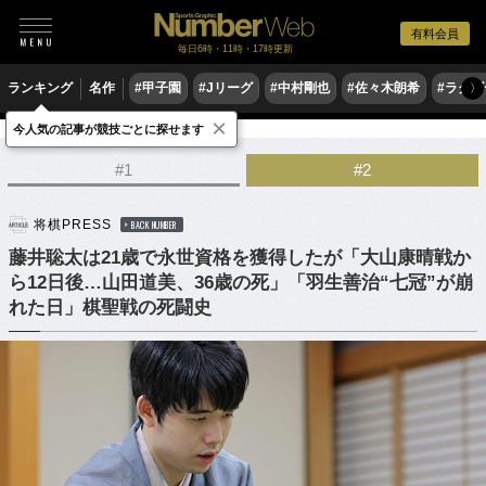
有料会員
毎日6時・11時・17時更新
ランキング
名作
#甲子園
#Jリーグ
#中村剛也
#佐々木朗希
#ラグ
〉
×
今人気の記事が競技ごとに探せます
ゲーム
将棋
#1
#2
将棋PRESS
BACK NUMBER
藤井聡太は21歳で永世資格を獲得したが「大山康晴戦か
ら12日後…山田道美、36歳の死」「羽生善治“七冠”が崩
れた日」棋聖戦の死闘史