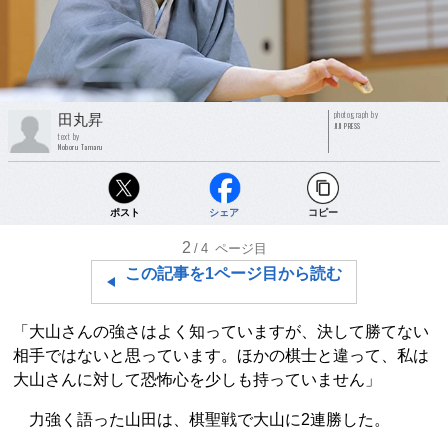
photograph by
田丸昇
JIJI PRESS
text by
Noboru Tamaru
ポスト
シェア
コピー
2
/4
ページ目
この記事を1ページ目から読む
「大山さんの強さはよく知っていますが、決して勝てない
相手ではないと思っています。ほかの棋士と違って、私は
大山さんに対して恐怖心を少しも持っていません」
力強く語った山田は、棋聖戦で大山に2連勝した。