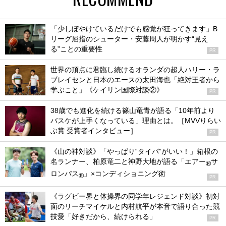
「少しぼやけているだけでも感覚が狂ってきます」B
リーグ屈指のシューター・安藤周人が明かす“見え
る”ことの重要性
PR
世界の頂点に君臨し続けるオランダの超人ハリー・ラ
ブレイセンと日本のエースの太田海也「絶対王者から
学ぶこと」《ケイリン国際対談②》
PR
38歳でも進化を続ける篠山竜青が語る「10年前より
バスケが上手くなっている」理由とは。［MVVりらい
ぶ賞 受賞者インタビュー］
PR
《山の神対談》「やっぱり“タイパ”がいい！」箱根の
名ランナー、柏原竜二と神野大地が語る「エアー
サ
®
ロンパス
」×コンディショニング術
®
PR
《ラグビー界と体操界の同学年レジェンド対談》初対
面のリーチマイケルと内村航平が本音で語り合った競
技愛「好きだから、続けられる」
PR