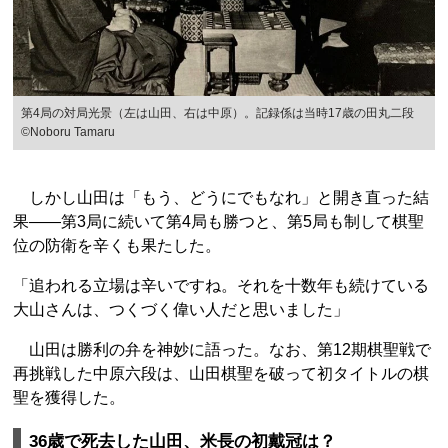
第4局の対局光景（左は山田、右は中原）。記録係は当時17歳の田丸二段
©Noboru Tamaru
しかし山田は「もう、どうにでもなれ」と開き直った結
果――第3局に続いて第4局も勝つと、第5局も制して棋聖
位の防衛を辛くも果たした。
「追われる立場は辛いですね。それを十数年も続けている
大山さんは、つくづく偉い人だと思いました」
山田は勝利の弁を神妙に語った。なお、第12期棋聖戦で
再挑戦した中原六段は、山田棋聖を破って初タイトルの棋
聖を獲得した。
36歳で死去した山田、米長の初戴冠は？