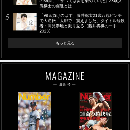
の39歳、「かつては髪を染めていた」23歳女
流棋士の躍進とは
「99％負けのはず」藤井聡太21歳八冠ピンチ
で大逆転「大胆で…震えました」タイトル経験
者・高見泰地と振り返る〈藤井将棋の一手
2023〉
もっと見る
MAGAZINE
最新号