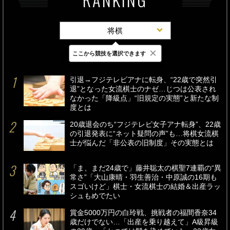
将棋
×
ここから競技を選択できます
最新
24時間
週間
引退→フジテレビアナに転身、“22歳で突然引
退”となった女流棋士のナゼ…じつは公表され
なかった「降級点」“旧規定の実態”と新たな制
度とは
20歳退会のち“フジテレビ女子アナ転身”、22歳
の引退発表に“ネット疑問の声”も…将棋女流棋
士が悩んだ「非公表の旧制度」その実態とは
「ま、まだ24歳で」藤井聡太の棋聖7連覇の“異
常さ”「大山康晴・羽生善治・中原誠の16期も
スゴいけど」棋士・女流棋士の結婚＆出産ラッ
シュもめでたい
賞金5000万円の白玲戦、挑戦者の福間香奈34
歳だけでない…「出産を乗り越えて」A級昇級