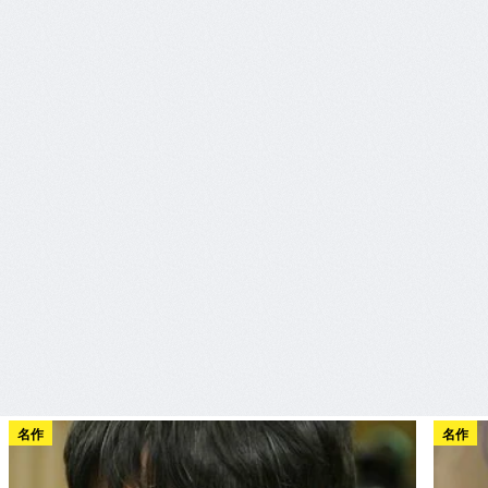
名作
名作