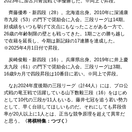
2023年に加古川青流戦で準優勝した。※同上で昇段。
齊藤優希・新四段（28）。北海道出身。2010年に深浦康
市九段（53）の門下で奨励会に入会。三段リーグは14期。
好成績をいつも挙げて次点にもなったことがある一方で、
26歳の年齢制限の壁とも戦ってきた。1期ごとの勝ち越し
で在籍を延長し、今期は新記録の17連勝を達成した。
※2025年4月1日付で昇段。
炭崎俊毅・新四段（16）。兵庫県出身。2019年に井上慶
太九段（61）の門下で奨励会に入会。三段リーグは3期。
16歳9カ月で四段昇段は10番目に若い。※同上で昇段。
なお2024年度後期の三段リーグ（計44人）には、プロ公
式戦の竜王戦で活躍している山下数毅三段（16）をはじめ
として10代の三段が11人もいる。藤井七冠を追う若い勢力
として、早く台頭してほしいものだ。それにしても昇段倍
率が20人以上に1人とは、正当な競争原理を超えて異常だ
と思う。
〈将棋特集：つづく〉