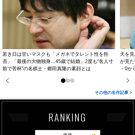
若き日は甘いマスクも「メガネでタレント性を拒
天を見
否」「最後の大物独身…45歳で結婚」2度も“名人寸
が見た
前で苦杯”の名棋士・郷田真隆の素顔とは
－0か
その他の名作記事 >
RANKING