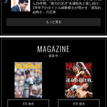
ら25年間、“努力の天才”永瀬拓矢と接し続け…
1学年下のタイトル経験棋士が明かす「底知れ
ぬ怖さ」の正体
もっと見る
MAGAZINE
最新号
8/6
4/16
発売
発売