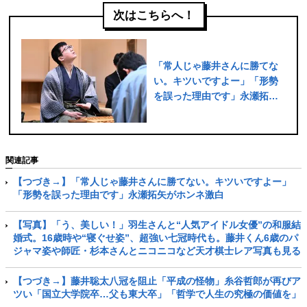
次はこちらへ！
「常人じゃ藤井さんに勝てな
い。キツいですよー」「形勢
を誤った理由です」永瀬拓矢
がホンネ激白
関連記事
【つづき→】「常人じゃ藤井さんに勝てない。キツいですよー」
「形勢を誤った理由です」永瀬拓矢がホンネ激白
【写真】「う、美しい！」羽生さんと“人気アイドル女優”の和服結
婚式。16歳時や“寝ぐせ姿”、超強い七冠時代も。藤井くん6歳のパ
ジャマ姿や師匠・杉本さんとニコニコなど天才棋士レア写真も見る
【つづき→】藤井聡太八冠を阻止「平成の怪物」糸谷哲郎が再びア
ツい「国立大学院卒…父も東大卒」「哲学で人生の究極の価値を」