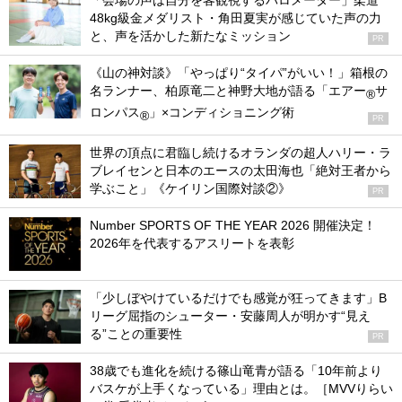
「会場の声は自分を客観視するバロメーター」柔道
48kg級金メダリスト・角田夏実が感じていた声の力
と、声を活かした新たなミッション
PR
《山の神対談》「やっぱり“タイパ”がいい！」箱根の
名ランナー、柏原竜二と神野大地が語る「エアー
サ
®
ロンパス
」×コンディショニング術
®
PR
世界の頂点に君臨し続けるオランダの超人ハリー・ラ
ブレイセンと日本のエースの太田海也「絶対王者から
学ぶこと」《ケイリン国際対談②》
PR
Number SPORTS OF THE YEAR 2026 開催決定！
2026年を代表するアスリートを表彰
「少しぼやけているだけでも感覚が狂ってきます」B
リーグ屈指のシューター・安藤周人が明かす“見え
る”ことの重要性
PR
38歳でも進化を続ける篠山竜青が語る「10年前より
バスケが上手くなっている」理由とは。［MVVりらい