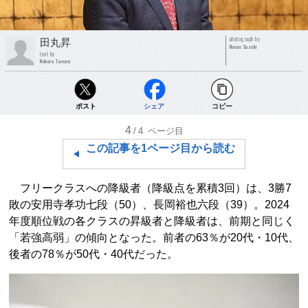
photograph by
田丸昇
Nanae Suzuki
text by
Noboru Tamaru
ポスト
シェア
コピー
4
/4
ページ目
この記事を1ページ目から読む
フリークラスへの降級者（降級点を累積3回）は、3勝7
敗の安用寺孝功七段（50）、長岡裕也六段（39）。2024
年度順位戦の各クラスの昇級者と降級者は、前期と同じく
「若強高弱」の傾向となった。前者の63％が20代・10代、
後者の78％が50代・40代だった。