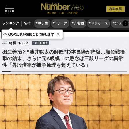
有料会員
毎日6時・11時・17時更新
ランキング
名作
#甲子園
#Jリーグ
#八村塁
#ドジャース
#ソフトバ
〉
×
今人気の記事が競技ごとに探せます
ゲーム
将棋
将棋PRESS
BACK NUMBER
羽生善治と“藤井聡太の師匠”杉本昌隆が降級…順位戦衝
撃の結末、さらに元A級棋士の懸念は三段リーグの異常
性「昇段倍率が競争原理を超えている」