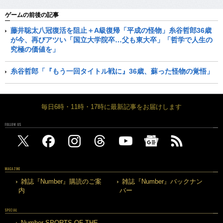
ゲームの前後の記事
藤井聡太八冠復活を阻止＋A級復帰「平成の怪物」糸谷哲郎36歳
が今、再びアツい「国立大学院卒…父も東大卒」「哲学で人生の
究極の価値を」
糸谷哲郎「『もう一回タイトル戦に』36歳、蘇った怪物の覚悟」
毎日6時・11時・17時に最新記事をお届けします
FOLLOW US
MAGAZINE
雑誌『Number』購読のご案
雑誌『Number』バックナン
内
バー
SPECIAL
Number SPORTS OF THE