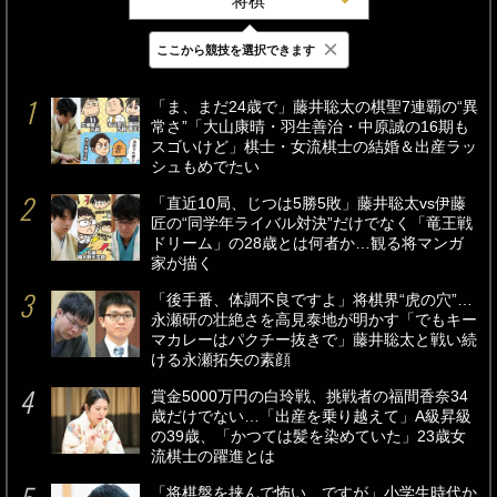
将棋
×
ここから競技を選択できます
最新
24時間
週間
「ま、まだ24歳で」藤井聡太の棋聖7連覇の“異
常さ”「大山康晴・羽生善治・中原誠の16期も
スゴいけど」棋士・女流棋士の結婚＆出産ラッ
シュもめでたい
「直近10局、じつは5勝5敗」藤井聡太vs伊藤
匠の“同学年ライバル対決”だけでなく「竜王戦
ドリーム」の28歳とは何者か…観る将マンガ
家が描く
「後手番、体調不良ですよ」将棋界“虎の穴”…
永瀬研の壮絶さを高見泰地が明かす「でもキー
マカレーはパクチー抜きで」藤井聡太と戦い続
ける永瀬拓矢の素顔
賞金5000万円の白玲戦、挑戦者の福間香奈34
歳だけでない…「出産を乗り越えて」A級昇級
の39歳、「かつては髪を染めていた」23歳女
流棋士の躍進とは
「将棋盤を挟んで怖い…ですが」小学生時代か