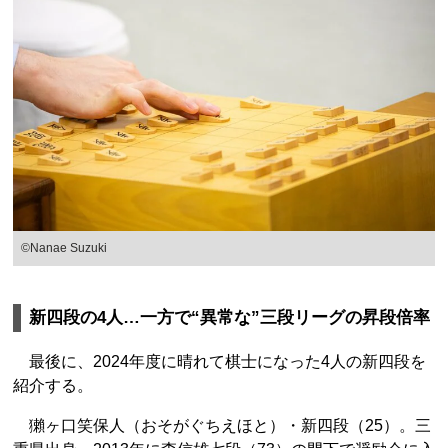
©Nanae Suzuki
新四段の4人…一方で“異常な”三段リーグの昇段倍率
最後に、2024年度に晴れて棋士になった4人の新四段を
紹介する。
獺ヶ口笑保人（おそがぐちえほと）・新四段（25）。三