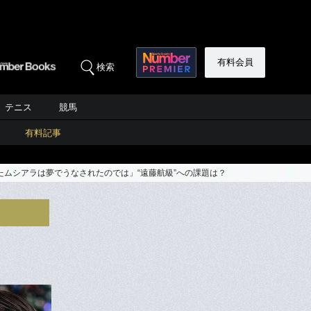
有料会員
検索
テニス
競馬
有料記事
ムシアラは夢でうなされたのでは」“遠藤航級”への課題は？