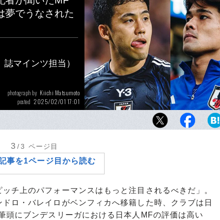
記者が聞いたMF
は夢でうなされた
』誌マインツ担当）
Kiichi Matsumoto
photograph by
2025/02/01 17:01
posted
マインツでレギュラーを即獲得した佐野海舟
を伸ばした遠藤航と比較してどう見えるか
3
/3
ページ目
記事を1ページ目から読む
ッチ上のパフォーマンスはもっと注目されるべきだ」。
ンドロ・バレイロがベンフィカへ移籍した時、クラブは日
筆頭にブンデスリーガにおける日本人MFの評価は高い