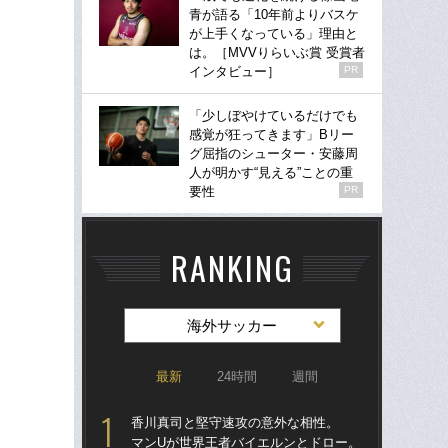
青が語る「10年前よりバスケ
が上手くなっている」理由と
は。［MVVりらいぶ賞 受賞者
インタビュー］
PR
「少しぼやけているだけでも
感覚が狂ってきます」Bリー
グ屈指のシューター・安藤周
人が明かす“見える”ことの重
要性
PR
RANKING
海外サッカー
最新
24時間
週間
香川真司と堅守速攻の意外な相性。
「
マンUが世界王者バイエルンとドロー。
記者