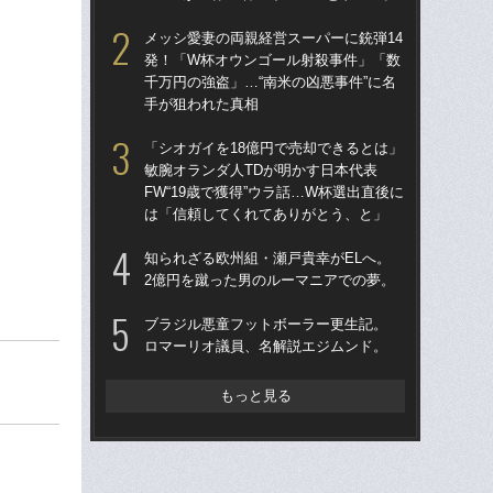
律
メッシ愛妻の両親経営スーパーに銃弾14
も
発！「W杯オウンゴール射殺事件」「数
千万円の強盗」…“南米の凶悪事件”に名
〈W
手が狙われた真相
から
の
「シオガイを18億円で売却できるとは」
ない
敏腕オランダ人TDが明かす日本代表
FW“19歳で獲得”ウラ話…W杯選出直後に
W
は「信頼してくれてありがとう、と」
た」
イ
知られざる欧州組・瀬戸貴幸がELへ。
この
2億円を蹴った男のルーマニアでの夢。
W
ブラジル悪童フットボーラー更生記。
な
ロマーリオ議員、名解説エジムンド。
ス
い
た
もっと見る
“ア
ダ
度目