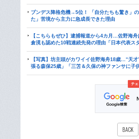
ブンデス降格危機→5位！ 「自分たちも驚き」
た」苦境から主力に急成長できた理由
【こちらもぜひ】逮捕報道から4カ月…佐野海舟
倉滉も認めた10戦連続先発の理由「日本代表ス
【写真】坊主頭がカワイイ佐野海舟18歳…“天
張る森保25歳」「三笘＆久保の神ファンサに子
チェ
BACK