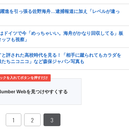
の躍進を引っ張る佐野海舟…逮捕報道に加え「レベルが違っ
はドイツで今「めっちゃいい。海舟がかなり回収してる」板
タッフも視察」
才”と評された高校時代を見る！「相手に蹴られてもカラダを
供たちニコニコ」など森保ジャパン写真も
ックを入れてボタンを押すだけ
Number Webを見つけやすくする
1
2
3