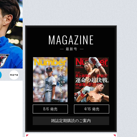
MAGAZINE
最新号
。ドイツで力
8/6
4/16
発売
発売
雑誌定期購読のご案内