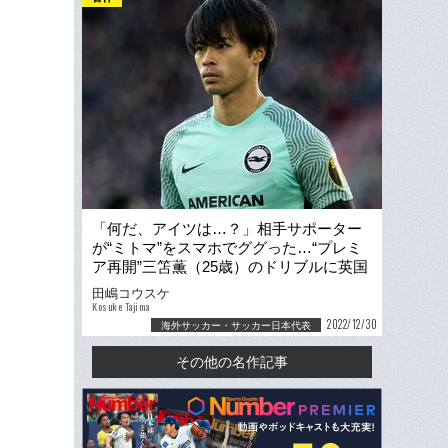
「何だ、アイツは…？」相手サポーター
が“ミトマ”をスマホでググった…“プレミ
ア再開”三笘薫（25歳）のドリブルに英国
ファンもビックリ
田嶋コウスケ
Kosuke Tajima
2022/12/30
海外サッカー・サッカー日本代表
その他の名作記事