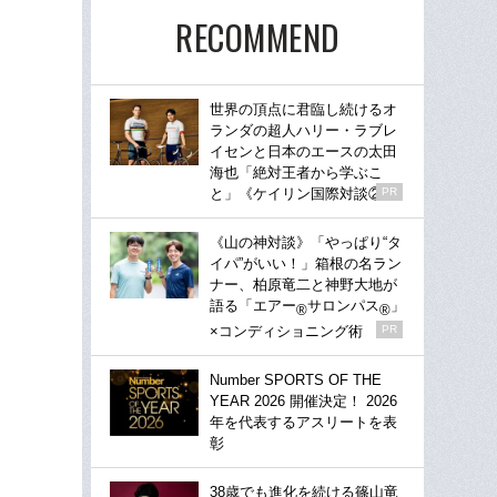
RECOMMEND
世界の頂点に君臨し続けるオ
ランダの超人ハリー・ラブレ
イセンと日本のエースの太田
海也「絶対王者から学ぶこ
と」《ケイリン国際対談②》
PR
《山の神対談》「やっぱり“タ
イパ”がいい！」箱根の名ラン
ナー、柏原竜二と神野大地が
語る「エアー
サロンパス
」
®
®
×コンディショニング術
PR
Number SPORTS OF THE
YEAR 2026 開催決定！ 2026
年を代表するアスリートを表
彰
38歳でも進化を続ける篠山竜