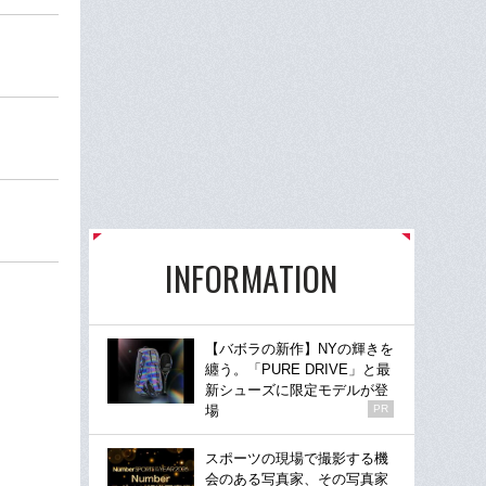
け
INFORMATION
【バボラの新作】NYの輝きを
纏う。「PURE DRIVE」と最
新シューズに限定モデルが登
場
PR
スポーツの現場で撮影する機
会のある写真家、その写真家