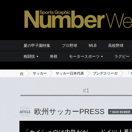
夏の甲子園特集
プロ野球
MLB
高校野球
格闘技
将棋
モータースポーツ
ラグビー
サッカー
サッカー日本代表
ブンデスリーガ
「
#1
欧州サッカーPRESS
BACK NUMBER