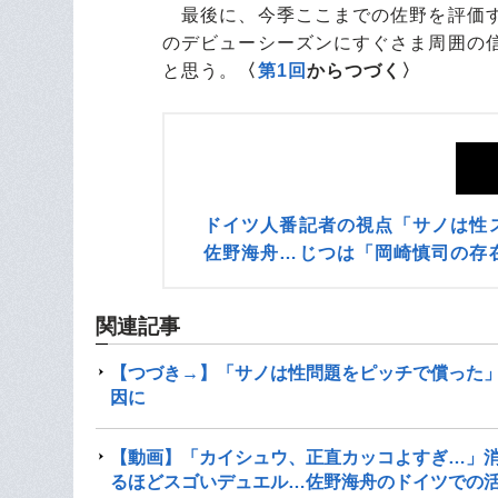
最後に、今季ここまでの佐野を評価す
のデビューシーズンにすぐさま周囲の
と思う。
〈
第1回
からつづく〉
ドイツ人番記者の視点「サノは性
佐野海舟…じつは「岡崎慎司の存
関連記事
【つづき→】「サノは性問題をピッチで償った
因に
【動画】「カイシュウ、正直カッコよすぎ…」消
るほどスゴいデュエル…佐野海舟のドイツでの