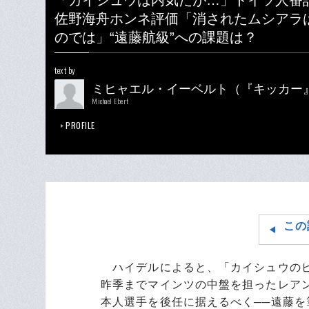
「カイシュウは内気だが…」ドイツ人番
佐野海舟ホンネ評価「消されたムシアラ
のでは」“遠藤航級”への課題は？
text by
ミヒャエル・イーベルト（『キッカー
Michael Ebert
PROFILE
この
ハイデルによると、「カイシュウのピ
昨季までマインツの中盤を担ったレア
本人選手を後任に据えるべく──遠藤を