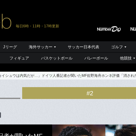
毎日6時・11時・17時更新
Jリーグ
海外サッカー
サッカー日本代表
ゴルフ
フィギュア
バスケットボール
バレーボール
他競技
カイシュウは内気だが…」ドイツ人番記者が聞いたMF佐野海舟ホンネ評価「消された
#2