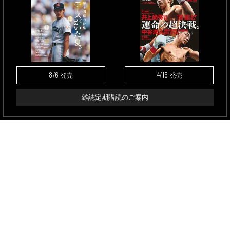
8/6
4/16
発売
発売
雑誌定期購読のご案内