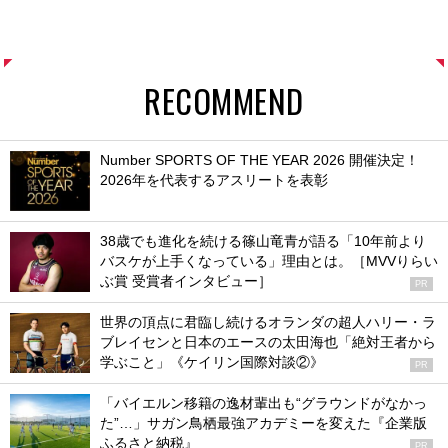
RECOMMEND
Number SPORTS OF THE YEAR 2026 開催決定！
2026年を代表するアスリートを表彰
38歳でも進化を続ける篠山竜青が語る「10年前より
バスケが上手くなっている」理由とは。［MVVりらい
ぶ賞 受賞者インタビュー］
PR
世界の頂点に君臨し続けるオランダの超人ハリー・ラ
ブレイセンと日本のエースの太田海也「絶対王者から
学ぶこと」《ケイリン国際対談②》
PR
「バイエルン移籍の逸材輩出も“グラウンドがなかっ
た”…」サガン鳥栖最強アカデミーを変えた『企業版
ふるさと納税』
PR