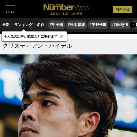
有料会員
毎日6時・11時・17時更新
最新
ランキング
名作
#甲子園
#張本智和
#平野佳寿
#前田悠伍
#
〉
×
今人気の記事が競技ごとに探せます
クリスティアン・ハイデル
関連記事
クリスティアン・ハイデル