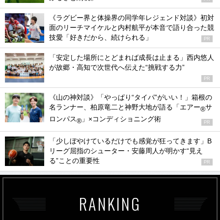
《ラグビー界と体操界の同学年レジェンド対談》初対
面のリーチマイケルと内村航平が本音で語り合った競
技愛「好きだから、続けられる」
PR
「安定した場所にとどまれば成長は止まる」西内悠人
が故郷・高知で次世代へ伝えた“挑戦する力”
PR
《山の神対談》「やっぱり“タイパ”がいい！」箱根の
名ランナー、柏原竜二と神野大地が語る「エアー
サ
®
ロンパス
」×コンディショニング術
®
PR
「少しぼやけているだけでも感覚が狂ってきます」B
リーグ屈指のシューター・安藤周人が明かす“見え
る”ことの重要性
PR
RANKING