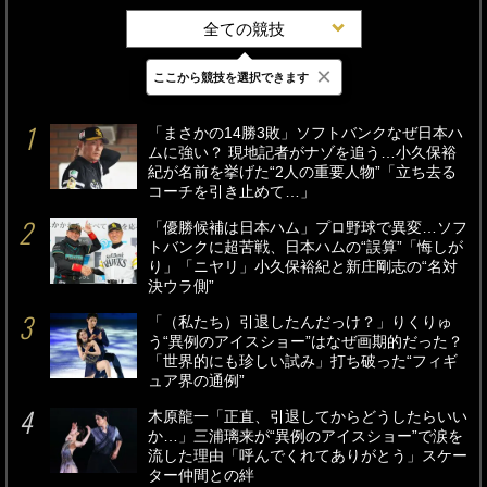
全ての競技
×
ここから競技を選択できます
最新
24時間
週間
「まさかの14勝3敗」ソフトバンクなぜ日本ハ
ムに強い？ 現地記者がナゾを追う…小久保裕
紀が名前を挙げた“2人の重要人物”「立ち去る
コーチを引き止めて…」
「優勝候補は日本ハム」プロ野球で異変…ソフ
トバンクに超苦戦、日本ハムの“誤算”「悔しが
り」「ニヤリ」小久保裕紀と新庄剛志の“名対
決ウラ側”
「（私たち）引退したんだっけ？」りくりゅ
う“異例のアイスショー”はなぜ画期的だった？
「世界的にも珍しい試み」打ち破った“フィギ
ュア界の通例”
木原龍一「正直、引退してからどうしたらいい
か…」三浦璃来が“異例のアイスショー”で涙を
流した理由「呼んでくれてありがとう」スケー
ター仲間との絆