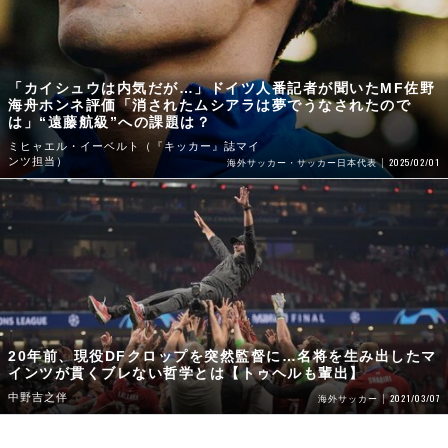
「カイシュウは内気だが…」ドイツ人番記者が聞いたMF佐野
海舟ホンネ評価「消されたムシアラは夢でうなされたので
は」“遠藤航級”への課題は？
ミヒャエル・イーベルト（『キッカー』誌マイ
ンツ担当）
2025/02/01
海外サッカー・サッカー日本代表
20年前、現役DFクロップを突然監督に…名将を生み出したマ
インツが貫くブレない哲学とは【トゥヘルも輩出】
中野吉之伴
2021/03/07
海外サッカー