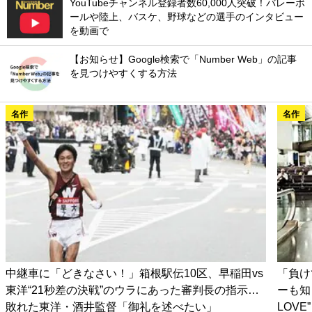
YouTubeチャンネル登録者数60,000人突破！バレーボ
ールや陸上、バスケ、野球などの選手のインタビュー
を動画で
【お知らせ】Google検索で「Number Web」の記事
を見つけやすくする方法
名作
名作
中継車に「どきなさい！」箱根駅伝10区、早稲田vs
「負け
東洋“21秒差の決戦”のウラにあった審判長の指示…
ーも知
敗れた東洋・酒井監督「御礼を述べたい」
LOV