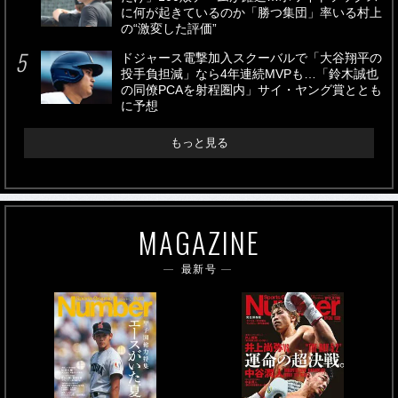
に何が起きているのか「勝つ集団」率いる村上
の“激変した評価”
ドジャース電撃加入スクーバルで「大谷翔平の
投手負担減」なら4年連続MVPも…「鈴木誠也
の同僚PCAを射程圏内」サイ・ヤング賞ととも
に予想
もっと見る
MAGAZINE
最新号