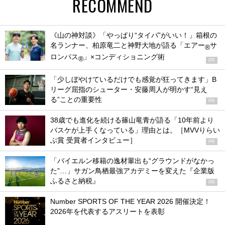
RECOMMEND
《山の神対談》「やっぱり“タイパ”がいい！」箱根の
名ランナー、柏原竜二と神野大地が語る「エアー
サ
®
ロンパス
」×コンディショニング術
®
PR
「少しぼやけているだけでも感覚が狂ってきます」B
リーグ屈指のシューター・安藤周人が明かす“見え
る”ことの重要性
PR
38歳でも進化を続ける篠山竜青が語る「10年前より
バスケが上手くなっている」理由とは。［MVVりらい
ぶ賞 受賞者インタビュー］
PR
「バイエルン移籍の逸材輩出も“グラウンドがなかっ
た”…」サガン鳥栖最強アカデミーを変えた『企業版
ふるさと納税』
PR
Number SPORTS OF THE YEAR 2026 開催決定！
2026年を代表するアスリートを表彰