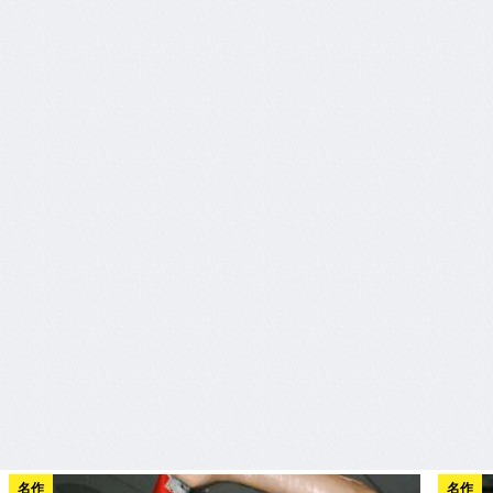
名作
名作