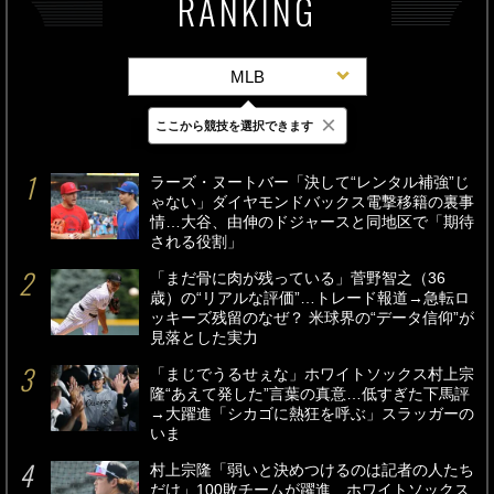
RANKING
MLB
×
ここから競技を選択できます
最新
24時間
週間
ラーズ・ヌートバー「決して“レンタル補強”じ
ゃない」ダイヤモンドバックス電撃移籍の裏事
情…大谷、由伸のドジャースと同地区で「期待
される役割」
「まだ骨に肉が残っている」菅野智之（36
歳）の“リアルな評価”…トレード報道→急転ロ
ッキーズ残留のなぜ？ 米球界の“データ信仰”が
見落とした実力
「まじでうるせぇな」ホワイトソックス村上宗
隆“あえて発した”言葉の真意…低すぎた下馬評
→大躍進「シカゴに熱狂を呼ぶ」スラッガーの
いま
村上宗隆「弱いと決めつけるのは記者の人たち
だけ」100敗チームが躍進…ホワイトソックス