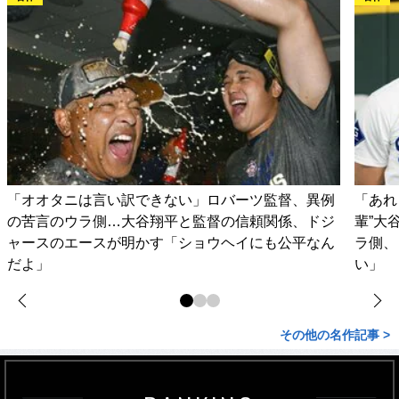
「オオタニは言い訳できない」ロバーツ監督、異例
「あれ
の苦言のウラ側…大谷翔平と監督の信頼関係、ドジ
輩”大
ャースのエースが明かす「ショウヘイにも公平なん
ラ側、
だよ」
い」
その他の名作記事 >