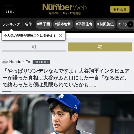
有料会員
毎日6時・11時・17時更新
ランキング
名作
#甲子園
#張本智和
#平野佳寿
#前田悠伍
#ドジャ
〉
×
今人気の記事が競技ごとに探せます
野球
MLB
#1
#2
Number Ex
BACK NUMBER
「やっぱりツンデレなんですよ」大谷翔平インタビュア
ーが語った真相…大谷がふと口にした一言「なるほど、
で終わったら僕は見限られていたかも…」