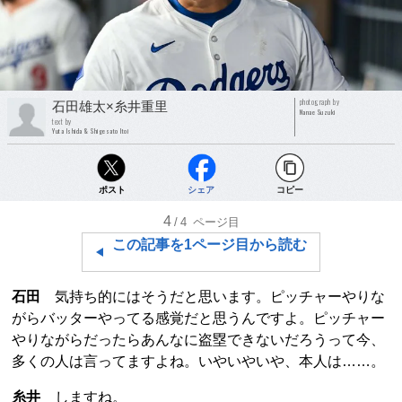
photograph by
石田雄太×糸井重里
Nanae Suzuki
text by
Yuta Ishida & Shigesato Itoi
ポスト
シェア
コピー
4
/4
ページ目
この記事を1ページ目から読む
石田
気持ち的にはそうだと思います。ピッチャーやりな
がらバッターやってる感覚だと思うんですよ。ピッチャー
やりながらだったらあんなに盗塁できないだろうって今、
多くの人は言ってますよね。いやいやいや、本人は……。
糸井
しますね。