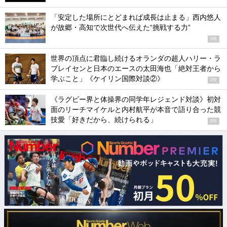
「安定した場所にとどまれば成長は止まる」西内悠人
が故郷・高知で次世代へ伝えた“挑戦する力”
PR
世界の頂点に君臨し続けるオランダの超人ハリー・ラ
ブレイセンと日本のエースの太田海也「絶対王者から
学ぶこと」《ケイリン国際対談②》
PR
《ラグビー界と体操界の同学年レジェンド対談》初対
面のリーチマイケルと内村航平が本音で語り合った競
技愛「好きだから、続けられる」
PR