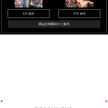
8/6
4/16
発売
発売
雑誌定期購読のご案内