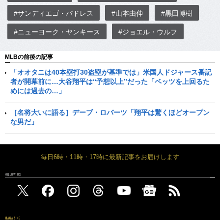
#サンディエゴ・パドレス
#山本由伸
#黒田博樹
#ニューヨーク・ヤンキース
#ジョエル・ウルフ
MLBの前後の記事
「オオタニは40本塁打30盗塁が基準では」米国人ドジャース番記
者が開幕前に…大谷翔平は“予想以上”だった「ベッツを上回るた
めには過去の…」
［名将大いに語る］デーブ・ロバーツ「翔平は驚くほどオープン
な男だ」
毎日6時・11時・17時に最新記事をお届けします
FOLLOW US
MAGAZINE