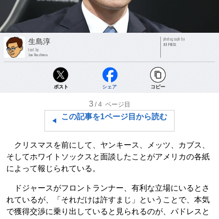
photograph by
生島淳
JIJI PRESS
text by
Jun Ikushima
ポスト
シェア
コピー
3
/4
ページ目
この記事を1ページ目から読む
クリスマスを前にして、ヤンキース、メッツ、カブス、
そしてホワイトソックスと面談したことがアメリカの各紙
によって報じられている。
ドジャースがフロントランナー、有利な立場にいるとさ
れているが、「それだけは許すまじ」ということで、本気
で獲得交渉に乗り出していると見られるのが、パドレスと