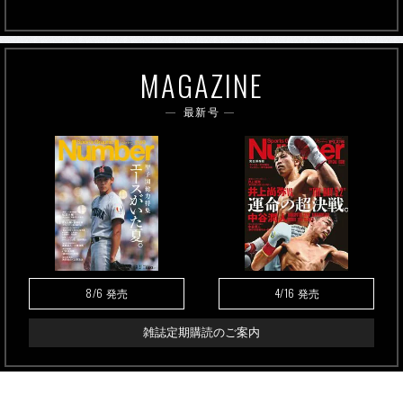
MAGAZINE
最新号
8/6
4/16
発売
発売
雑誌定期購読のご案内