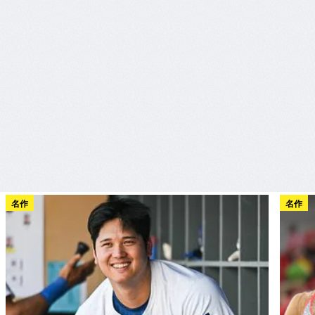
名作
名作