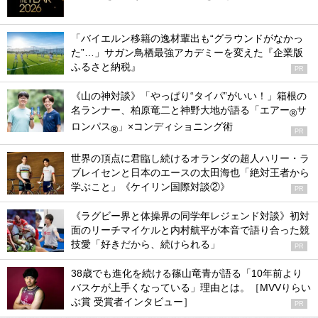
「バイエルン移籍の逸材輩出も“グラウンドがなかっ
た”…」サガン鳥栖最強アカデミーを変えた『企業版
ふるさと納税』
PR
《山の神対談》「やっぱり“タイパ”がいい！」箱根の
名ランナー、柏原竜二と神野大地が語る「エアー
サ
®
ロンパス
」×コンディショニング術
®
PR
世界の頂点に君臨し続けるオランダの超人ハリー・ラ
ブレイセンと日本のエースの太田海也「絶対王者から
学ぶこと」《ケイリン国際対談②》
PR
《ラグビー界と体操界の同学年レジェンド対談》初対
面のリーチマイケルと内村航平が本音で語り合った競
技愛「好きだから、続けられる」
PR
38歳でも進化を続ける篠山竜青が語る「10年前より
バスケが上手くなっている」理由とは。［MVVりらい
ぶ賞 受賞者インタビュー］
PR