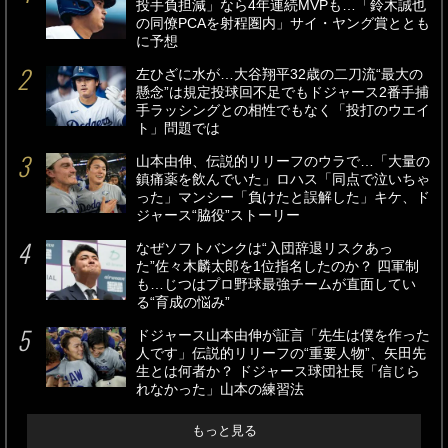
投手負担減」なら4年連続MVPも…「鈴木誠也
の同僚PCAを射程圏内」サイ・ヤング賞ととも
に予想
左ひざに水が…大谷翔平32歳の二刀流“最大の
懸念”は規定投球回不足でもドジャース2番手捕
手ラッシングとの相性でもなく「投打のウエイ
ト」問題では
山本由伸、伝説的リリーフのウラで…「大量の
鎮痛薬を飲んでいた」ロハス「同点で泣いちゃ
った」マンシー「負けたと誤解した」キケ、ド
ジャース“脇役”ストーリー
なぜソフトバンクは“入団辞退リスクあっ
た”佐々木麟太郎を1位指名したのか？ 四軍制
も…じつはプロ野球最強チームが直面してい
る“育成の悩み”
ドジャース山本由伸が証言「先生は僕を作った
人です」伝説的リリーフの“重要人物”、矢田先
生とは何者か？ ドジャース球団社長「信じら
れなかった」山本の練習法
もっと見る