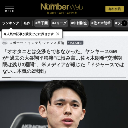
有料会員
毎日6時・11時・17時更新
ランキング
名作
#甲子園
#Jリーグ
#中村剛也
#佐々木朗希
#ラグ
〉
×
今人気の記事が競技ごとに探せます
野球
MLB
スポーツ・インテリジェンス原論
BACK NUMBER
「オオタニとは交渉もできなかった」ヤンキースGM
が“過去の大谷翔平移籍”に恨み言…佐々木朗希“交渉期
限は残り3週間”、米メディアが報じた「ドジャースでは
ない…本気の2球団」