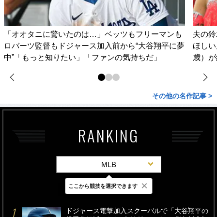
「オオタニに驚いたのは…」ベッツもフリーマンも
夫の鈴
ロバーツ監督もドジャース加入前から“大谷翔平に夢
ほしい
中”「もっと知りたい」「ファンの気持ちだ」
歳）が
その他の名作記事 >
RANKING
MLB
×
ここから競技を選択できます
最新
24時間
週間
ドジャース電撃加入スクーバルで「大谷翔平の