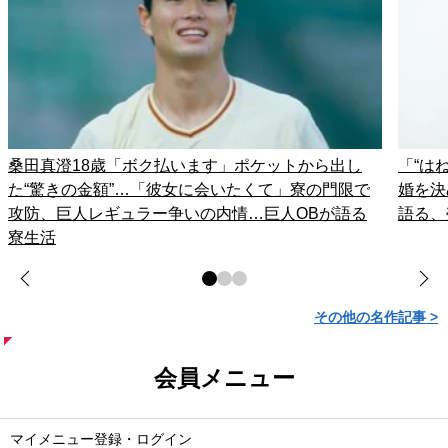
桑田真澄18歳「ボク払います」ポケットから出し
「“は
た“驚きの金額”…「彼女に会いたくて」寮の門限で
婚を決
攻防、巨人レギュラー争いの内情…巨人OBが語る
語る、
寮生活
その他の名作記事 >
会員メニュー
マイメニュー登録・ログイン