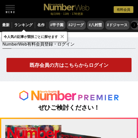
有料会員
毎日6時・11時・17時更新
最新
ランキング
名作
#甲子園
#Jリーグ
#八村塁
#ドジャース
#
〉
×
NumberWeb有料会員登録・ログイン
今人気の記事が競技ごとに探せます
NumberWeb有料会員登録・ログイン
既存会員の方はこちらからログイン
ぜひご検討ください！