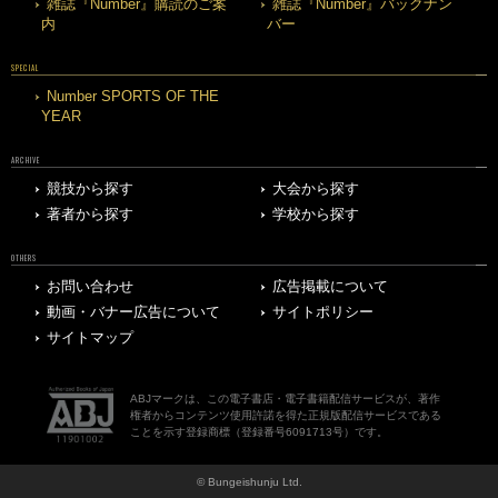
雑誌『Number』購読のご案
雑誌『Number』バックナン
内
バー
SPECIAL
Number SPORTS OF THE
YEAR
ARCHIVE
競技から探す
大会から探す
著者から探す
学校から探す
OTHERS
お問い合わせ
広告掲載について
動画・バナー広告について
サイトポリシー
サイトマップ
ABJマークは、この電子書店・電子書籍配信サービスが、著作
権者からコンテンツ使用許諾を得た正規版配信サービスである
ことを示す登録商標（登録番号6091713号）です。
© Bungeishunju Ltd.