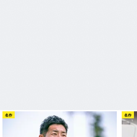
名作
名作