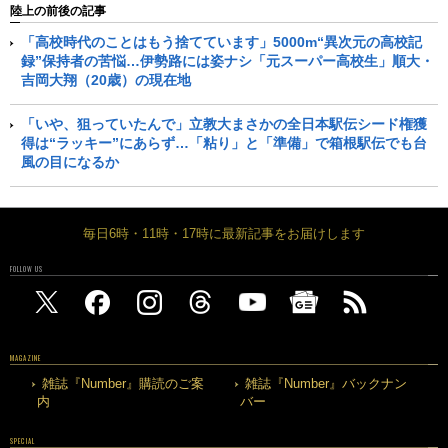
陸上の前後の記事
「高校時代のことはもう捨てています」5000m“異次元の高校記
録”保持者の苦悩…伊勢路には姿ナシ「元スーパー高校生」順大・
吉岡大翔（20歳）の現在地
「いや、狙っていたんで」立教大まさかの全日本駅伝シード権獲
得は“ラッキー”にあらず…「粘り」と「準備」で箱根駅伝でも台
風の目になるか
毎日6時・11時・17時に最新記事をお届けします
FOLLOW US
MAGAZINE
雑誌『Number』購読のご案
雑誌『Number』バックナン
内
バー
SPECIAL