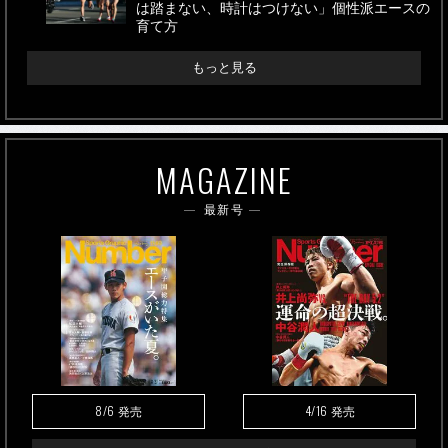
は踏まない、時計はつけない」個性派エースの
育て方
もっと見る
MAGAZINE
最新号
8/6
4/16
発売
発売