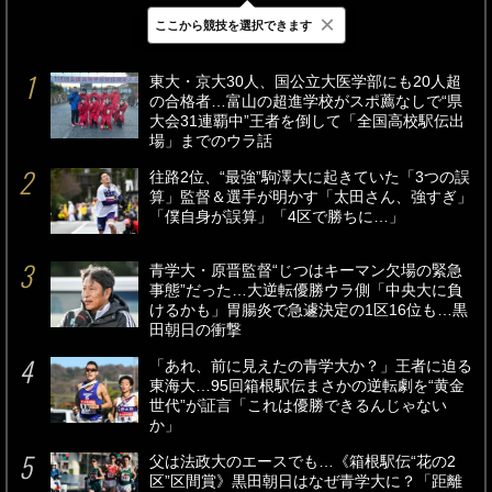
×
ここから競技を選択できます
最新
24時間
週間
東大・京大30人、国公立大医学部にも20人超
の合格者…富山の超進学校がスポ薦なしで“県
大会31連覇中”王者を倒して「全国高校駅伝出
場」までのウラ話
往路2位、“最強”駒澤大に起きていた「3つの誤
算」監督＆選手が明かす「太田さん、強すぎ」
「僕自身が誤算」「4区で勝ちに…」
青学大・原晋監督“じつはキーマン欠場の緊急
事態”だった…大逆転優勝ウラ側「中央大に負
けるかも」胃腸炎で急遽決定の1区16位も…黒
田朝日の衝撃
「あれ、前に見えたの青学大か？」王者に迫る
東海大…95回箱根駅伝まさかの逆転劇を“黄金
世代”が証言「これは優勝できるんじゃない
か」
父は法政大のエースでも…《箱根駅伝“花の2
区”区間賞》黒田朝日はなぜ青学大に？「距離