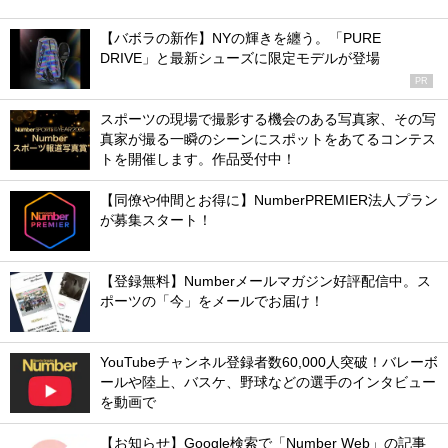
【バボラの新作】NYの輝きを纏う。「PURE
DRIVE」と最新シューズに限定モデルが登場
PR
スポーツの現場で撮影する機会のある写真家、その写
真家が撮る一瞬のシーンにスポットをあてるコンテス
トを開催します。作品受付中！
【同僚や仲間とお得に】NumberPREMIER法人プラン
が募集スタート！
【登録無料】Numberメールマガジン好評配信中。ス
ポーツの「今」をメールでお届け！
YouTubeチャンネル登録者数60,000人突破！バレーボ
ールや陸上、バスケ、野球などの選手のインタビュー
を動画で
【お知らせ】Google検索で「Number Web」の記事