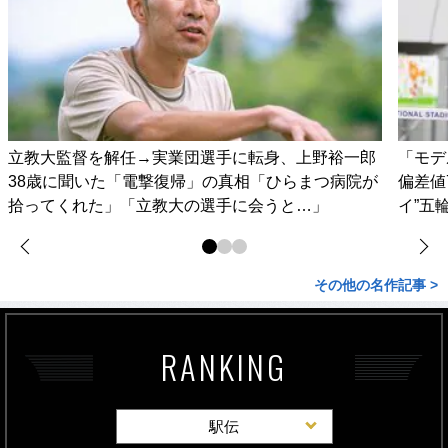
立教大監督を解任→実業団選手に転身、上野裕一郎
「モデ
38歳に聞いた「電撃復帰」の真相「ひらまつ病院が
偏差値
拾ってくれた」「立教大の選手に会うと…」
イ”五
その他の名作記事 >
RANKING
駅伝