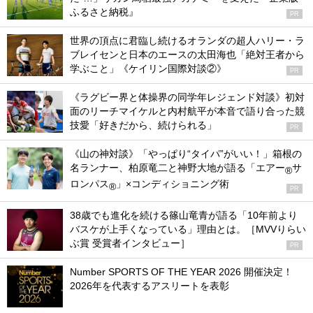
ふるさと納税』
PR
世界の頂点に君臨し続けるオランダの超人ハリー・ラ
ブレイセンと日本のエースの太田海也「絶対王者から
学ぶこと」《ケイリン国際対談②》
PR
《ラグビー界と体操界の同学年レジェンド対談》初対
面のリーチマイケルと内村航平が本音で語り合った競
技愛「好きだから、続けられる」
PR
《山の神対談》「やっぱり“タイパ”がいい！」箱根の
名ランナー、柏原竜二と神野大地が語る「エアー
サ
®
ロンパス
」×コンディショニング術
®
PR
38歳でも進化を続ける篠山竜青が語る「10年前より
バスケが上手くなっている」理由とは。［MVVりらい
ぶ賞 受賞者インタビュー］
PR
Number SPORTS OF THE YEAR 2026 開催決定！
2026年を代表するアスリートを表彰