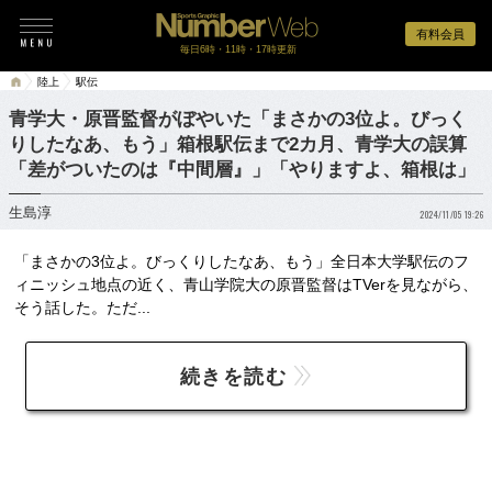
有料会員
毎日6時・11時・17時更新
陸上
駅伝
青学大・原晋監督がぼやいた「まさかの3位よ。びっく
りしたなあ、もう」箱根駅伝まで2カ月、青学大の誤算
「差がついたのは『中間層』」「やりますよ、箱根は」
生島淳
2024/11/05 19:26
「まさかの3位よ。びっくりしたなあ、もう」全日本大学駅伝のフ
ィニッシュ地点の近く、青山学院大の原晋監督はTVerを見ながら、
そう話した。ただ...
続きを読む