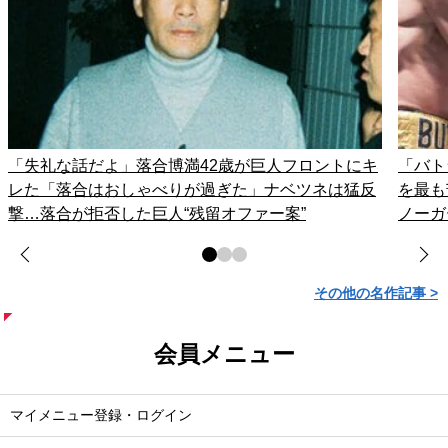
「失礼な話だよ」落合博満42歳が巨人フロントにキ
「バト
レた「落合はおしゃべりが過ぎた」ナベツネは猛反
を最も
撃…落合が拒否した巨人“残留オファー案”
ノーガ
その他の名作記事 >
会員メニュー
マイメニュー登録・ログイン