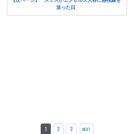
【次ページ】 スミスがエンゼルス大谷に熱視線を
送った日
1
2
3
NEXT