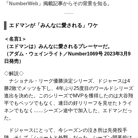
「NumberWeb」掲載記事からその背景を知る。
エドマンが「みんなに愛される」ワケ
＜名言1＞
（エドマンは）みんなに愛されるプレーヤーだ。
（アダム・ウェインライト／Number1069号 2023年3月9
日発売）
◇解説◇
ナショナル・リーグ優勝決定シリーズ、ドジャースは4
勝2敗でメッツを下し、4年ぶり25度目のワールドシリーズ
進出を決めた。このシリーズでMVPを獲得したのは大谷翔
平でもベッツでもなく、連日の好リリーフを見せたトライ
ネンでもなく……シーズン途中で加入した、エドマンだっ
た。
ドジャースにとって、今シーズンの泣き所は先発投手
陣、そして「ショートと外野」だった。シーズン開幕前は