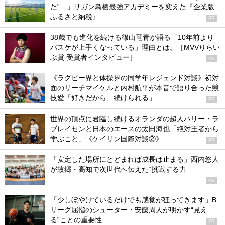
た”…」サガン鳥栖最強アカデミーを変えた『企業版
ふるさと納税』
PR
38歳でも進化を続ける篠山竜青が語る「10年前より
バスケが上手くなっている」理由とは。［MVVりらい
ぶ賞 受賞者インタビュー］
PR
《ラグビー界と体操界の同学年レジェンド対談》初対
面のリーチマイケルと内村航平が本音で語り合った競
技愛「好きだから、続けられる」
PR
世界の頂点に君臨し続けるオランダの超人ハリー・ラ
ブレイセンと日本のエースの太田海也「絶対王者から
学ぶこと」《ケイリン国際対談②》
PR
「安定した場所にとどまれば成長は止まる」西内悠人
が故郷・高知で次世代へ伝えた“挑戦する力”
PR
「少しぼやけているだけでも感覚が狂ってきます」B
リーグ屈指のシューター・安藤周人が明かす“見え
る”ことの重要性
PR