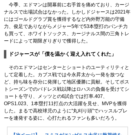
今季、エドマンは開幕前に右手首を痛めており、カージ
ナルスで出場試合はなかった。しかしドジャースは2021年
にはゴールドグラブ賞を獲得するなど内外野万能の守備
力、俊足でありながらメジャー5年で53本塁打のパンチ力
も買って、ホワイトソックス、カージナルス間の三角トレ
ードによって期限ぎりぎりで獲得した。
ドジャースが「僕を温かく迎え入れてくれた」
そのエドマンはセンターとショートのユーティリティと
して定着した。カブス戦では今永昇太から一発を放つな
ど、持ち味を存分に発揮して地区優勝に貢献。そしてポス
トシーズンでのパドレス戦以降はロハスの負傷を受けてシ
ョートを守り、メッツとの6試合では打率.407、
OPS1.023、1本塁打11打点の大活躍を見せ、MVPを獲得
した。まるで高校球児のように“丸刈り頭”でハッスルプレ
ーを連発する姿に、心打たれるファンも多いだろう。