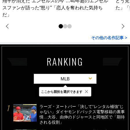
翔平が消えた“エンゼルスの今”…40年超のエンゼル
どう見
スファンが語った“怒り”「恋人を奪われた気持ち
た」「
だ」
その他の名作記事 >
RANKING
MLB
×
ここから競技を選択できます
最新
24時間
週間
ラーズ・ヌートバー「決して“レンタル補強”じ
ゃない」ダイヤモンドバックス電撃移籍の裏事
情…大谷、由伸のドジャースと同地区で「期待
される役割」