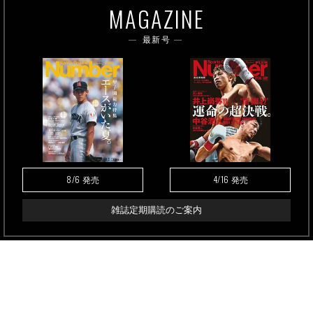
MAGAZINE
最新号
8/6
4/16
発売
発売
雑誌定期購読のご案内