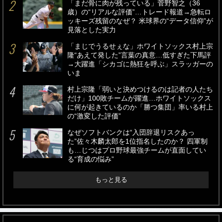
「まだ骨に肉が残っている」菅野智之（36
歳）の“リアルな評価”…トレード報道→急転ロ
ッキーズ残留のなぜ？ 米球界の“データ信仰”が
見落とした実力
「まじでうるせぇな」ホワイトソックス村上宗
隆“あえて発した”言葉の真意…低すぎた下馬評
→大躍進「シカゴに熱狂を呼ぶ」スラッガーの
いま
村上宗隆「弱いと決めつけるのは記者の人たち
だけ」100敗チームが躍進…ホワイトソックス
に何が起きているのか「勝つ集団」率いる村上
の“激変した評価”
なぜソフトバンクは“入団辞退リスクあっ
た”佐々木麟太郎を1位指名したのか？ 四軍制
も…じつはプロ野球最強チームが直面してい
る“育成の悩み”
もっと見る