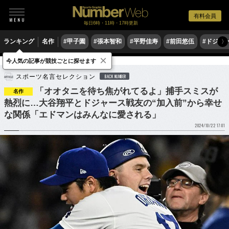
有料会員
毎日6時・11時・17時更新
ランキング
名作
#甲子園
#張本智和
#平野佳寿
#前田悠伍
#ドジャ
〉
×
今人気の記事が競技ごとに探せます
野球
MLB
スポーツ名言セレクション
BACK NUMBER
「オオタニを待ち焦がれてるよ」捕手スミスが
名作
熱烈に…大谷翔平とドジャース戦友の“加入前”から幸せ
な関係「エドマンはみんなに愛される」
2024/10/22 17:01