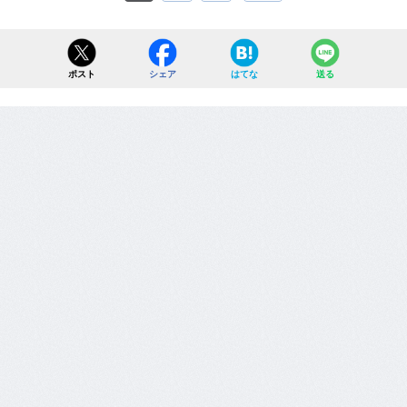
ポスト
シェア
はてな
送る