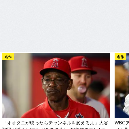
名作
名作
「オオタニが映ったらチャンネルを変えるよ」大谷
WBC