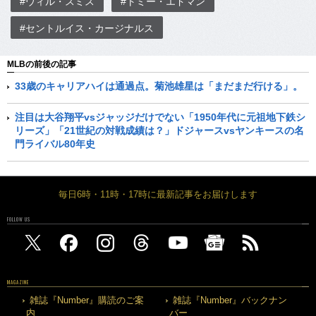
#ウィル・スミス
#トミー・エドマン
#セントルイス・カージナルス
MLBの前後の記事
33歳のキャリアハイは通過点。菊池雄星は「まだまだ行ける」。
注目は大谷翔平vsジャッジだけでない「1950年代に元祖地下鉄シ
リーズ」「21世紀の対戦成績は？」ドジャースvsヤンキースの名
門ライバル80年史
毎日6時・11時・17時に最新記事をお届けします
FOLLOW US
MAGAZINE
雑誌『Number』購読のご案
雑誌『Number』バックナン
内
バー