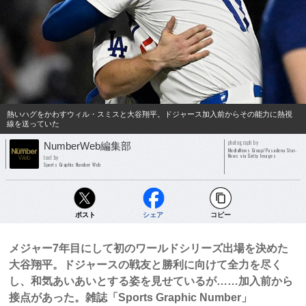
熱いハグをかわすウィル・スミスと大谷翔平。ドジャース加入前からその能力に熱視
線を送っていた
photograph by
NumberWeb編集部
MediaNews Group/Pasadena Star-
News via Getty Images
text by
Sports Graphic Number Web
ポスト
シェア
コピー
メジャー7年目にして初のワールドシリーズ出場を決めた
大谷翔平。ドジャースの戦友と勝利に向けて全力を尽く
し、和気あいあいとする姿を見せているが……加入前から
接点があった。雑誌「Sports Graphic Number」