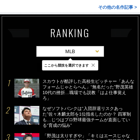
その他の名作記事 >
RANKING
MLB
×
ここから競技を選択できます
最新
24時間
週間
スカウトが酷評した高校生ピッチャー「あんな
フォームじゃとらへん」“無名だった”野茂英雄
10代の挫折…職場でも説教「はよ仕事覚え
ろ」
なぜソフトバンクは“入団辞退リスクあっ
た”佐々木麟太郎を1位指名したのか？ 四軍制
も…じつはプロ野球最強チームが直面してい
る“育成の悩み”
「野茂は太りすぎや」「キミはエースじゃな