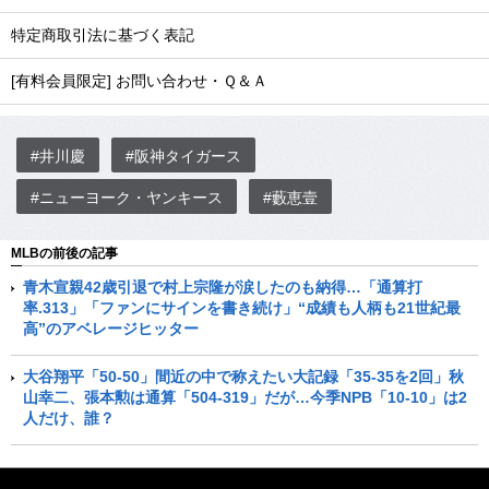
特定商取引法に基づく表記
[有料会員限定] お問い合わせ・Ｑ＆Ａ
#井川慶
#阪神タイガース
#ニューヨーク・ヤンキース
#藪恵壹
MLBの前後の記事
青木宣親42歳引退で村上宗隆が涙したのも納得…「通算打
率.313」「ファンにサインを書き続け」“成績も人柄も21世紀最
高”のアベレージヒッター
大谷翔平「50-50」間近の中で称えたい大記録「35-35を2回」秋
山幸二、張本勲は通算「504-319」だが…今季NPB「10-10」は2
人だけ、誰？