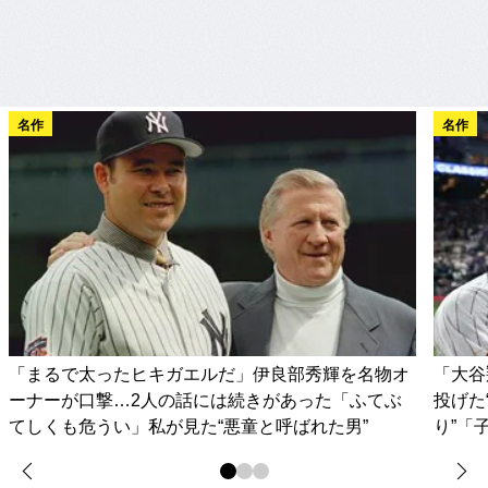
名作
名作
「まるで太ったヒキガエルだ」伊良部秀輝を名物オ
「大谷
ーナーが口撃…2人の話には続きがあった「ふてぶ
投げた
てしくも危うい」私が見た“悪童と呼ばれた男”
り”「