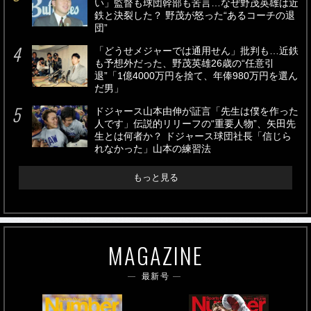
い」監督も球団幹部も苦言…なぜ野茂英雄は近
鉄と決裂した？ 野茂が怒った“あるコーチの退
団”
「どうせメジャーでは通用せん」批判も…近鉄
も予想外だった、野茂英雄26歳の“任意引
退”「1億4000万円を捨て、年俸980万円を選ん
だ男」
ドジャース山本由伸が証言「先生は僕を作った
人です」伝説的リリーフの“重要人物”、矢田先
生とは何者か？ ドジャース球団社長「信じら
れなかった」山本の練習法
もっと見る
MAGAZINE
最新号