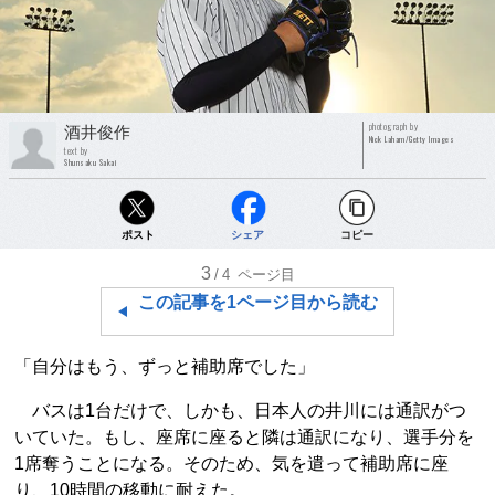
photograph by
酒井俊作
Nick Laham/Getty Images
text by
Shunsaku Sakai
ポスト
シェア
コピー
3
/4
ページ目
この記事を1ページ目から読む
「自分はもう、ずっと補助席でした」
バスは1台だけで、しかも、日本人の井川には通訳がつ
いていた。もし、座席に座ると隣は通訳になり、選手分を
1席奪うことになる。そのため、気を遣って補助席に座
り、10時間の移動に耐えた。