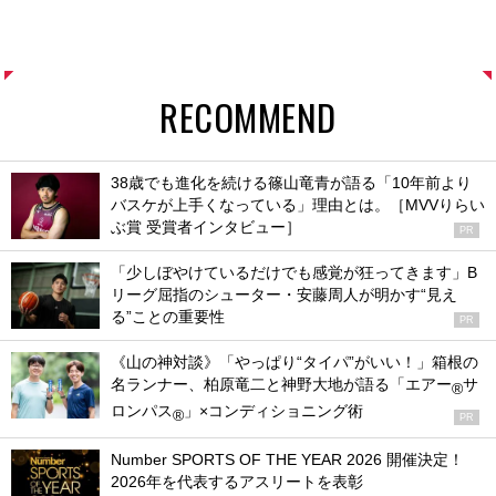
RECOMMEND
38歳でも進化を続ける篠山竜青が語る「10年前より
バスケが上手くなっている」理由とは。［MVVりらい
ぶ賞 受賞者インタビュー］
PR
「少しぼやけているだけでも感覚が狂ってきます」B
リーグ屈指のシューター・安藤周人が明かす“見え
る”ことの重要性
PR
《山の神対談》「やっぱり“タイパ”がいい！」箱根の
名ランナー、柏原竜二と神野大地が語る「エアー
サ
®
ロンパス
」×コンディショニング術
®
PR
Number SPORTS OF THE YEAR 2026 開催決定！
2026年を代表するアスリートを表彰