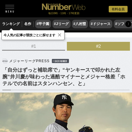
有料会員
毎日6時・11時・17時更新
ランキング
名作
#甲子園
#Jリーグ
#八村塁
#ドジャース
#ソフトバ
〉
×
今人気の記事が競技ごとに探せます
野球
MLB
#1
#2
メジャーリーグPRESS
BACK NUMBER
「自分はずっと補助席で」“ヤンキースで叩かれた左
腕”井川慶が味わった過酷マイナーとメジャー格差「ホ
テルでの名前はスタンハンセン、と」