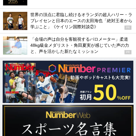
世界の頂点に君臨し続けるオランダの超人ハリー・ラ
ブレイセンと日本のエースの太田海也「絶対王者から
学ぶこと」《ケイリン国際対談②》
PR
「会場の声は自分を客観視するバロメーター」柔道
48kg級金メダリスト・角田夏実が感じていた声の力
と、声を活かした新たなミッション
PR