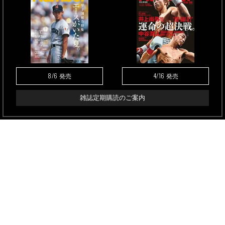
8/6
4/16
発売
発売
雑誌定期購読のご案内