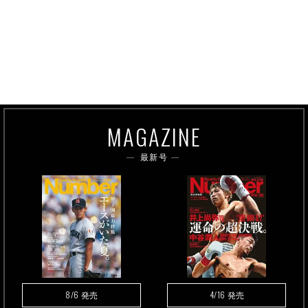
MAGAZINE
最新号
8/6
4/16
発売
発売