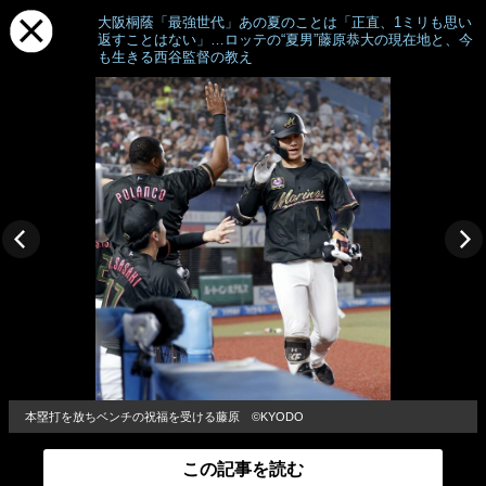
大阪桐蔭「最強世代」あの夏のことは「正直、1ミリも思い
返すことはない」…ロッテの“夏男”藤原恭大の現在地と、今
も生きる西谷監督の教え
本塁打を放ちベンチの祝福を受ける藤原 ©︎KYODO
この記事を読む