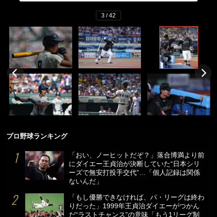
3 / 42
プロ野球ランキング
「おい、ノーヒットだぞ？」落合博満より前
にダイエー王貞治が決断していた“日本シリ
ーズで無安打投手交代”…「個人記録は関係
ないんだ」
「もし優勝できなければ、パ・リーグは終わ
りだった」1999年王貞治ダイエーがつかん
だ“ラストチャンス”の意味「もう1リーグ制