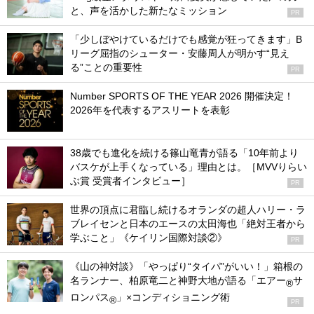
と、声を活かした新たなミッション
PR
「少しぼやけているだけでも感覚が狂ってきます」B
リーグ屈指のシューター・安藤周人が明かす“見え
る”ことの重要性
PR
Number SPORTS OF THE YEAR 2026 開催決定！
2026年を代表するアスリートを表彰
38歳でも進化を続ける篠山竜青が語る「10年前より
バスケが上手くなっている」理由とは。［MVVりらい
ぶ賞 受賞者インタビュー］
PR
世界の頂点に君臨し続けるオランダの超人ハリー・ラ
ブレイセンと日本のエースの太田海也「絶対王者から
学ぶこと」《ケイリン国際対談②》
PR
《山の神対談》「やっぱり“タイパ”がいい！」箱根の
名ランナー、柏原竜二と神野大地が語る「エアー
サ
®
ロンパス
」×コンディショニング術
®
PR