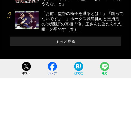
やろな、と」
「お前、監督の椅子を蹴るとは！」「蹴って
ないですよ！」ホークス城島健司と王貞治
の“大騒動”の真相「俺、王さんに当たられた
唯一の男です（笑）」
もっと見る
ポスト
シェア
はてな
送る