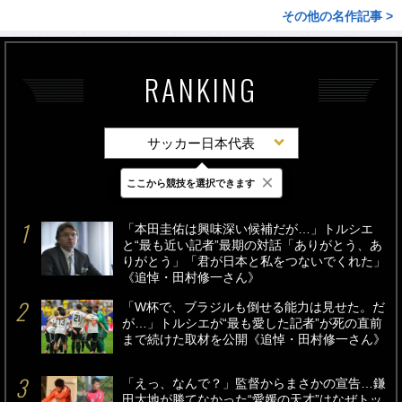
その他の名作記事 >
RANKING
サッカー日本代表
×
ここから競技を選択できます
最新
24時間
週間
「本田圭佑は興味深い候補だが…」トルシエ
と“最も近い記者”最期の対話「ありがとう、あ
りがとう」「君が日本と私をつないでくれた」
《追悼・田村修一さん》
「W杯で、ブラジルも倒せる能力は見せた。だ
が…」トルシエが“最も愛した記者”が死の直前
まで続けた取材を公開《追悼・田村修一さん》
「えっ、なんで？」監督からまさかの宣告…鎌
田大地が勝てなかった“愛媛の天才”はなぜトッ