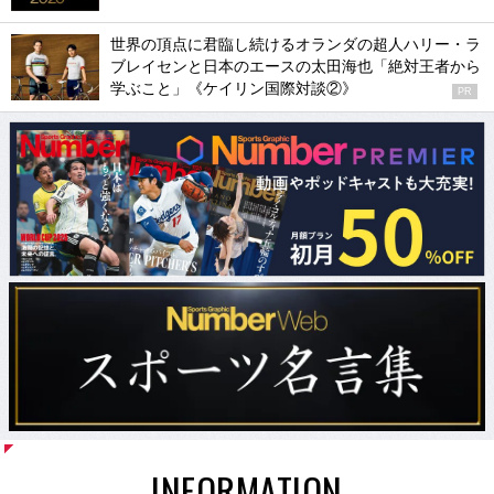
世界の頂点に君臨し続けるオランダの超人ハリー・ラ
ブレイセンと日本のエースの太田海也「絶対王者から
学ぶこと」《ケイリン国際対談②》
PR
INFORMATION