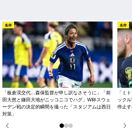
名作
名作
「板倉滉交代…森保監督が申し訳なさそうに」「前
「ミト
田大然と鎌田大地がニッコニコでハグ」W杯スウェ
ックル
ーデン戦の決定的瞬間を撮った「スタジアムは西日
停止す
対策」