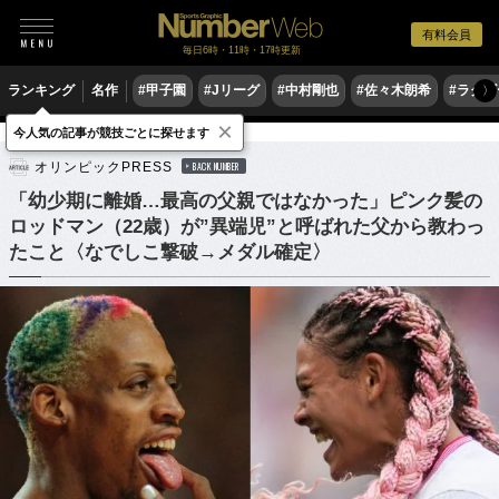
有料会員
毎日6時・11時・17時更新
ランキング
名作
#甲子園
#Jリーグ
#中村剛也
#佐々木朗希
#ラグ
〉
×
今人気の記事が競技ごとに探せます
サッカー
サッカー日本代表
NBA
オリンピックPRESS
BACK NUMBER
「幼少期に離婚…最高の父親ではなかった」ピンク髪の
ロッドマン（22歳）が”異端児”と呼ばれた父から教わっ
たこと〈なでしこ撃破→メダル確定〉