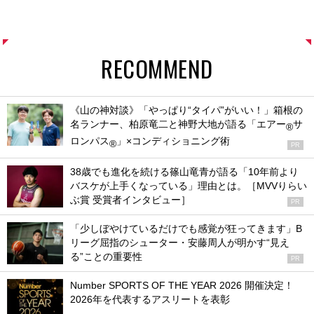
RECOMMEND
《山の神対談》「やっぱり“タイパ”がいい！」箱根の
名ランナー、柏原竜二と神野大地が語る「エアー
サ
®
ロンパス
」×コンディショニング術
®
PR
38歳でも進化を続ける篠山竜青が語る「10年前より
バスケが上手くなっている」理由とは。［MVVりらい
ぶ賞 受賞者インタビュー］
PR
「少しぼやけているだけでも感覚が狂ってきます」B
リーグ屈指のシューター・安藤周人が明かす“見え
る”ことの重要性
PR
Number SPORTS OF THE YEAR 2026 開催決定！
2026年を代表するアスリートを表彰