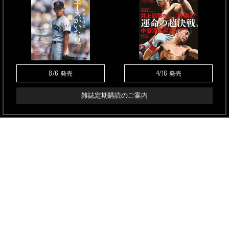
8/6
4/16
発売
発売
雑誌定期購読のご案内