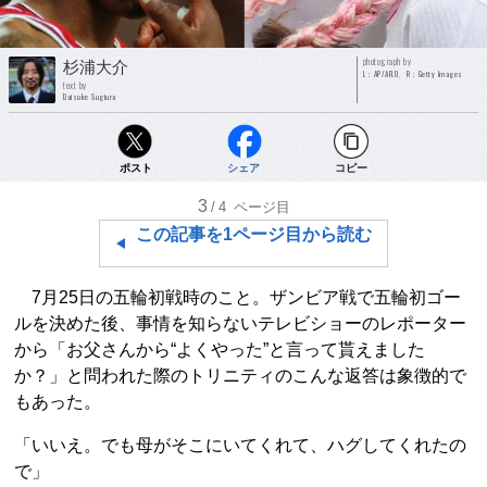
photograph by
杉浦大介
L：AP/AFLO、R：Getty Images
text by
Daisuke Sugiura
ポスト
シェア
コピー
3
/4
ページ目
この記事を1ページ目から読む
7月25日の五輪初戦時のこと。ザンビア戦で五輪初ゴー
ルを決めた後、事情を知らないテレビショーのレポーター
から「お父さんから“よくやった”と言って貰えました
か？」と問われた際のトリニティのこんな返答は象徴的で
もあった。
「いいえ。でも母がそこにいてくれて、ハグしてくれたの
で」