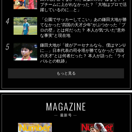
プチームに上がれなかった？「大地はプロで活
躍しているのに…と」
「公園でサッカーしてこい」あの鎌田大地が勝
てなかった“四国の天才少年”がぶつかった「プ
ロの壁」とは何だった？ 本人が気づいた“意外
な事実”と現在地
鎌田大地が「彼がアーセナルなら、僕はマンU
に…」日本代表の司令塔が勝てなかった“四国
の天才”とは何者だった？ 本人が語った「ライ
バルとの軌跡」
もっと見る
MAGAZINE
最新号