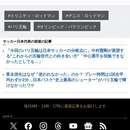
#トリニティ・ロッドマン
#デニス・ロッドマン
#パリ五輪
#オリンピック・パラリンピック
サッカー日本代表の前後の記事
「今回のパリ五輪は日本サッカーの分岐点に」中村憲剛が展望す
る“これからの五輪世代との向き合い方”「中心選手を招集できな
かったとしても…」
富永啓生はなぜ「使われなかった」のか？ プレー時間は1試合平
均わずか2分…日本バスケ“史上最高のシューター”がパリ五輪で輝
けなかったワケ
毎日6時・11時・17時に最新記事をお届けします
FOLLOW US