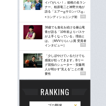
イパ”がいい！」箱根の名ラン
ナー、柏原竜二と神野大地が
語る「エアー
サロンパス
」
®
®
×コンディショニング術
PR
38歳でも進化を続ける篠山竜
青が語る「10年前よりバスケ
が上手くなっている」理由と
は。［MVVりらいぶ賞 受賞者
インタビュー］
PR
「少しぼやけているだけでも
感覚が狂ってきます」Bリー
グ屈指のシューター・安藤周
人が明かす“見える”ことの重
要性
PR
RANKING
プロ野球