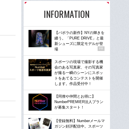
INFORMATION
【バボラの新作】NYの輝きを
纏う。「PURE DRIVE」と最
新シューズに限定モデルが登
場
PR
スポーツの現場で撮影する機
会のある写真家、その写真家
が撮る一瞬のシーンにスポッ
トをあてるコンテストを開催
します。作品受付中！
【同僚や仲間とお得に】
NumberPREMIER法人プラン
が募集スタート！
【登録無料】Numberメールマ
ガジン好評配信中。スポーツ