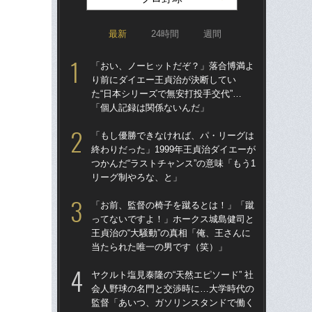
最新
24時間
週間
「おい、ノーヒットだぞ？」落合博満よ
「ア
り前にダイエー王貞治が決断してい
球
た“日本シリーズで無安打投手交代”…
す“
「個人記録は関係ないんだ」
た…
らD
「もし優勝できなければ、パ・リーグは
終わりだった」1999年王貞治ダイエーが
「
つかんだ“ラストチャンス”の意味「もう1
り
リーグ制やろな、と」
た“
「
「お前、監督の椅子を蹴るとは！」「蹴
ってないですよ！」ホークス城島健司と
「
王貞治の“大騒動”の真相「俺、王さんに
終わ
当たられた唯一の男です（笑）」
つか
リ
ヤクルト塩見泰隆の“天然エピソード” 社
会人野球の名門と交渉時に…大学時代の
「
監督「あいつ、ガソリンスタンドで働く
で