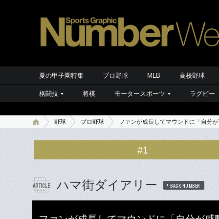
夏の甲子園特集
プロ野球
MLB
高校野球
格闘技
将棋
モータースポーツ
ラグビー
野球
プロ野球
ファンが成長してマウンドに「自分が
#1
ハマ街ダイアリー
BACK NUMBER