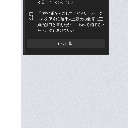
と思っていたんです」
を
は
「僕を4番から外してください」ホーク
ス小久保裕紀“選手人生最大の危機”に王
「
貞治は何と答えたか…「あれで逃げてい
コー
たら、次も逃げていた」
人に
で
もっと見る