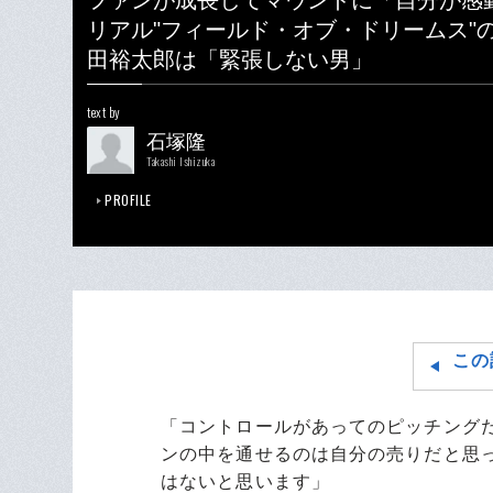
ファンが成長してマウンドに「自分が感
リアル"フィールド・オブ・ドリームス"の
田裕太郎は「緊張しない男」
text by
石塚隆
Takashi Ishizuka
PROFILE
この
「コントロールがあってのピッチング
ンの中を通せるのは自分の売りだと思
はないと思います」