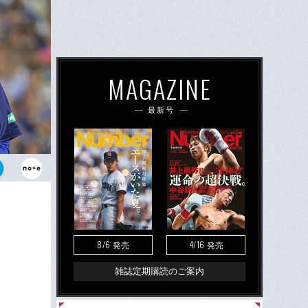
MAGAZINE
最新号
けて先発した
惜しくもその
ンの一発で勝
8/6
4/16
発売
発売
雑誌定期購読のご案内