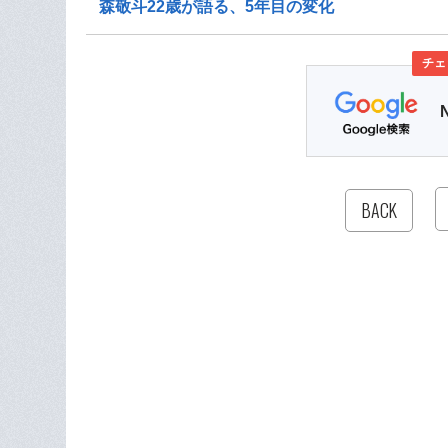
森敬斗22歳が語る、5年目の変化
チェ
BACK