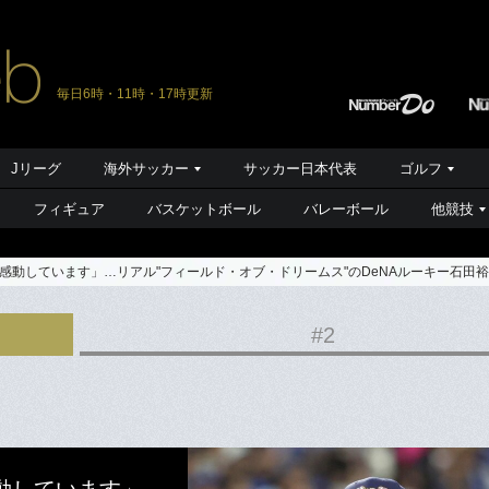
毎日6時・11時・17時更新
Jリーグ
海外サッカー
サッカー日本代表
ゴルフ
フィギュア
バスケットボール
バレーボール
他競技
感動しています」…リアル"フィールド・オブ・ドリームス"のDeNAルーキー石田
#2