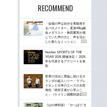
RECOMMEND
「会場の声は自分を客観視す
るバロメーター」柔道48kg級
金メダリスト・角田夏実が感
じていた声の力と、声を活か
した新たなミッション
PR
Number SPORTS OF THE
YEAR 2026 開催決定！ 2026
年を代表するアスリートを表
彰
世界の頂点に君臨し続けるオ
ランダの超人ハリー・ラブレ
イセンと日本のエースの太田
海也「絶対王者から学ぶこ
と」《ケイリン国際対談②》
PR
《山の神対談》「やっぱり“タ