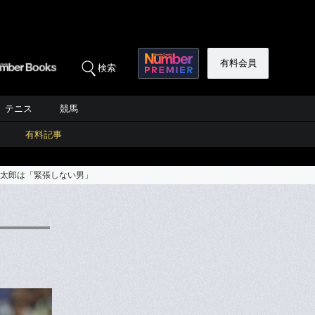
有料会員
検索
テニス
競馬
有料記事
裕太郎は「緊張しない男」