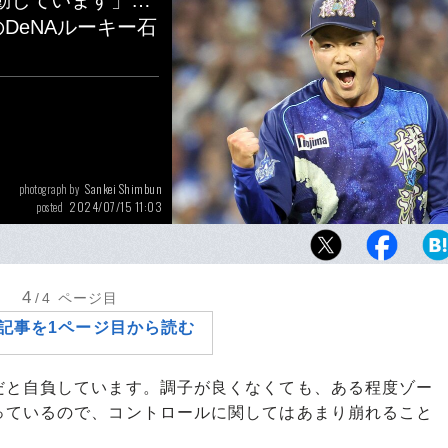
動しています」…
DeNAルーキー石
Sankei Shimbun
photograph by
2024/07/15 11:03
posted
9日の中日戦、球団初のデビュー4戦4勝をか
石田。勝利投手の権利を持って降板したが、
後追いつかれた。チームは延長戦オースティ
4
/4
ページ目
利
記事を1ページ目から読む
だと自負しています。調子が良くなくても、ある程度ゾー
っているので、コントロールに関してはあまり崩れること