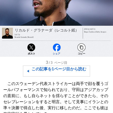
photograph by
リカルド・グラナーダ（レコルト紙）
Diogo Cardoso/Getty Images
text by
Ricardo Granada (Record)
ポスト
シェア
コピー
3
/3
ページ目
この記事を1ページ目から読む
このスウェーデン代表ストライカーは両手で顔を覆うゴ
ールパフォーマンスで知られており、守田はアジアカップ
の直前に、もし自らネットを揺らすことができたら、その
セレブレーションをすると明言。そして見事にイランとの
準々決勝で得点した後、実行に移したのだ。ここでも彼は