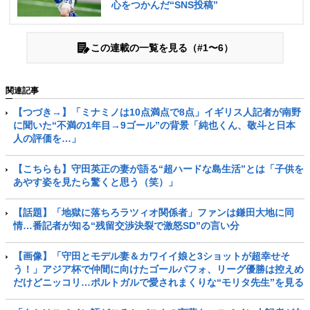
心をつかんだ“SNS投稿”
この連載の一覧を見る（#1〜6）
関連記事
【つづき→】「ミナミノは10点満点で8点」イギリス人記者が南野
に聞いた“不満の1年目→9ゴール”の背景「純也くん、敬斗と日本
人の評価を…」
【こちらも】守田英正の妻が語る“超ハードな島生活”とは「子供を
あやす姿を見たら驚くと思う（笑）」
【話題】「地獄に落ちろラツィオ関係者」ファンは鎌田大地に同
情…番記者が知る“残留交渉決裂で激怒SD”の言い分
【画像】「守田とモデル妻＆カワイイ娘と3ショットが超幸せそ
う！」アジア杯で仲間に向けたゴールパフォ、リーグ優勝は控えめ
だけどニッコリ…ポルトガルで愛されまくりな“モリタ先生”を見る