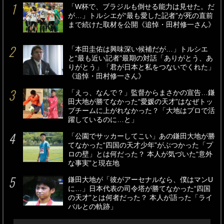
「W杯で、ブラジルも倒せる能力は見せた。だ
が…」トルシエが“最も愛した記者”が死の直前
まで続けた取材を公開《追悼・田村修一さん》
「本田圭佑は興味深い候補だが…」トルシエ
と“最も近い記者”最期の対話「ありがとう、あ
りがとう」「君が日本と私をつないでくれた」
《追悼・田村修一さん》
「えっ、なんで？」監督からまさかの宣告…鎌
田大地が勝てなかった“愛媛の天才”はなぜトッ
プチームに上がれなかった？「大地はプロで活
躍しているのに…と」
「公園でサッカーしてこい」あの鎌田大地が勝
てなかった“四国の天才少年”がぶつかった「プ
ロの壁」とは何だった？ 本人が気づいた“意外
な事実”と現在地
鎌田大地が「彼がアーセナルなら、僕はマンU
に…」日本代表の司令塔が勝てなかった“四国
の天才”とは何者だった？ 本人が語った「ライ
バルとの軌跡」