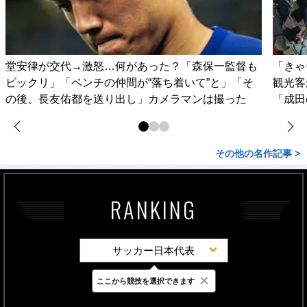
堂安律が交代→激怒…何があった？「森保一監督も
「きゃ
ビックリ」「ベンチの仲間が“落ち着いて”と」「そ
観光客
の後、長友佑都を送り出し」カメラマンは撮った
「成田
その他の名作記事 >
RANKING
サッカー日本代表
×
ここから競技を選択できます
最新
24時間
週間