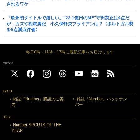
されるワケ
「欧州初タイトルで嬉しい」“22.1億円のMF”守田英正は4点だ
が…カズや相馬勇紀、小久保怜央ブライアンは？〈ポルトガル勢
を5点満点評価〉
毎日6時・11時・17時に最新記事をお届けします
FOLLOW US
MAGAZINE
雑誌『Number』購読のご案
雑誌『Number』バックナン
内
バー
SPECIAL
Number SPORTS OF THE
YEAR