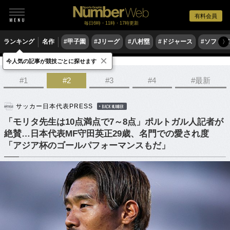
有料会員
毎日6時・11時・17時更新
ランキング
名作
#甲子園
#Jリーグ
#八村塁
#ドジャース
#ソフトバ
〉
×
今人気の記事が競技ごとに探せます
サッカー
サッカー日本代表
#1
#2
#3
#4
#最新
サッカー日本代表PRESS
BACK NUMBER
「モリタ先生は10点満点で7～8点」ポルトガル人記者が
絶賛…日本代表MF守田英正29歳、名門での愛され度
「アジア杯のゴールパフォーマンスもだ」