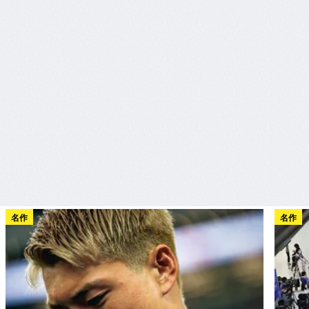
名作
名作