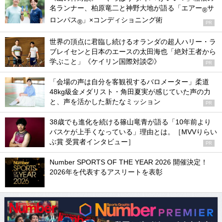
名ランナー、柏原竜二と神野大地が語る「エアー
サ
®
ロンパス
」×コンディショニング術
®
PR
世界の頂点に君臨し続けるオランダの超人ハリー・ラ
ブレイセンと日本のエースの太田海也「絶対王者から
学ぶこと」《ケイリン国際対談②》
PR
「会場の声は自分を客観視するバロメーター」柔道
48kg級金メダリスト・角田夏実が感じていた声の力
と、声を活かした新たなミッション
PR
38歳でも進化を続ける篠山竜青が語る「10年前より
バスケが上手くなっている」理由とは。［MVVりらい
ぶ賞 受賞者インタビュー］
PR
Number SPORTS OF THE YEAR 2026 開催決定！
2026年を代表するアスリートを表彰