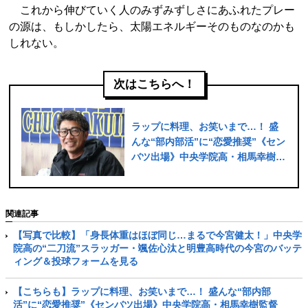
これから伸びていく人のみずみずしさにあふれたプレー
の源は、もしかしたら、太陽エネルギーそのものなのかも
しれない。
次はこちらへ！
ラップに料理、お笑いまで…！ 盛
んな“部内部活”に“恋愛推奨”《セン
バツ出場》中央学院高・相馬幸樹監
督（45）が目指す「令和の高校野
球」
関連記事
【写真で比較】「身長体重はほぼ同じ…まるで今宮健太！」中央学
院高の“二刀流”スラッガー・颯佐心汰と明豊高時代の今宮のバッテ
ィング＆投球フォームを見る
【こちらも】ラップに料理、お笑いまで…！ 盛んな“部内部
活”に“恋愛推奨”《センバツ出場》中央学院高・相馬幸樹監督