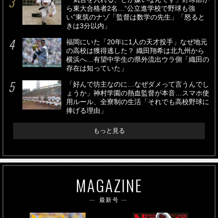
ら東大合格者2名…“公立進学校で野球も強
い”東筑のナゾ「監督は数学の先生」「怒ると
きは3分以内」
福岡にいた「20年に1人の天才投手」なぜ地元
の高校は獲得逃した？ 織田翔希は北九州から
横浜へ…有望中学生の県外流出ウラ側「織田の
存在は知っていた」
「好んで坊主なのに…なぜダメって言うんでし
ょうか」神村学園の熱血監督が本音…スマホ使
用ルール、全寮制の生活「それでも高校野球に
捧げる理由」
もっと見る
MAGAZINE
最新号