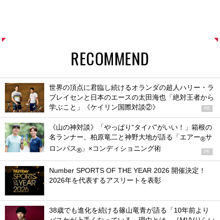
RECOMMEND
世界の頂点に君臨し続けるオランダの超人ハリー・ラ
ブレイセンと日本のエースの太田海也「絶対王者から
学ぶこと」《ケイリン国際対談②》
PR
《山の神対談》「やっぱり“タイパ”がいい！」箱根の
名ランナー、柏原竜二と神野大地が語る「エアー
サ
®
ロンパス
」×コンディショニング術
®
PR
Number SPORTS OF THE YEAR 2026 開催決定！
2026年を代表するアスリートを表彰
38歳でも進化を続ける篠山竜青が語る「10年前より