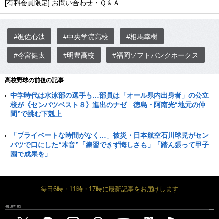
[有料会員限定] お問い合わせ・Ｑ＆Ａ
#颯佐心汰
#中央学院高校
#相馬幸樹
#今宮健太
#明豊高校
#福岡ソフトバンクホークス
高校野球の前後の記事
中学時代は水泳部の選手も…部員は「オール県内出身者」の公立
校が《センバツベスト８》進出のナゼ 徳島・阿南光“地元の仲
間”で挑む下剋上
「プライベートな時間がなく…」被災・日本航空石川球児がセン
バツで口にした“本音”「練習できず悔しさも」「踏ん張って甲子
園で成果を」
毎日6時・11時・17時に最新記事をお届けします
FOLLOW US