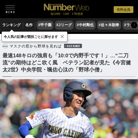
有料会員
毎日6時・11時・17時更新
ランキング
名作
#甲子園
#Jリーグ
#中村剛也
#佐々木朗希
#ラグ
〉
×
今人気の記事が競技ごとに探せます
野球
高校野球
マスクの窓から野球を見れば
BACK NUMBER
最速148キロの強肩も「10:0で内野手です！」…“二刀
流”の期待はどこ吹く風 ベテラン記者が見た《今宮健
太2世》中央学院・颯佐心汰の「野球小僧」