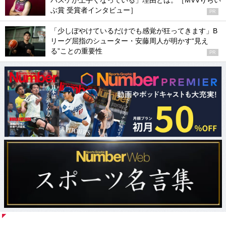
バスケが上手くなっている」理由とは。［MVVりらい
ぶ賞 受賞者インタビュー］
PR
「少しぼやけているだけでも感覚が狂ってきます」B
リーグ屈指のシューター・安藤周人が明かす“見え
る”ことの重要性
PR