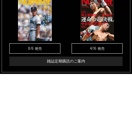
8/6
4/16
発売
発売
雑誌定期購読のご案内