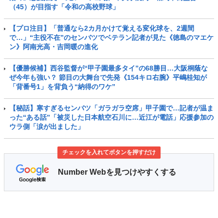
（45）が目指す「令和の高校野球」
【プロ注目】「普通なら2カ月かけて覚える変化球を、2週間
で…」“主役不在”のセンバツでベテラン記者が見た《徳島のマエケ
ン》阿南光高・吉岡暖の進化
【優勝候補】西谷監督が“甲子園最多タイ”の68勝目…大阪桐蔭な
ぜ今年も強い？ 節目の大舞台で先発《154キロ右腕》平嶋桂知が
「背番号1」を背負う“納得のワケ”
【秘話】寒すぎるセンバツ「ガラガラ空席」甲子園で…記者が温ま
った“ある話”「被災した日本航空石川に…近江が電話」応援参加の
ウラ側「涙が出ました」
チェックを入れてボタンを押すだけ
Number Webを見つけやすくする