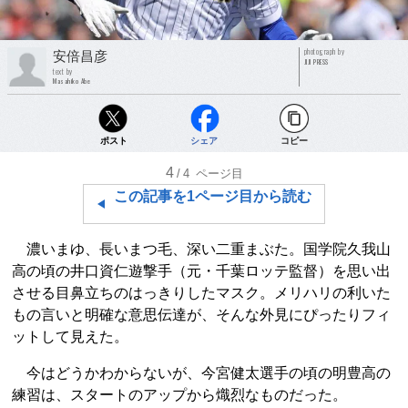
photograph by
安倍昌彦
JIJI PRESS
text by
Masahiko Abe
ポスト
シェア
コピー
4
/4
ページ目
この記事を1ページ目から読む
濃いまゆ、長いまつ毛、深い二重まぶた。国学院久我山
高の頃の井口資仁遊撃手（元・千葉ロッテ監督）を思い出
させる目鼻立ちのはっきりしたマスク。メリハリの利いた
もの言いと明確な意思伝達が、そんな外見にぴったりフィ
ットして見えた。
今はどうかわからないが、今宮健太選手の頃の明豊高の
練習は、スタートのアップから熾烈なものだった。