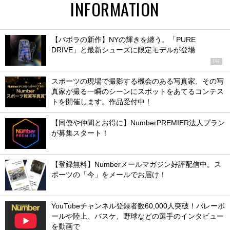
INFORMATION
【バボラの新作】NYの輝きを纏う。「PURE
DRIVE」と最新シューズに限定モデルが登場
PR
スポーツの現場で撮影する機会のある写真家、その写
真家が撮る一瞬のシーンにスポットをあてるコンテス
トを開催します。作品受付中！
【同僚や仲間とお得に】NumberPREMIER法人プラン
が募集スタート！
【登録無料】Numberメールマガジン好評配信中。ス
ポーツの「今」をメールでお届け！
YouTubeチャンネル登録者数60,000人突破！バレーボ
ールや陸上、バスケ、野球などの選手のインタビュー
を動画で