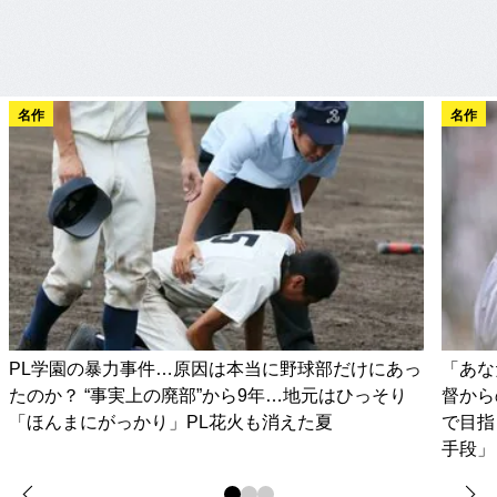
名作
名作
PL学園の暴力事件…原因は本当に野球部だけにあっ
「あな
たのか？ “事実上の廃部”から9年…地元はひっそり
督から
「ほんまにがっかり」PL花火も消えた夏
で目指
手段」