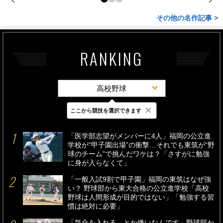
その他の名作記事 >
RANKING
高校野球
×
ここから競技を選択できます
最新
24時間
週間
「医学部志望がメンバーに4人」福岡の公立進
学校が“甲子園出場”の衝撃…それでも東筑が“野
球のチーム”で挑んだワケは？「さすがに勉強
に身が入らなくて」
「一般入試9割で甲子園」福岡の東筑はなぜ強
い？ 野球部から東大合格の公立進学校「高校
野球は人間形成が目的ではない」「勉強する習
慣は絶対に必要」
「気合を入れる、とか嫌いなんです」野球部か