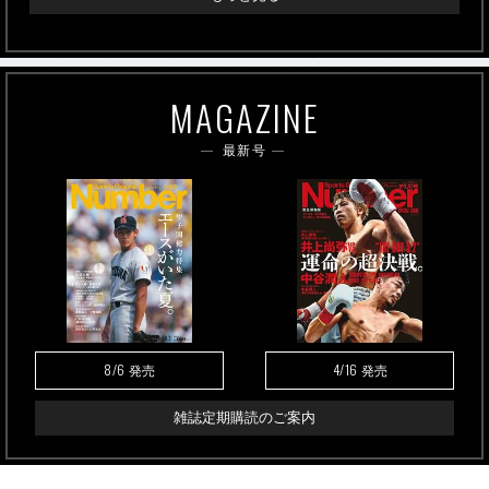
MAGAZINE
最新号
8/6
4/16
発売
発売
雑誌定期購読のご案内