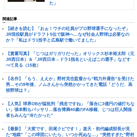
た」
関連記事
【続きを読む】「おぉ！ウチの社員がプロ野球選手になったぞ」
JR現役駅員がドラフト5位で阪神へ…なぜ社会人野球は必要なの
か？「私はドラ1投手と広島駅で働いてました」
【貴重写真】「じつはガリガリだった」オリックス杉本裕太郎（元
JR西日本）＆「JR西日本→ドラ1指名といえばこの選手」などす
べて見る（15枚）
【名作】「もう、ええか」野村克也監督から“戦力外通告”を受けた
男…その9年後、ノムさんから突然かかってきた電話「どうだ、高
校野球は？」
【人気】球界OBが猛批判「残念ですね」「落合に3億円の値打ちな
い」張本勲もバッサリ…落合博満40歳のFA移籍、じつは巨人関係
者もみんな“冷たかった”
【最新】「大変です、田尾クビです！」楽天・初代編成部長が見
た“地獄”「この球団にいたら、いつか死ぬな…」“突然すぎた”野村