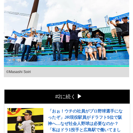
©Masashi Soiri
#2に続く
「おぉ！ウチの社員がプロ野球選手にな
ったぞ」JR現役駅員がドラフト5位で阪
神へ…なぜ社会人野球は必要なのか？
「私はドラ1投手と広島駅で働いてまし