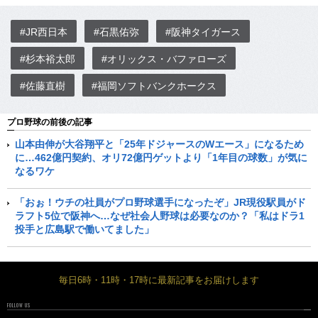
#JR西日本
#石黒佑弥
#阪神タイガース
#杉本裕太郎
#オリックス・バファローズ
#佐藤直樹
#福岡ソフトバンクホークス
プロ野球の前後の記事
山本由伸が大谷翔平と「25年ドジャースのWエース」になるため
に…462億円契約、オリ72億円ゲットより「1年目の球数」が気に
なるワケ
「おぉ！ウチの社員がプロ野球選手になったぞ」JR現役駅員がド
ラフト5位で阪神へ…なぜ社会人野球は必要なのか？「私はドラ1
投手と広島駅で働いてました」
毎日6時・11時・17時に最新記事をお届けします
FOLLOW US