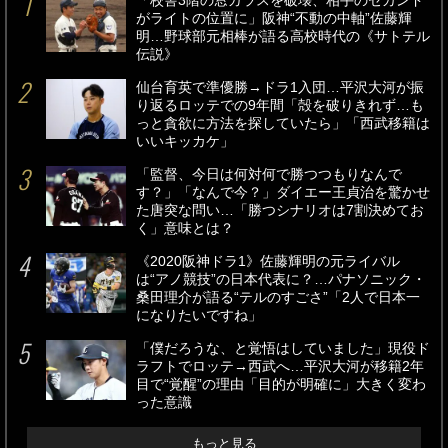
「校舎3階の窓ガラスを破壊、相手のセカンド
がライトの位置に」阪神“不動の中軸”佐藤輝
明…野球部元相棒が語る高校時代の《サトテル
伝説》
仙台育英で準優勝→ドラ1入団…平沢大河が振
り返るロッテでの9年間「殻を破りきれず…も
っと貪欲に方法を探していたら」「西武移籍は
いいキッカケ」
「監督、今日は何対何で勝つつもりなんで
す？」「なんで今？」ダイエー王貞治を驚かせ
た唐突な問い…「勝つシナリオは7割決めてお
く」意味とは？
《2020阪神ドラ1》佐藤輝明の元ライバル
は“アノ競技”の日本代表に？…パナソニック・
桑田理介が語る“テルのすごさ”「2人で日本一
になりたいですね」
「僕だろうな、と覚悟はしていました」現役ド
ラフトでロッテ→西武へ…平沢大河が移籍2年
目で“覚醒”の理由「目的が明確に」大きく変わ
った意識
もっと見る