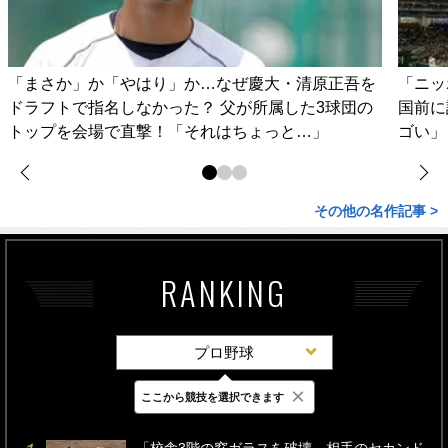
「まさか」か「やはり」か…なぜ慶大・清原正吾を
「ニッ
ドラフトで指名しなかった？ 父が所属した3球団の
国前に
トップを会場で直撃！「それはちょっと…」
ゴい」
その他の名作記事 >
RANKING
プロ野球
×
ここから競技を選択できます
最新
24時間
週間