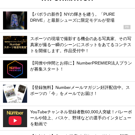
【バボラの新作】NYの輝きを纏う。「PURE
DRIVE」と最新シューズに限定モデルが登場
PR
スポーツの現場で撮影する機会のある写真家、その写
真家が撮る一瞬のシーンにスポットをあてるコンテス
トを開催します。作品受付中！
【同僚や仲間とお得に】NumberPREMIER法人プラン
が募集スタート！
【登録無料】Numberメールマガジン好評配信中。ス
ポーツの「今」をメールでお届け！
YouTubeチャンネル登録者数60,000人突破！バレーボ
ールや陸上、バスケ、野球などの選手のインタビュー
を動画で