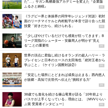
た”…」サガン鳥栖最強アカデミーを変えた『企業版
ふるさと納税』
PR
《ラグビー界と体操界の同学年レジェンド対談》初対
面のリーチマイケルと内村航平が本音で語り合った競
技愛「好きだから、続けられる」
PR
「少しぼやけているだけでも感覚が狂ってきます」B
リーグ屈指のシューター・安藤周人が明かす“見え
る”ことの重要性
PR
世界の頂点に君臨し続けるオランダの超人ハリー・ラ
ブレイセンと日本のエースの太田海也「絶対王者から
学ぶこと」《ケイリン国際対談②》
PR
「安定した場所にとどまれば成長は止まる」西内悠人
が故郷・高知で次世代へ伝えた“挑戦する力”
PR
38歳でも進化を続ける篠山竜青が語る「10年前より
バスケが上手くなっている」理由とは。［MVVりらい
ぶ賞 受賞者インタビュー］
PR