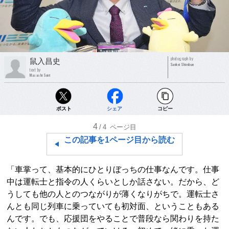
photograph by
鼠入昌史
Sankei Shimbun
text by
Masashi Soiri
ポスト
シェア
コピー
4
/4
ページ目
この記事を1ページ目から読む
「車掌って、基本的にひとりぼっちの仕事なんです。仕事
中は運転士と指令の人くらいとしか話さない。だから、ど
うしても他の人とのつながりが薄くなりがちで。運転士さ
んとも同じ列車に乗っていても初対面、ということもある
んです。でも、応援団をやることで普段なら関わりを持た