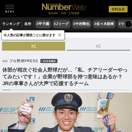
有料会員
毎日6時・11時・17時更新
ランキング
名作
#甲子園
#Jリーグ
#中村剛也
#佐々木朗希
#ラグ
〉
×
今人気の記事が競技ごとに探せます
野球
プロ野球
ドラフト会議
#1
#2
プロ野球PRESS
BACK NUMBER
休部が相次ぐ社会人野球だが…「私、チアリーダーやっ
てみたいです！」企業が野球部を持つ意味はあるか？
JRの車掌さんが大声で応援するチーム