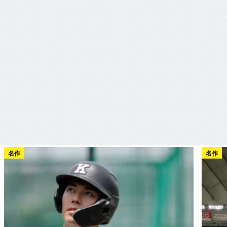
名作
名作