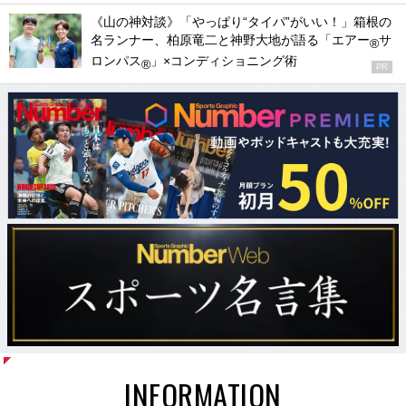
《山の神対談》「やっぱり“タイパ”がいい！」箱根の
名ランナー、柏原竜二と神野大地が語る「エアー
サ
®
ロンパス
」×コンディショニング術
®
PR
INFORMATION