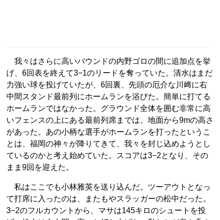
我々はさらに高いバウンドの内野ゴロの間に追加点を挙
げ、6回表を終えて3−1のリードを奪っていた。清水はまだ
力強い球を投げていたが、6回裏、先頭の厄介な川﨑に右
中間スタンド最前列にホームランを浴びた。簡単に打てる
ホームランではなかった。グラウンド全体を囲む非常に高
いフェンスの上にある最前列席までは、地面から9mの高さ
があった。あの小柄な選手がホームランを打ったというこ
とは、福岡の神々が降りてきて、我々を封じ込めようとし
ているのかと考え始めていた。スコアは3−2となり、その
まま9回を迎えた。
私はここでも小林雅英を送り込んだ。ツーアウトとなっ
て打席に入ったのは、またもやスラッガーの松中だった。
3−2のフルカウントから、マサは145キロのシュートを投