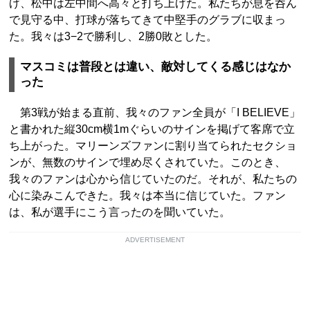
げ、松中は左中間へ高々と打ち上げた。私たちが息を呑ん
で見守る中、打球が落ちてきて中堅手のグラブに収まっ
た。我々は3−2で勝利し、2勝0敗とした。
マスコミは普段とは違い、敵対してくる感じはなか
った
第3戦が始まる直前、我々のファン全員が「I BELIEVE」
と書かれた縦30cm横1mぐらいのサインを掲げて客席で立
ち上がった。マリーンズファンに割り当てられたセクショ
ンが、無数のサインで埋め尽くされていた。このとき、
我々のファンは心から信じていたのだ。それが、私たちの
心に染みこんできた。我々は本当に信じていた。ファン
は、私が選手にこう言ったのを聞いていた。
ADVERTISEMENT