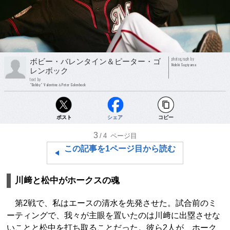
photograph by
ボビー・バレンタイン＆ピーター・ゴ
Hideki Sugiyama
レンボック
text by
"Bobby" Valentine＆Peter Golenbock
ポスト
シェア
コピー
3
/4
ページ目
この記事を1ページ目から読む
川﨑と松中がホークスの魂
第2戦で、私はエースの清水を先発させた。試合前のミ
ーティングで、我々が主眼を置いたのは川﨑に出塁させな
いことと松中を打ち取ることだった。彼ら2人が、ホーク