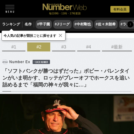
有料会員
毎日6時・11時・17時更新
ランキング
名作
#甲子園
#Jリーグ
#中村剛也
#佐々木朗希
#ラグ
〉
×
今人気の記事が競技ごとに探せます
野球
プロ野球
#1
#2
#3
#4
#最新
Number Ex
BACK NUMBER
「ソフトバンクが勝つはずだった」ボビー・バレンタイ
ンがいま明かす、ロッテがプレーオフでホークスを追い
詰めるまで「福岡の神々が我々に…」