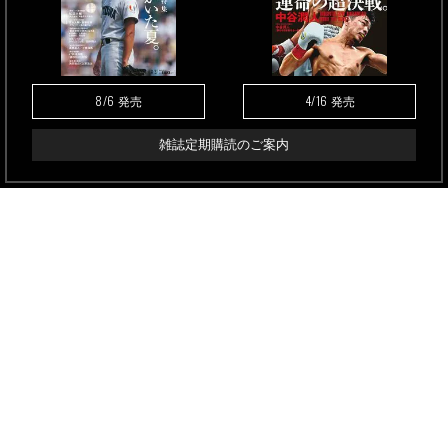
8/6
4/16
発売
発売
雑誌定期購読のご案内