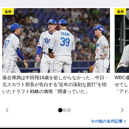
名作
名作
落合博満は中田翔18歳を欲しがらなかった…中日・
WBC
元スカウト部長が告白する“近年の深刻な貧打”を招
せてし
いたドラフト戦略の痛恨「間違っていた」
「アド
その他の名作記事 >