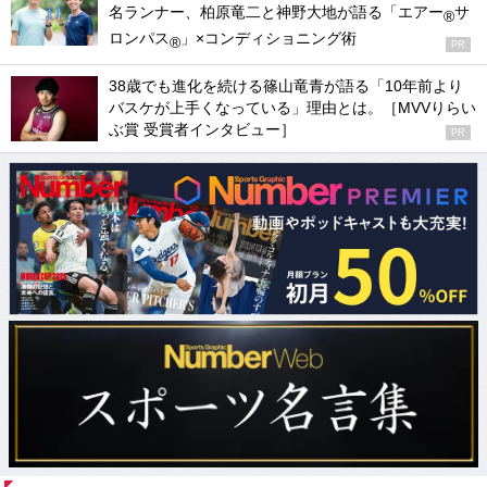
名ランナー、柏原竜二と神野大地が語る「エアー
サ
®
ロンパス
」×コンディショニング術
®
PR
38歳でも進化を続ける篠山竜青が語る「10年前より
バスケが上手くなっている」理由とは。［MVVりらい
ぶ賞 受賞者インタビュー］
PR