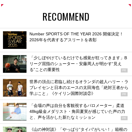
RECOMMEND
Number SPORTS OF THE YEAR 2026 開催決定！
2026年を代表するアスリートを表彰
「少しぼやけているだけでも感覚が狂ってきます」B
リーグ屈指のシューター・安藤周人が明かす“見え
る”ことの重要性
PR
世界の頂点に君臨し続けるオランダの超人ハリー・ラ
ブレイセンと日本のエースの太田海也「絶対王者から
学ぶこと」《ケイリン国際対談②》
PR
「会場の声は自分を客観視するバロメーター」柔道
48kg級金メダリスト・角田夏実が感じていた声の力
と、声を活かした新たなミッション
PR
《山の神対談》「やっぱり“タイパ”がいい！」箱根の