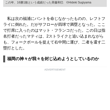
この年、16勝1敗という成績だった斉藤和巳 ©Hideki Sugiyama
私は次の福浦にバントを命じなかったものの、レフトフ
ライに倒れた。だがサフローが四球で満塁となった。ここ
で打席に入ったのはマット・フランコだった。この日は指
名打者だったマティは、2ストライクと追い込まれながら
も、フォークボールを捉えて右中間に運び、二者を還す二
塁打とした。
福岡の神々が我々を封じ込めようとしているのか
ADVERTISEMENT