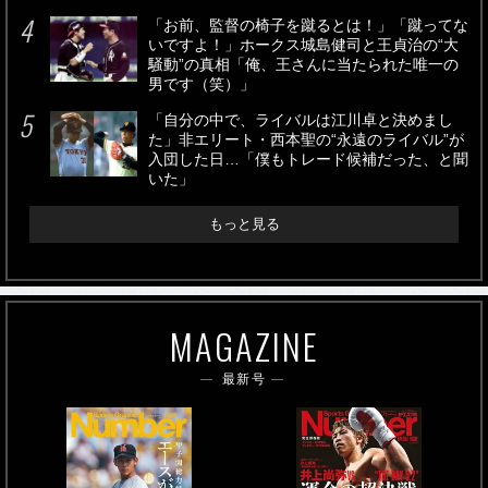
「お前、監督の椅子を蹴るとは！」「蹴ってな
いですよ！」ホークス城島健司と王貞治の“大
騒動”の真相「俺、王さんに当たられた唯一の
男です（笑）」
「自分の中で、ライバルは江川卓と決めまし
た」非エリート・西本聖の“永遠のライバル”が
入団した日…「僕もトレード候補だった、と聞
いた」
もっと見る
MAGAZINE
最新号