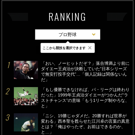
RANKING
プロ野球
×
ここから競技を選択できます
最新
24時間
週間
「おい、ノーヒットだぞ？」落合博満より前に
ダイエー王貞治が決断していた“日本シリーズ
で無安打投手交代”…「個人記録は関係ないん
だ」
「もし優勝できなければ、パ・リーグは終わり
だった」1999年王貞治ダイエーがつかんだ“ラ
ストチャンス”の意味「もう1リーグ制やろな、
と」
「ニシ、19勝じゃダメだ。20勝すれば世界が
変わる」西本聖を甦らせた江川卓の言葉の真意
とは？「俺はやったぞ、お前はできるのか、
と…」