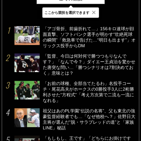
×
ここから競技を選択できます
最新
24時間
週間
「アゴ骨折、前歯折れて…」156キロ速球が顔
面直撃、ソフトバンク選手が明かす“壮絶死球
の瞬間”「救急車で告げた…“明日も出ます”」オ
リックス投手からDM
「監督、今日は何対何で勝つつもりなんで
す？」「なんで今？」ダイエー王貞治を驚かせ
た唐突な問い…「勝つシナリオは7割決めてお
く」意味とは？
「お前の球種、全部当てたるわ」名投手コー
チ・尾花高夫がホークスの0勝投手3人に2桁勝
利させた“方程式”「考え方次第で二流も一流に
なれる」
祖父はあのPL学園“伝説の名将”、父も東北の強
豪監督経験者でも…「なぜ他校へ？」佐野日大
主将が選んだ“脱・サラブレッドの道”と「家族
LINE」秘話
「もしもし、王です」「どちらにお掛けです