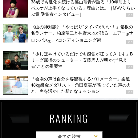
38歳でも進化を続ける篠山竜青が語る「10年前より
バスケが上手くなっている」理由とは。［MVVりらい
ぶ賞 受賞者インタビュー］
PR
《山の神対談》「やっぱり“タイパ”がいい！」箱根の
名ランナー、柏原竜二と神野大地が語る「エアー
サ
®
ロンパス
」×コンディショニング術
®
PR
「少しぼやけているだけでも感覚が狂ってきます」B
リーグ屈指のシューター・安藤周人が明かす“見え
る”ことの重要性
PR
「会場の声は自分を客観視するバロメーター」柔道
48kg級金メダリスト・角田夏実が感じていた声の力
と、声を活かした新たなミッション
PR
RANKING
全ての競技