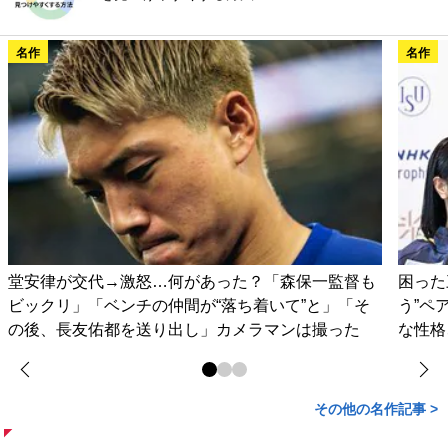
名作
名作
堂安律が交代→激怒…何があった？「森保一監督も
困った
ビックリ」「ベンチの仲間が“落ち着いて”と」「そ
う”ペ
の後、長友佑都を送り出し」カメラマンは撮った
な性格
その他の名作記事 >