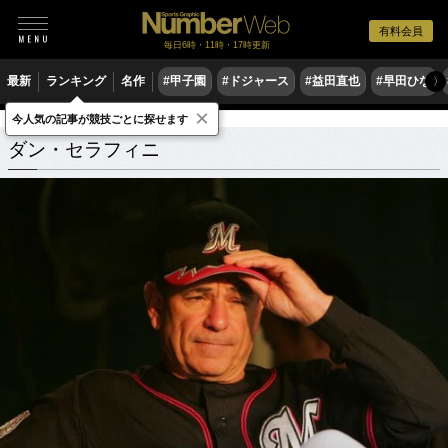
有料会員
毎日6時・11時・17時更新
最新
ランキング
名作
#甲子園
#ドジャース
#益田直也
#早田ひな
〉
×
今人気の記事が競技ごとに探せます
ダン・セラフィニ
関連記事
ダン・セラフィニ