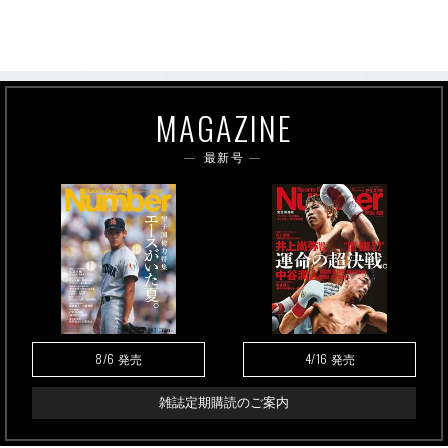
MAGAZINE
最新号
8/6
4/16
発売
発売
雑誌定期購読のご案内