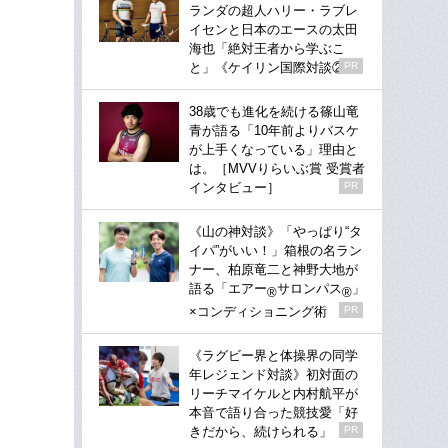
ランダの超人ハリー・ラブレ
イセンと日本のエースの太田
海也「絶対王者から学ぶこ
と」《ケイリン国際対談②》
PR
38歳でも進化を続ける篠山竜
青が語る「10年前よりバスケ
が上手くなっている」理由と
は。［MVVりらいぶ賞 受賞者
インタビュー］
PR
《山の神対談》「やっぱり“タ
イパ”がいい！」箱根の名ラン
ナー、柏原竜二と神野大地が
語る「エアー
サロンパス
」
®
®
×コンディショニング術
PR
《ラグビー界と体操界の同学
年レジェンド対談》初対面の
リーチマイケルと内村航平が
本音で語り合った競技愛「好
きだから、続けられる」
PR