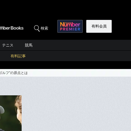
有料会員
検索
テニス
競馬
有料記事
ゴルフ”の原点とは