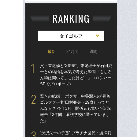
RANKING
女子ゴルフ
最新
24時間
週間
父・東尾修と“3歳差”、東尾理子が石田純
驚き
一との結婚を本気で考えた瞬間「もちろ
ゴル
ん噂は聞いてましたけど…」〈ロンハー
んな
SPでプロポーズ〉
報
た
驚きの結婚！ ボクサー中谷潤人の“異色
ゴルファー妻”田村亜矢（29歳）ってど
“キ
んな人？ 今年3月、関係者も驚いた近況
た？
報告「2年間、看護学校に通っていまし
予備
た」
42
“渋沢栄一の子孫” プラチナ世代・澁澤莉
石