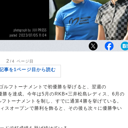
JIJI PRESS
photograph by
2023/07/05 11:04
posted
今季は姉妹で優勝争いを演じるなど話題の中
明愛（左）と千怜（写真は千怜のツアー初優勝時
年）。初の海外メジャーとなる全米女子オー
2
/4
ページ目
が期待される
記事を1ページ目から読む
2ゴルフトーナメントで初優勝を挙げると、翌週の
週連続優勝を達成。今年は5月のRKB×三井松島レディス、6月の
ルフトーナメントを制し、すでに通算4勝を挙げている。
ディスオープンで勝利を飾ると、その後も次々に優勝争い