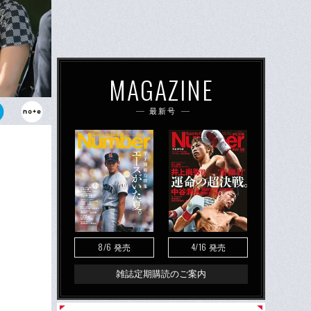
MAGAZINE
最新号
心にいる岩井
／2022
プンでも活躍
8/6
4/16
発売
発売
雑誌定期購読のご案内