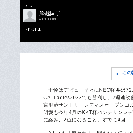
text by
舩越園子
Sonoko Funakoshi
PROFILE
この
千怜はデビュー早々にNEC軽井沢7
CATLadies2022でも勝利し、2
宮里藍サントリーレディスオープンゴ
明愛も今年4月のKKT杯バンテリンレ
に絡み、2位になること、すでに4回。