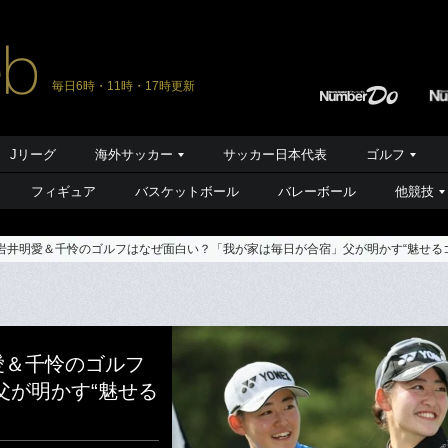
毎日6時・11時・17時更新
Jリーグ
海外サッカー
サッカー日本代表
ゴルフ
フィギュア
バスケットボール
バレーボール
他競技
…岩井明愛＆千怜のゴルフはなぜ面白い？「我が家は毎日が合宿」父が明かす“魅せる
愛＆千怜のゴルフ
父が明かす“魅せる