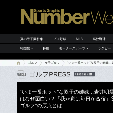
夏の甲子園特集
プロ野球
MLB
高校野球
格闘技
将棋
モータースポーツ
ラグビー
ゴルフ
女子ゴルフ
“いま一番ホット”な双子の姉妹
ゴルフPRESS
BACK NUMBER
“いま一番ホット”な双子の姉妹…岩井明
はなぜ面白い？「我が家は毎日が合宿」
ゴルフ”の原点とは