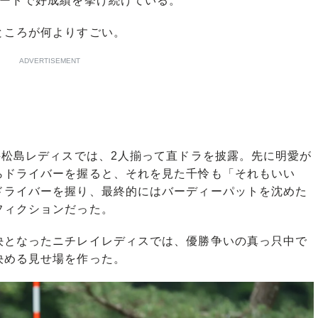
ードで好成績を挙げ続けている。
ころが何よりすごい。
ADVERTISEMENT
井松島レディスでは、2人揃って直ドラを披露。先に明愛が
らドライバーを握ると、それを見た千怜も「それもいい
ドライバーを握り、最終的にはバーディーパットを沈めた
フィクションだった。
となったニチレイレディスでは、優勝争いの真っ只中で
決める見せ場を作った。