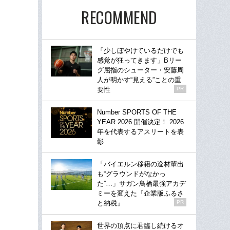
RECOMMEND
「少しぼやけているだけでも
感覚が狂ってきます」Bリー
グ屈指のシューター・安藤周
人が明かす“見える”ことの重
要性
PR
Number SPORTS OF THE
YEAR 2026 開催決定！ 2026
年を代表するアスリートを表
彰
「バイエルン移籍の逸材輩出
も“グラウンドがなかっ
た”…」サガン鳥栖最強アカデ
ミーを変えた『企業版ふるさ
と納税』
PR
世界の頂点に君臨し続けるオ