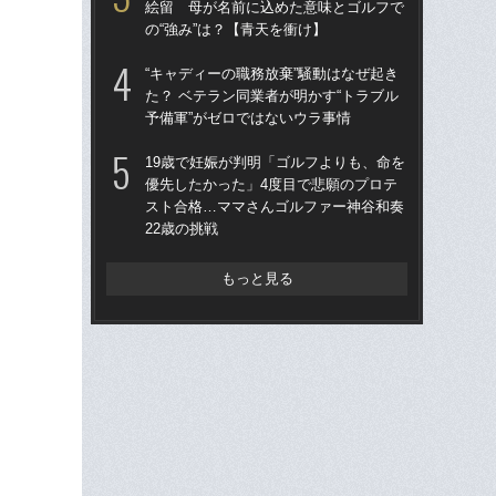
絵留 母が名前に込めた意味とゴルフで
は“
の“強み”は？【青天を衝け】
（
“キャディーの職務放棄”騒動はなぜ起き
シブ
た？ ベテラン同業者が明かす“トラブル
「
予備軍”がゼロではないウラ事情
父・
19歳で妊娠が判明「ゴルフよりも、命を
一
優先したかった」4度目で悲願のプロテ
ん
スト合格…ママさんゴルファー神谷和奏
SP
22歳の挑戦
もっと見る