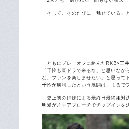
2人とも「磨かれる」間もない猛スピ
そして、そのたびに「魅せている」と
ともにプレーオフに絡んだRKB×三
「千怜も直ドラで来るな」と思いなが
な。ファンを楽しませたい」と思って
千怜が勝利したという展開は、まるで
史上初の姉妹による最終日最終組対決
明愛が片手アプローチでチップインを