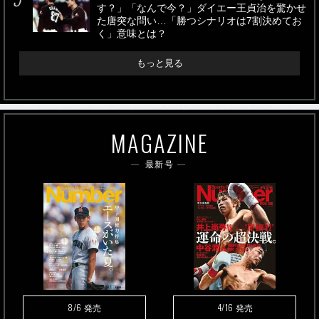
す？」「なんで今？」ダイエー王貞治を驚かせ
た唐突な問い…「勝つシナリオは7割決めてお
く」意味とは？
もっと見る
MAGAZINE
最新号
8/6
4/16
発売
発売