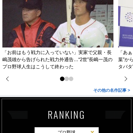
「お前はもう戦力に入っていない」実家で父親・長
「あぁ
嶋茂雄から告げられた戦力外通告…“2世”長嶋一茂の
葉”か
プロ野球人生はこうして終わった
タバタ
その他の名作記事 >
RANKING
プロ野球