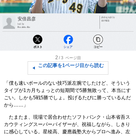
photograph by
安倍昌彦
JIJI PRESS
text by
Masahiko Abe
ポスト
シェア
コピー
2
/3
ページ目
この記事を1ページ目から読む
「僕も速いボールのない技巧派左腕でしたけど、そういう
タイプが1カ月ちょっとの短期間で5勝無敗って、本当にす
ごい。しかも5戦5勝でしょ。投げるたびに勝っているんだ
から……」
たまたま、現場で居合わせたソフトバンク・山本省吾ス
カウティングスーパーバイザーが、祝福しながら、しきり
に感心している。星稜高、慶應義塾大からプロへ進み、左