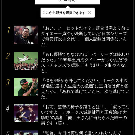
×
ここから競技を選択できます
最新
24時間
週間
「おい、ノーヒットだぞ？」落合博満より前に
ダイエー王貞治が決断していた“日本シリーズ
で無安打投手交代”…「個人記録は関係ないん
だ」
「もし優勝できなければ、パ・リーグは終わり
だった」1999年王貞治ダイエーがつかんだ“ラ
ストチャンス”の意味「もう1リーグ制やろな、
と」
「僕を4番から外してください」ホークス小久
保裕紀“選手人生最大の危機”に王貞治は何と答
えたか…「あれで逃げていたら、次も逃げてい
た」
「お前、監督の椅子を蹴るとは！」「蹴ってな
いですよ！」ホークス城島健司と王貞治の“大
騒動”の真相「俺、王さんに当たられた唯一の
男です（笑）」
「監督、今日は何対何で勝つつもりなんで