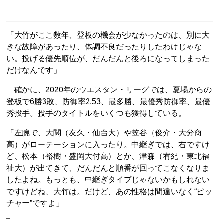
「大竹がここ数年、登板の機会が少なかったのは、別に大
きな故障があったり、体調不良だったりしたわけじゃな
い。投げる優先順位が、だんだんと後ろになってしまった
だけなんです」
確かに、2020年のウエスタン・リーグでは、夏場からの
登板で6勝3敗、防御率2.53、最多勝、最優秀防御率、最優
秀投手。投手のタイトルをいくつも獲得している。
「左腕で、大関（友久・仙台大）や笠谷（俊介・大分商
高）がローテーションに入ったり。中継ぎでは、右ですけ
ど、松本（裕樹・盛岡大付高）とか、津森（宥紀・東北福
祉大）が出てきて、だんだんと順番が回ってこなくなりま
したよね。もっとも、中継ぎタイプじゃないかもしれない
ですけどね、大竹は。だけど、あの性格は間違いなく“ピッ
チャー”ですよ」