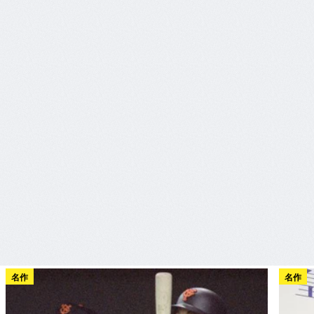
名作
名作