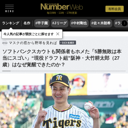
有料会員
毎日6時・11時・17時更新
ランキング
名作
#甲子園
#Jリーグ
#中村剛也
#佐々木朗希
#ラグ
〉
×
今人気の記事が競技ごとに探せます
野球
プロ野球
ドラフト会議
マスクの窓から野球を見れば
BACK NUMBER
ソフトバンクスカウトも関係者もホメた「5勝無敗は本
当にスゴい」“現役ドラフト組”阪神・大竹耕太郎（27
歳）はなぜ覚醒できたのか？