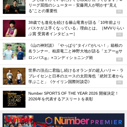
リーグ屈指のシューター・安藤周人が明かす“見え
る”ことの重要性
PR
38歳でも進化を続ける篠山竜青が語る「10年前より
バスケが上手くなっている」理由とは。［MVVりらい
ぶ賞 受賞者インタビュー］
PR
《山の神対談》「やっぱり“タイパ”がいい！」箱根の
名ランナー、柏原竜二と神野大地が語る「エアー
サ
®
ロンパス
」×コンディショニング術
®
PR
世界の頂点に君臨し続けるオランダの超人ハリー・ラ
ブレイセンと日本のエースの太田海也「絶対王者から
学ぶこと」《ケイリン国際対談②》
PR
Number SPORTS OF THE YEAR 2026 開催決定！
2026年を代表するアスリートを表彰