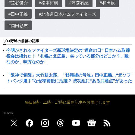
#笠谷俊介
#松本裕樹
#津森宥紀
#和田毅
#田中正義
#北海道日本ハムファイターズ
#岡田彰布
プロ野球の前後の記事
今明かされるファイターズ新球場決定の”運命の日” 日本ハム取締
役会は揺れた！「札幌と北広島、劣っている部分はどこか？」敵
なのか、味方なのか…
「阪神で覚醒」大竹耕太郎、「移籍後の号泣」田中正義…“元ソフ
トバンク選手”なぜ移籍後に活躍？ 成功組に“ある共通点”があった
毎日6時・11時・17時に最新記事をお届けします
FOLLOW US