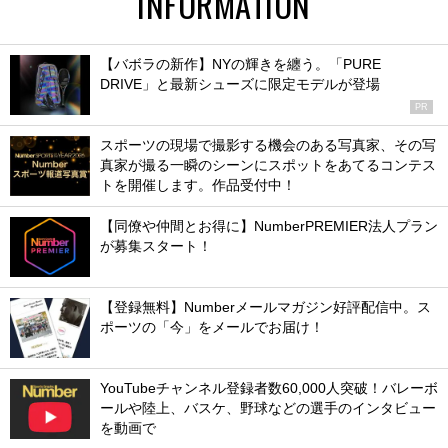
INFORMATION
【バボラの新作】NYの輝きを纏う。「PURE
DRIVE」と最新シューズに限定モデルが登場
PR
スポーツの現場で撮影する機会のある写真家、その写
真家が撮る一瞬のシーンにスポットをあてるコンテス
トを開催します。作品受付中！
【同僚や仲間とお得に】NumberPREMIER法人プラン
が募集スタート！
【登録無料】Numberメールマガジン好評配信中。ス
ポーツの「今」をメールでお届け！
YouTubeチャンネル登録者数60,000人突破！バレーボ
ールや陸上、バスケ、野球などの選手のインタビュー
を動画で