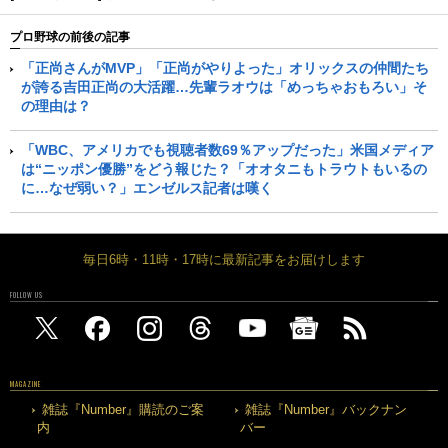
プロ野球の前後の記事
「正尚さんがMVP」「正尚がやりよった」オリックスの仲間たち
が誇る吉田正尚の大活躍…先輩ラオウは「めっちゃおもろい」そ
の理由は？
「WBC、アメリカでも視聴者数69％アップだった」米国メディア
は“ニッポン優勝”をどう報じた？「オオタニもトラウトもいるの
に…なぜ弱い？」エンゼルス記者は嘆く
毎日6時・11時・17時に最新記事をお届けします
FOLLOW US
MAGAZINE
雑誌『Number』購読のご案
雑誌『Number』バックナン
内
バー