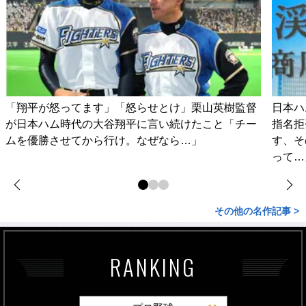
「翔平が怒ってます」「怒らせとけ」栗山英樹監督
日本ハ
が日本ハム時代の大谷翔平に言い続けたこと「チー
指名拒
ムを優勝させてから行け。なぜなら…」
す、そ
って…
その他の名作記事 >
RANKING