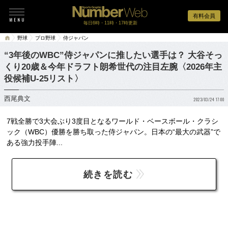
有料会員
毎日6時・11時・17時更新
野球
プロ野球
侍ジャパン
“3年後のWBC”侍ジャパンに推したい選手は？ 大谷そっ
くり20歳＆今年ドラフト朗希世代の注目左腕〈2026年主
役候補U-25リスト〉
西尾典文
2023/03/24 17:00
7戦全勝で3大会ぶり3度目となるワールド・ベースボール・クラシ
ック（WBC）優勝を勝ち取った侍ジャパン。日本の“最大の武器”で
ある強力投手陣...
続きを読む