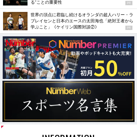
る”ことの重要性
PR
世界の頂点に君臨し続けるオランダの超人ハリー・ラ
ブレイセンと日本のエースの太田海也「絶対王者から
学ぶこと」《ケイリン国際対談②》
PR