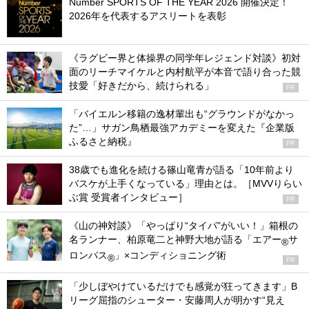
Number SPORTS OF THE YEAR 2026 開催決定！
2026年を代表するアスリートを表彰
《ラグビー界と体操界の同学年レジェンド対談》初対
面のリーチマイケルと内村航平が本音で語り合った競
技愛「好きだから、続けられる」
PR
「バイエルン移籍の逸材輩出も“グラウンドがなかっ
た”…」サガン鳥栖最強アカデミーを変えた『企業版
ふるさと納税』
PR
38歳でも進化を続ける篠山竜青が語る「10年前より
バスケが上手くなっている」理由とは。［MVVりらい
ぶ賞 受賞者インタビュー］
PR
《山の神対談》「やっぱり“タイパ”がいい！」箱根の
名ランナー、柏原竜二と神野大地が語る「エアー
サ
®
ロンパス
」×コンディショニング術
®
PR
「少しぼやけているだけでも感覚が狂ってきます」B
リーグ屈指のシューター・安藤周人が明かす“見え