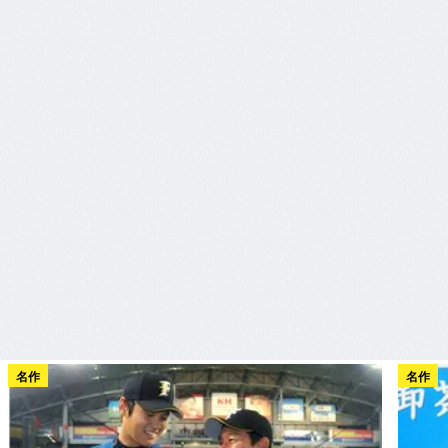
名作
名作