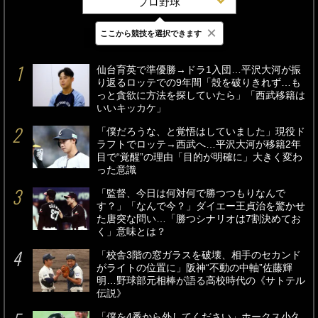
プロ野球
×
ここから競技を選択できます
最新
24時間
週間
仙台育英で準優勝→ドラ1入団…平沢大河が振
り返るロッテでの9年間「殻を破りきれず…も
っと貪欲に方法を探していたら」「西武移籍は
いいキッカケ」
「僕だろうな、と覚悟はしていました」現役ド
ラフトでロッテ→西武へ…平沢大河が移籍2年
目で“覚醒”の理由「目的が明確に」大きく変わ
った意識
「監督、今日は何対何で勝つつもりなんで
す？」「なんで今？」ダイエー王貞治を驚かせ
た唐突な問い…「勝つシナリオは7割決めてお
く」意味とは？
「校舎3階の窓ガラスを破壊、相手のセカンド
がライトの位置に」阪神“不動の中軸”佐藤輝
明…野球部元相棒が語る高校時代の《サトテル
伝説》
「僕を4番から外してください」ホークス小久