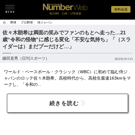
有料会員
毎日6時・11時・17時更新
野球
プロ野球
侍ジャパン
佐々木朗希は満面の笑みでファンのもとへ走った…21
歳“令和の怪物”に感じる変化「不安な気持ち」「（スラ
イダーは）まだプーだけど…」
鎌田直秀（日刊スポーツ）
2023/02/28 11:03
ワールド・ベースボール・クラシック（WBC）に初めて臨む侍ジ
ャパンのロッテ佐々木朗希。高校時代から、高校生最速163kmをマ
ークし、「令和の...
続きを読む