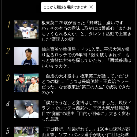
×
ここから競技を選択できます
最新
24時間
週間
板東英二79歳が言った「野球は、嫌いです
わ」その本当の意味…取材には警戒心「またお
ちょくられるんか、と」タレント活動で上書き
した“野球人の顔”
仙台育英で準優勝→ドラ1入団…平沢大河が振
り返るロッテでの9年間「殻を破りきれず…も
っと貪欲に方法を探していたら」「西武移籍は
いいキッカケ」
「自虐の天才投手」板東英二が話していた“ひ
とつの嘘”…「じつは長嶋茂雄・王貞治キラー
だった」なぜ板東は“第二の人生”で成功できた
のか？
「僕だろうな、と覚悟はしていました」現役ド
ラフトでロッテ→西武へ…平沢大河が移籍2年
目で“覚醒”の理由「目的が明確に」大きく変わ
った意識
「アゴ骨折、前歯折れて…」156キロ速球が顔
面直撃、ソフトバンク選手が明かす“壮絶死球