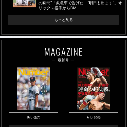
の瞬間”「救急車で告げた…“明日も出ます”」オ
リックス投手からDM
もっと見る
MAGAZINE
最新号
8/6
4/16
発売
発売