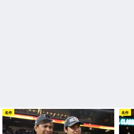
名作
名作