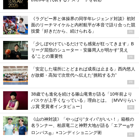
《ラグビー界と体操界の同学年レジェンド対談》初対
面のリーチマイケルと内村航平が本音で語り合った競
技愛「好きだから、続けられる」
PR
「少しぼやけているだけでも感覚が狂ってきます」B
リーグ屈指のシューター・安藤周人が明かす“見え
る”ことの重要性
PR
「安定した場所にとどまれば成長は止まる」西内悠人
が故郷・高知で次世代へ伝えた“挑戦する力”
PR
38歳でも進化を続ける篠山竜青が語る「10年前より
バスケが上手くなっている」理由とは。［MVVりらい
ぶ賞 受賞者インタビュー］
PR
《山の神対談》「やっぱり“タイパ”がいい！」箱根の
名ランナー、柏原竜二と神野大地が語る「エアー
サ
®
ロンパス
」×コンディショニング術
®
PR