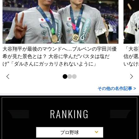
大谷翔平が最後のマウンドへ…ブルペンの宇田川優
「大谷
希が見た景色とは？ 大谷に学んだ“パスタは塩だ
信が選
け”「ダルさんにガッカリされないように」
いなけ
その他の名作記事 >
RANKING
プロ野球