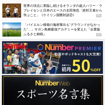
世界の頂点に君臨し続けるオランダの超人ハリー・ラ
ブレイセンと日本のエースの太田海也「絶対王者から
学ぶこと」《ケイリン国際対談②》
PR
「バイエルン移籍の逸材輩出も“グラウンドがなかっ
た”…」サガン鳥栖最強アカデミーを変えた『企業版
ふるさと納税』
PR