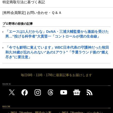
特定商取引法に基づく表記
[有料会員限定] お問い合わせ・Ｑ＆Ａ
プロ野球の前後の記事
「エースは1人だからな」DeNA・三浦大輔監督から激励を受けた
男…“投げる科学者”大貫晋一「コントロールが僕の生命線」
「今でも鮮明に覚えています」WBC日本代表の守護神だった牧田
和久38歳が忘れられない“あの1アウト”「予選ラウンド後の“燃え
尽き”に要注意」
毎日6時・11時・17時に最新記事をお届けします
FOLLOW US
MAGAZINE
雑誌『Number』購読のご案
雑誌『Number』バックナン