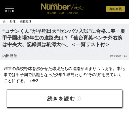
有料会員
毎日6時・11時・17時更新
野球
高校野球
“コナンくん”が早稲田大“センバツ入試”に合格…春・夏
甲子園出場3年生の進路先は？「仙台育英ベンチ外右腕
は中央大、記録員は駒澤大へ」＜一覧リスト付＞
内田勝治
2023/02/16 11:04
昨年の高校野球を沸かせた球児たちの進路が固まりつつある。本記
事では甲子園で話題となった3年生球児たちの“その後”を見ていく
ことにする。（全2...
続きを読む