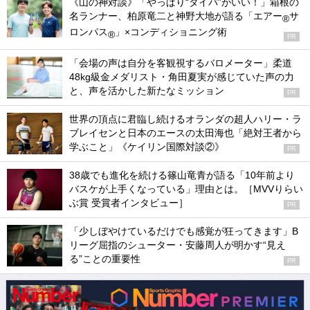
《山の神対談》「やっぱり“タイパ”がいい！」箱根の
名ランナー、柏原竜二と神野大地が語る「エアー
サ
®
ロンパス
」×コンディショニング術
®
PR
「会場の声は自分を客観視するバロメーター」柔道
48kg級金メダリスト・角田夏実が感じていた声の力
と、声を活かした新たなミッション
PR
世界の頂点に君臨し続けるオランダの超人ハリー・ラ
ブレイセンと日本のエースの太田海也「絶対王者から
学ぶこと」《ケイリン国際対談②》
PR
38歳でも進化を続ける篠山竜青が語る「10年前より
バスケが上手くなっている」理由とは。［MVVりらい
ぶ賞 受賞者インタビュー］
PR
「少しぼやけているだけでも感覚が狂ってきます」B
リーグ屈指のシューター・安藤周人が明かす“見え
る”ことの重要性
PR