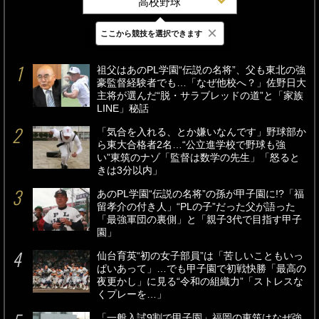
高校野球
×
ここから競技を選択できます
最新
24時間
週間
祖父はあのPL学園“伝説の名将”、父も東北の強
豪監督経験者でも…「なぜ他校へ？」佐野日大
主将が選んだ“脱・サラブレッドの道”と「家族
LINE」秘話
「気合を入れる、とか嫌いなんです」野球部か
ら東大合格者2名…“公立進学校で野球も強
い”東筑のナゾ「監督は数学の先生」「怒ると
きは3分以内」
あのPL学園“伝説の名将”の孫が甲子園に!?「福
留孝介の付き人」“PLの子”だった父が語った
「最強軍団の裏側」と「親子3代で目指す甲子
園」
仙台育英“初の女子部員”は「苦しいこともいっ
ぱいあって」…でも甲子園で初戦快勝「最高の
夜更かし」に見る“令和の組織力”「ストレスな
くプレーを…」
「一般入試9割で甲子園」福岡の東筑はなぜ強