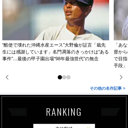
“酷使で壊れた沖縄水産エース”大野倫が証言「栽先
「あな
生には感謝しています」名門凋落のきっかけは“ある
督から
事件”…最後の甲子園出場“98年最強世代”の無念
で目指
手段」
その他の名作記事 >
RANKING