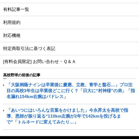
有料記事一覧
利用規約
対応機種
特定商取引法に基づく表記
[有料会員限定] お問い合わせ・Ｑ＆Ａ
高校野球の前後の記事
「大阪桐蔭ナインは卒業後に慶應、立教、青学と盤石…」プロ注
目の高校3年生は卒業後どこに行く？「日大に“村神様”の弟」「指
名漏れ154km右腕はパドレス」
「あいつにはいろんな言葉をかけました」今永昇太を高校で指
導、恩師が振り返る“110km左腕が2年で142kmを投げるま
で”「トルネードに変えてみたり…」