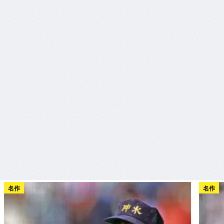
名作
名作