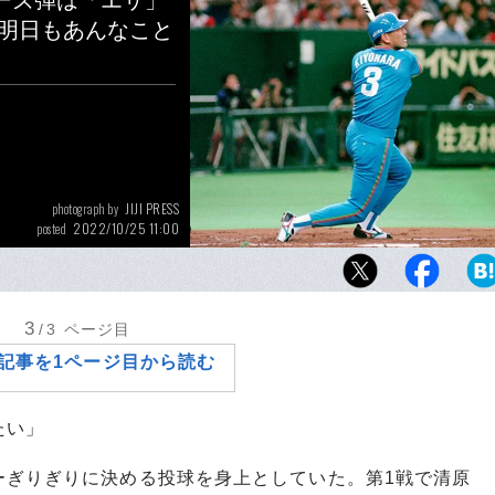
ーズ弾は「エサ」
「明日もあんなこと
JIJI PRESS
photograph by
2022/10/25 11:00
posted
1994年日本シリーズで本塁打を放つ清原和博
3
/3
ページ目
記事を1ページ目から読む
たい」
ぎりぎりに決める投球を身上としていた。第1戦で清原