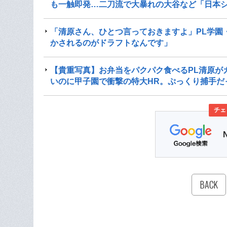
も一触即発…二刀流で大暴れの大谷など「日本シ
「清原さん、ひとつ言っておきますよ」PL学園
かされるのがドラフトなんです」
【貴重写真】お弁当をパクパク食べるPL清原が
いのに甲子園で衝撃の特大HR。ぷっくり捕手だ
チェ
BACK