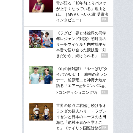
青が語る「10年前よりバスケ
が上手くなっている」理由と
は。［MVVりらいぶ賞 受賞者
インタビュー］
PR
《ラグビー界と体操界の同学
年レジェンド対談》初対面の
リーチマイケルと内村航平が
本音で語り合った競技愛「好
きだから、続けられる」
PR
《山の神対談》「やっぱり“タ
イパ”がいい！」箱根の名ラン
ナー、柏原竜二と神野大地が
語る「エアー
サロンパス
」
®
®
×コンディショニング術
PR
世界の頂点に君臨し続けるオ
ランダの超人ハリー・ラブレ
イセンと日本のエースの太田
海也「絶対王者から学ぶこ
と」《ケイリン国際対談②》
PR