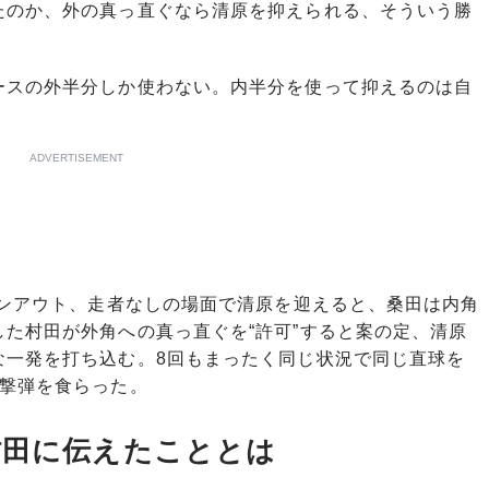
たのか、外の真っ直ぐなら清原を抑えられる、そういう勝
ースの外半分しか使わない。内半分を使って抑えるのは自
ADVERTISEMENT
ワンアウト、走者なしの場面で清原を迎えると、桑田は内角
た村田が外角への真っ直ぐを“許可”すると案の定、清原
な一発を打ち込む。8回もまったく同じ状況で同じ直球を
直撃弾を食らった。
村田に伝えたこととは