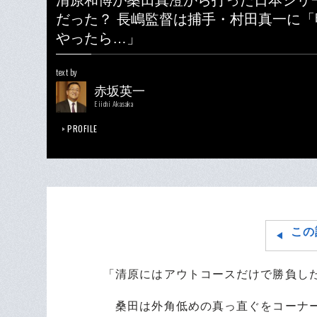
清原和博が桑田真澄から打った日本シリ
だった？ 長嶋監督は捕手・村田真一に
やったら…」
text by
赤坂英一
Eiichi Akasaka
PROFILE
この
「清原にはアウトコースだけで勝負し
桑田は外角低めの真っ直ぐをコーナー