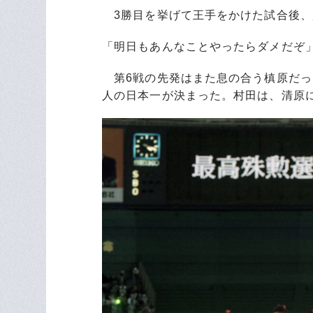
3勝目を挙げて王手をかけた試合後、
「明日もあんなことやったらダメだぞ
第6戦の先発はまた息の合う槙原だっ
人の日本一が決まった。村田は、清原