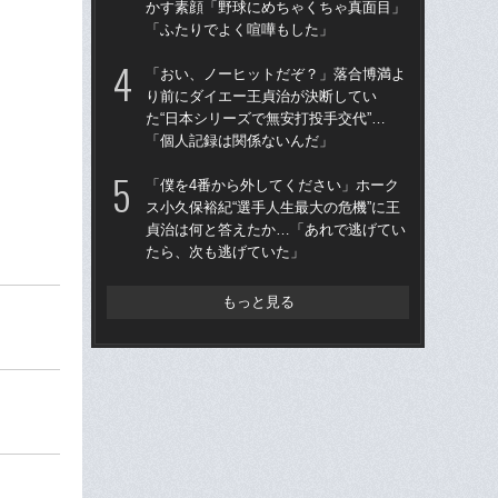
かす素顔「野球にめちゃくちゃ真面目」
河が
「ふたりでよく喧嘩もした」
確
「おい、ノーヒットだぞ？」落合博満よ
「
り前にダイエー王貞治が決断してい
終わ
た“日本シリーズで無安打投手交代”…
つか
「個人記録は関係ないんだ」
リ
「僕を4番から外してください」ホーク
「
ス小久保裕紀“選手人生最大の危機”に王
っ
貞治は何と答えたか…「あれで逃げてい
王貞
たら、次も逃げていた」
当
もっと見る