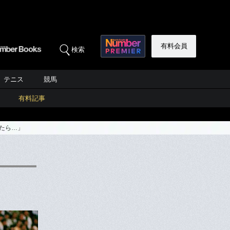
有料会員
検索
テニス
競馬
有料記事
たら…」