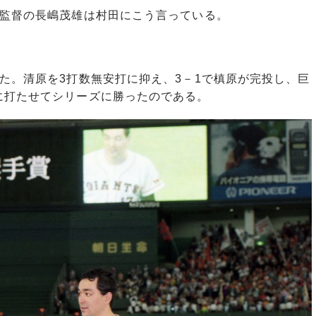
監督の長嶋茂雄は村田にこう言っている。
」
た。清原を3打数無安打に抑え、3－1で槙原が完投し、巨
に打たせてシリーズに勝ったのである。