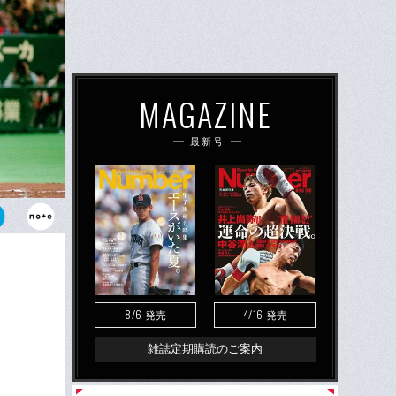
MAGAZINE
最新号
8/6
4/16
発売
発売
雑誌定期購読のご案内