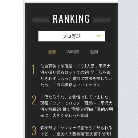
RANKING
プロ野球
最新
24時間
週間
仙台育英で準優勝→ドラ1入団…平沢大
仙
河が振り返るロッテでの9年間「殻を破
河
りきれず…もっと貪欲に方法を探してい
り
たら」「西武移籍はいいキッカケ」
た
「僕だろうな、と覚悟はしていました」
「
現役ドラフトでロッテ→西武へ…平沢大
り
河が移籍2年目で“覚醒”の理由「目的が明
た“
確に」大きく変わった意識
「
森友哉は「ヤンキーで悪そうに見られる
「
けど…」盟友の大阪桐蔭“控え捕手”が明
現