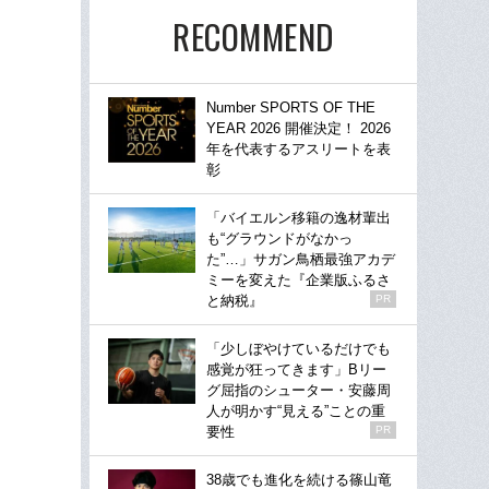
RECOMMEND
Number SPORTS OF THE
YEAR 2026 開催決定！ 2026
年を代表するアスリートを表
彰
「バイエルン移籍の逸材輩出
も“グラウンドがなかっ
た”…」サガン鳥栖最強アカデ
ミーを変えた『企業版ふるさ
と納税』
PR
「少しぼやけているだけでも
感覚が狂ってきます」Bリー
グ屈指のシューター・安藤周
人が明かす“見える”ことの重
要性
PR
38歳でも進化を続ける篠山竜