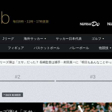
毎日6時・11時・17時更新
Jリーグ
海外サッカー
サッカー日本代表
ゴルフ
フィギュア
バスケットボール
バレーボール
他競技
リーズ弾は「エサ」だった？ 長嶋監督は捕手・村田真一に「明日もあんなことやっ
#2
#3
BACK NUMBER