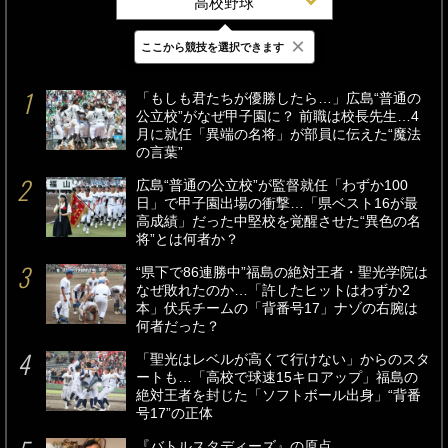
高校野球
×
ここから競技を選択できます
最新
24時間
週間
「もしも君たちが優勝したら…」広島“普通の
公立校”がなぜ甲子園に？ 前職は校長先生…4
月に就任「異端の名将」が部員に伝えた“魔法
の言葉”
広島“普通の公立校”が監督就任「わずか100
日」で甲子園出場の衝撃…「県ベスト16が最
高成績」だった中堅校を覚醒させた“異色の名
将”とは何者か？
“県下で86連勝中”福島の絶対王者・聖光学院は
なぜ敗れたのか…「許したヒットはわずか2
本」伏兵チームの「背番号17」ナゾの右腕は
何者だった？
「聖光はレベルが高くて行けない」からのスタ
ートも…「高校で球速15キロアップ」福島の
絶対王者を封じた「ソフトボール出身」“背番
号17”の正体
『バトルスタディーズ』の原点。