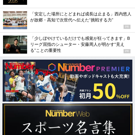
「安定した場所にとどまれば成長は止まる」西内悠人
が故郷・高知で次世代へ伝えた“挑戦する力”
PR
「少しぼやけているだけでも感覚が狂ってきます」B
リーグ屈指のシューター・安藤周人が明かす“見え
る”ことの重要性
PR