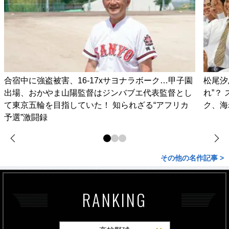
合宿中に強盗被害、16-17xサヨナラボーク…甲子園
松尾汐
出場、おかやま山陽監督はジンバブエ代表監督とし
れ”？
て東京五輪を目指していた！ 知られざる“アフリカ
ク、海
予選”激闘録
その他の名作記事 >
RANKING