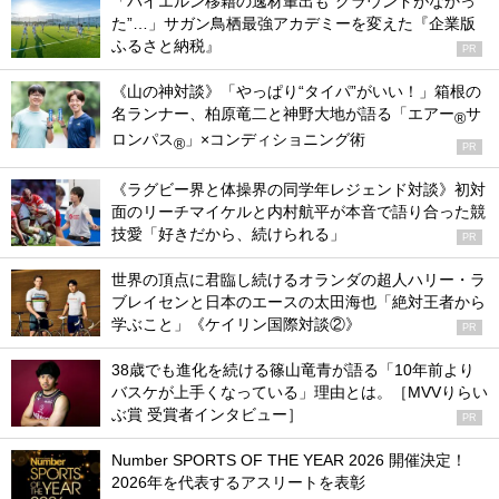
「バイエルン移籍の逸材輩出も“グラウンドがなかっ
た”…」サガン鳥栖最強アカデミーを変えた『企業版
ふるさと納税』
PR
《山の神対談》「やっぱり“タイパ”がいい！」箱根の
名ランナー、柏原竜二と神野大地が語る「エアー
サ
®
ロンパス
」×コンディショニング術
®
PR
《ラグビー界と体操界の同学年レジェンド対談》初対
面のリーチマイケルと内村航平が本音で語り合った競
技愛「好きだから、続けられる」
PR
世界の頂点に君臨し続けるオランダの超人ハリー・ラ
ブレイセンと日本のエースの太田海也「絶対王者から
学ぶこと」《ケイリン国際対談②》
PR
38歳でも進化を続ける篠山竜青が語る「10年前より
バスケが上手くなっている」理由とは。［MVVりらい
ぶ賞 受賞者インタビュー］
PR
Number SPORTS OF THE YEAR 2026 開催決定！
2026年を代表するアスリートを表彰