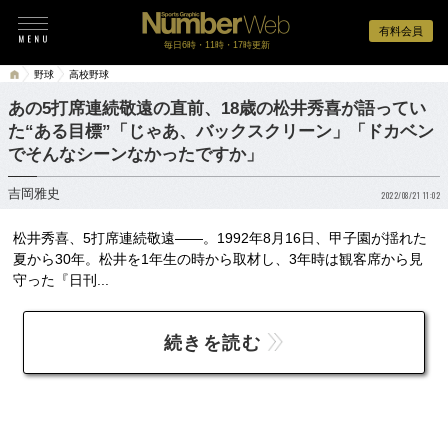
有料会員
毎日6時・11時・17時更新
野球
高校野球
あの5打席連続敬遠の直前、18歳の松井秀喜が語ってい
た“ある目標”「じゃあ、バックスクリーン」「ドカベン
でそんなシーンなかったですか」
吉岡雅史
2022/08/21 11:02
松井秀喜、5打席連続敬遠――。1992年8月16日、甲子園が揺れた
夏から30年。松井を1年生の時から取材し、3年時は観客席から見
守った『日刊...
続きを読む