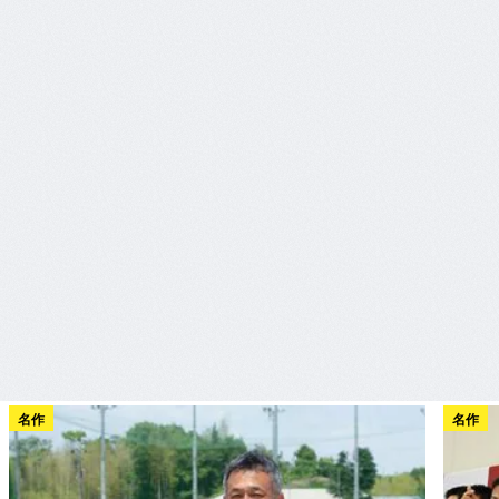
名作
名作