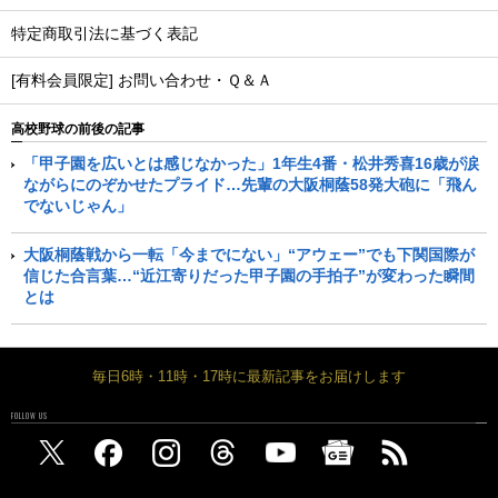
特定商取引法に基づく表記
[有料会員限定] お問い合わせ・Ｑ＆Ａ
高校野球の前後の記事
「甲子園を広いとは感じなかった」1年生4番・松井秀喜16歳が涙
ながらにのぞかせたプライド…先輩の大阪桐蔭58発大砲に「飛ん
でないじゃん」
大阪桐蔭戦から一転「今までにない」“アウェー”でも下関国際が
信じた合言葉…“近江寄りだった甲子園の手拍子”が変わった瞬間
とは
毎日6時・11時・17時に最新記事をお届けします
FOLLOW US