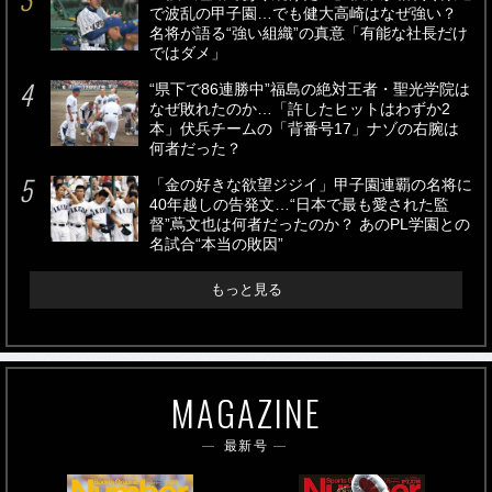
で波乱の甲子園…でも健大高崎はなぜ強い？
名将が語る“強い組織”の真意「有能な社長だけ
ではダメ」
“県下で86連勝中”福島の絶対王者・聖光学院は
なぜ敗れたのか…「許したヒットはわずか2
本」伏兵チームの「背番号17」ナゾの右腕は
何者だった？
「金の好きな欲望ジジイ」甲子園連覇の名将に
40年越しの告発文…“日本で最も愛された監
督”蔦文也は何者だったのか？ あのPL学園との
名試合“本当の敗因”
もっと見る
MAGAZINE
最新号