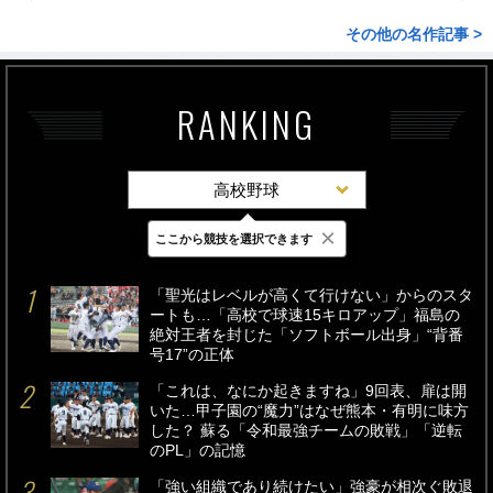
その他の名作記事 >
RANKING
高校野球
×
ここから競技を選択できます
最新
24時間
週間
「聖光はレベルが高くて行けない」からのスタ
ートも…「高校で球速15キロアップ」福島の
絶対王者を封じた「ソフトボール出身」“背番
号17”の正体
「これは、なにか起きますね」9回表、扉は開
いた…甲子園の“魔力”はなぜ熊本・有明に味方
した？ 蘇る「令和最強チームの敗戦」「逆転
のPL」の記憶
「強い組織であり続けたい」強豪が相次ぐ敗退