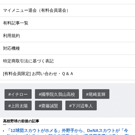
マイメニュー退会（有料会員退会）
有料記事一覧
利用規約
対応機種
特定商取引法に基づく表記
[有料会員限定] お問い合わせ・Ｑ＆Ａ
#イチロー
#國學院久我山高校
#尾崎直輝
#上田太陽
#齋藤誠賢
#下川辺隼人
高校野球の前後の記事
「12球団スカウトがホメる」外野手から、DeNAスカウトが「今