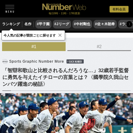
有料会員
毎日6時・11時・17時更新
ランキング
名作
#甲子園
#Jリーグ
#中村剛也
#佐々木朗希
#ラグ
〉
×
今人気の記事が競技ごとに探せます
野球
高校野球
#1
#2
Sports Graphic Number More
BACK NUMBER
「智辯和歌山と比較されるんだろうな…」32歳若手監督
に勇気を与えたイチローの言葉とは？〈國學院久我山セ
ンバツ躍進の秘話〉