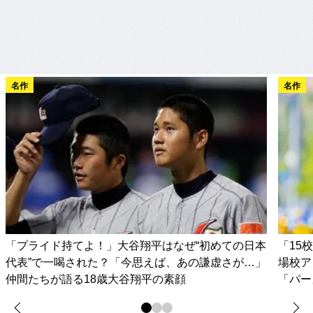
名作
名作
「プライド持てよ！」大谷翔平はなぜ“初めての日本
「15
代表”で一喝された？「今思えば、あの謙虚さが…」
場校ア
仲間たちが語る18歳大谷翔平の素顔
「パー