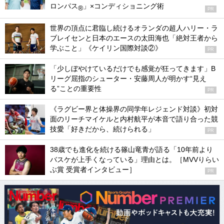
ロンパス
」×コンディショニング術
®
PR
世界の頂点に君臨し続けるオランダの超人ハリー・ラ
ブレイセンと日本のエースの太田海也「絶対王者から
学ぶこと」《ケイリン国際対談②》
PR
「少しぼやけているだけでも感覚が狂ってきます」B
リーグ屈指のシューター・安藤周人が明かす“見え
る”ことの重要性
PR
《ラグビー界と体操界の同学年レジェンド対談》初対
面のリーチマイケルと内村航平が本音で語り合った競
技愛「好きだから、続けられる」
PR
38歳でも進化を続ける篠山竜青が語る「10年前より
バスケが上手くなっている」理由とは。［MVVりらい
ぶ賞 受賞者インタビュー］
PR