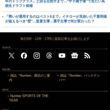
年のトップクラス」と語る左投手まで…“甲子園予選”で見たい高
校生ドラフト候補
「勢いが通用するのはベスト8まで」イチローが見抜いた千葉明徳
が超えるべき“壁”…監督主導→選手主導で何が変わった？
毎日6時・11時・17時に最新記事をお届けします
FOLLOW US
MAGAZINE
雑誌『Number』購読のご案
雑誌『Number』バックナン
内
バー
SPECIAL
Number SPORTS OF THE
YEAR