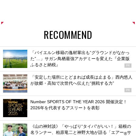
RECOMMEND
「バイエルン移籍の逸材輩出も“グラウンドがなかっ
た”…」サガン鳥栖最強アカデミーを変えた『企業版
ふるさと納税』
PR
「安定した場所にとどまれば成長は止まる」西内悠人
が故郷・高知で次世代へ伝えた“挑戦する力”
PR
Number SPORTS OF THE YEAR 2026 開催決定！
2026年を代表するアスリートを表彰
《山の神対談》「やっぱり“タイパ”がいい！」箱根の
名ランナー、柏原竜二と神野大地が語る「エアー
サ
®