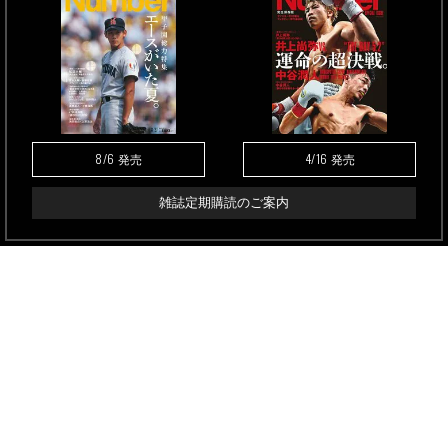
8/6
4/16
発売
発売
雑誌定期購読のご案内