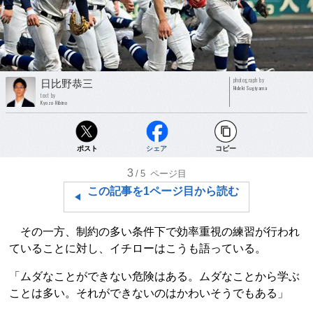
photograph by
日比野恭三
Hideki Sugiyama
text by
Kyozo Hibino
ポスト
シェア
コピー
3
/5
ページ目
この記事を1ページ目から読む
その一方、制約の多い条件下で効率重視の練習が行われ
ていることに対し、イチローはこうも語っている。
「ムダなことができない危険はある。ムダなことから学ぶ
ことは多い。それができないのはかわいそうでもある」