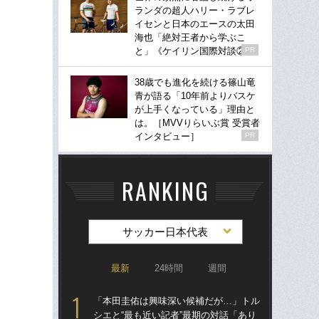
ランダの超人ハリー・ラブレ
イセンと日本のエースの太田
海也「絶対王者から学ぶこ
と」《ケイリン国際対談②》
PR
38歳でも進化を続ける篠山竜
青が語る「10年前よりバスケ
が上手くなっている」理由と
は。［MVVりらいぶ賞 受賞者
インタビュー］
PR
RANKING
サッカー日本代表
最新
24時間
週間
「本田圭佑は興味深い候補だが…」トル
「
シエと“最も近い記者”最期の対話「あり
シエ