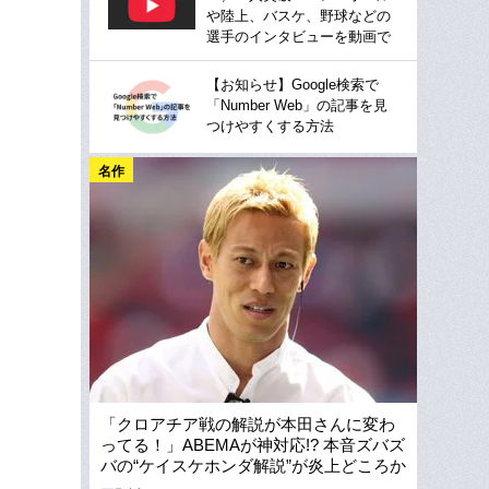
や陸上、バスケ、野球などの
選手のインタビューを動画で
【お知らせ】Google検索で
「Number Web」の記事を見
つけやすくする方法
名作
「クロアチア戦の解説が本田さんに変わ
ってる！」ABEMAが神対応!? 本音ズバズ
バの“ケイスケホンダ解説”が炎上どころか
大絶賛のワケ〈語録で検証〉