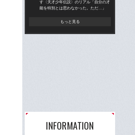
す〈天才少年伝説〉のリアル「自分の才
かっ
能を特別とは思わなかった。ただ…」
人
もっと見る
INFORMATION