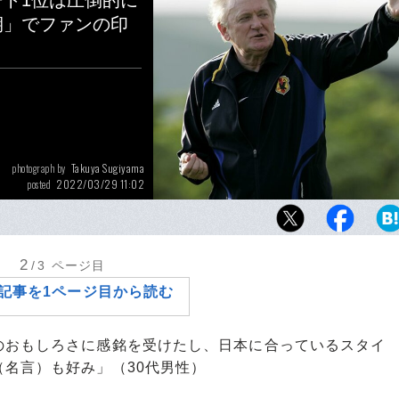
ート1位は圧倒的に
期」でファンの印
Takuya Sugiyama
photograph by
2022/03/29 11:02
posted
代表名将アンケート1位に輝いたイビチャ・オ
サッカーにもたらした影響は計り知れない
2
/3
ページ目
記事を1ページ目から読む
のおもしろさに感銘を受けたし、日本に合っているスタイ
名言）も好み」（30代男性）