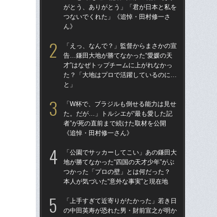
がとう、ありがとう」「君が日本と私を
が
つないでくれた」《追悼・田村修一さ
つ
ん》
ん
「えっ、なんで？」監督からまさかの宣
「
告…鎌田大地が勝てなかった“愛媛の天
た。
才”はなぜトップチームに上がれなかっ
者”
た？「大地はプロで活躍しているのに…
《
と」
「
「W杯で、ブラジルも倒せる能力は見せ
告…
た。だが…」トルシエが“最も愛した記
才”
者”が死の直前まで続けた取材を公開
た
《追悼・田村修一さん》
と
「公園でサッカーしてこい」あの鎌田大
「
地が勝てなかった“四国の天才少年”がぶ
地が
つかった「プロの壁」とは何だった？
つ
本人が気づいた“意外な事実”と現在地
本人
「上手すぎて近寄りがたかった」若き日
鎌
の中田英寿が恐れた男・財前宣之が明か
マ