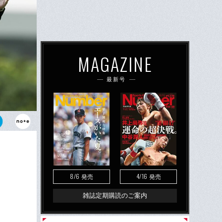
MAGAZINE
最新号
シム。日本
8/6
4/16
発売
発売
雑誌定期購読のご案内