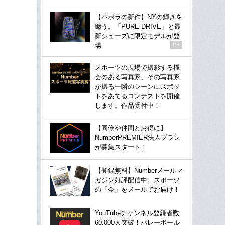
【バボラの新作】NYの輝きを
纏う。「PURE DRIVE」と最
新シューズに限定モデルが登
場
PR
スポーツの現場で撮影する機
会のある写真家、その写真家
が撮る一瞬のシーンにスポッ
トをあてるコンテストを開催
します。作品受付中！
【同僚や仲間とお得に】
NumberPREMIER法人プラン
が募集スタート！
【登録無料】Numberメールマ
ガジン好評配信中。スポーツ
の「今」をメールでお届け！
YouTubeチャンネル登録者数
60,000人突破！バレーボール