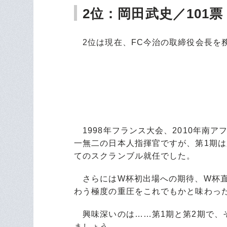
2位：岡田武史／101票
2位は現在、FC今治の取締役会長を
1998年フランス大会、2010年南ア
一無二の日本人指揮官ですが、第1期
てのスクランブル就任でした。
さらにはW杯初出場への期待、W杯直
わう極度の重圧をこれでもかと味わっ
興味深いのは……第1期と第2期で、
ましょう。