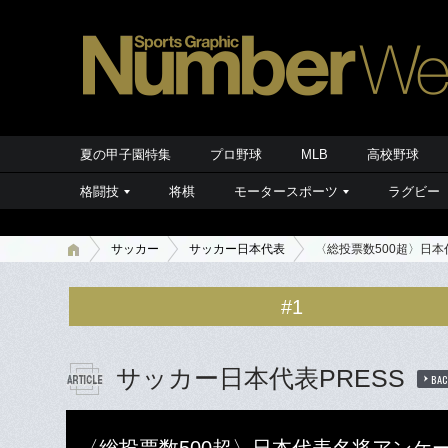
夏の甲子園特集
プロ野球
MLB
高校野球
格闘技
将棋
モータースポーツ
ラグビー
サッカー
サッカー日本代表
〈総投票数500超〉日
#1
サッカー日本代表PRESS
BAC