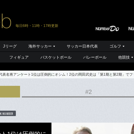
毎日6時・11時・17時更新
Jリーグ
海外サッカー
サッカー日本代表
ゴルフ
フィギュア
バスケットボール
バレーボール
他競技
本代表名将アンケート1位は圧倒的にオシム！2位の岡田武史は「第1期と第2期」で
#2
K NUMBER