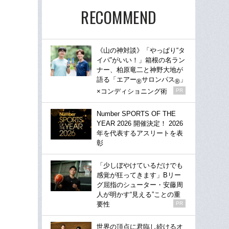
RECOMMEND
《山の神対談》「やっぱり“タ
イパ”がいい！」箱根の名ラン
ナー、柏原竜二と神野大地が
語る「エアー
サロンパス
」
®
®
×コンディショニング術
PR
Number SPORTS OF THE
YEAR 2026 開催決定！ 2026
年を代表するアスリートを表
彰
「少しぼやけているだけでも
感覚が狂ってきます」Bリー
グ屈指のシューター・安藤周
人が明かす“見える”ことの重
要性
PR
世界の頂点に君臨し続けるオ