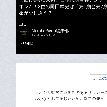
〈総投票数500超〉日本代表名将アンケ
オシム！2位の岡田武史は「第1期と第2
象が少し違う？
text by
NumberWeb編集部
Sports Graphic Number Web
PROFILE
この
「オシム監督の連動性のあるサッカー
ルかなと肌で感じたため。監督の発言（