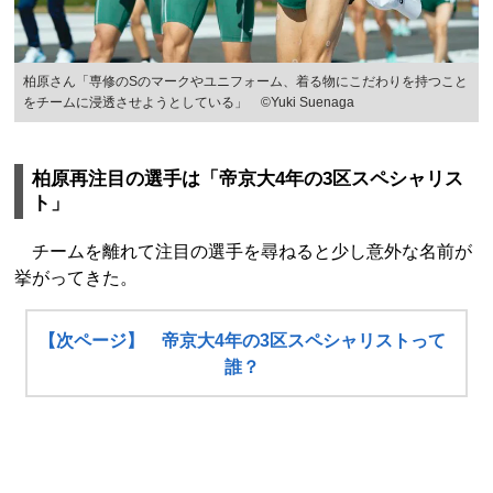
柏原さん「専修のSのマークやユニフォーム、着る物にこだわりを持つこと
をチームに浸透させようとしている」 ©Yuki Suenaga
柏原再注目の選手は「帝京大4年の3区スペシャリス
ト」
チームを離れて注目の選手を尋ねると少し意外な名前が
挙がってきた。
【次ページ】 帝京大4年の3区スペシャリストって
誰？