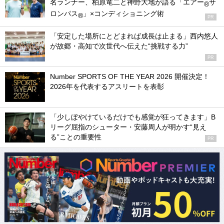
名ランナー、柏原竜二と神野大地が語る「エアー
サ
®
ロンパス
」×コンディショニング術
®
PR
「安定した場所にとどまれば成長は止まる」西内悠人
が故郷・高知で次世代へ伝えた“挑戦する力”
PR
Number SPORTS OF THE YEAR 2026 開催決定！
2026年を代表するアスリートを表彰
「少しぼやけているだけでも感覚が狂ってきます」B
リーグ屈指のシューター・安藤周人が明かす“見え
る”ことの重要性
PR