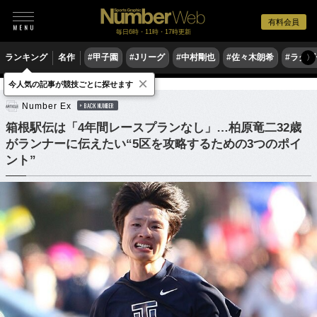
有料会員
毎日6時・11時・17時更新
ランキング
名作
#甲子園
#Jリーグ
#中村剛也
#佐々木朗希
#ラグ
〉
×
今人気の記事が競技ごとに探せます
陸上
駅伝
Number Ex
BACK NUMBER
箱根駅伝は「4年間レースプランなし」…柏原竜二32歳
がランナーに伝えたい“5区を攻略するための3つのポイ
ント”