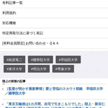
有料記事一覧
利用規約
対応機種
特定商取引法に基づく表記
[有料会員限定] お問い合わせ・Ｑ＆Ａ
#柏原竜二
#國學院大学
#早稲田大学
#東洋大学
#明治大学
#専修大学
陸上の前後の記事
［監督が明かす最新事情］愛と苦悩のスカウト戦略 早稲田大学
／國學院大学
「東京五輪後は1カ月間、自宅で引きこもりでした」陸上・新谷仁