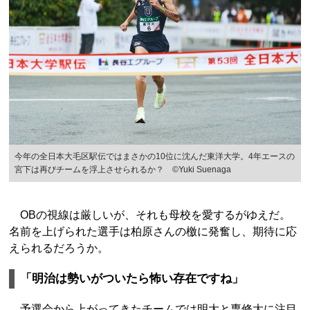
今年の全日本大毛区駅伝ではまさかの10位に沈んだ東洋大学。4年エースの
宮下は再びチームを浮上させられるか？ ©Yuki Suenaga
OBの視線は厳しいが、それも母校を愛するがゆえだ。
名前を上げられた選手は柏原さんの檄に発奮し、期待に応
えられるだろうか。
「明治は勢いがついたら怖い存在ですね」
予選会から上がってきたチームでは明大と専修大に注目