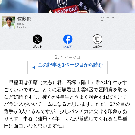
photograph by
佐藤俊
AFLO
text by
Shun Sato
ポスト
シェア
コピー
2
/4
ページ目
この記事を1ページ目から読む
「早稲田は伊藤（大志）君、石塚（陽士）君の1年生がす
ごくいいですね。とくに石塚君は出雲4区で区間賞を取る
など好調ですし、彼らが4年生とうまく融合すればすごく
バランスがいいチームになると思います。ただ、27分台の
選手が3人いるんですが、少しパンチ力に欠ける印象があ
ります。中谷（雄飛・4年）くんが覚醒してくれると早稲
田は面白いなと思いますね」