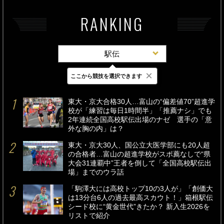
RANKING
駅伝
×
ここから競技を選択できます
最新
24時間
週間
東大・京大合格30人…富山の“偏差値70”超進学
校が「練習は毎日1時間半」「推薦ナシ」でも
2年連続全国高校駅伝出場のナゼ 選手の「意
外な胸の内」は？
東大・京大30人、国公立大医学部にも20人超
の合格者…富山の超進学校がスポ薦なしで“県
大会31連覇中”王者を倒して「全国高校駅伝出
場」までのウラ話
「駒澤大には高校トップ10の3人が」「創価大
は13分台6人の過去最高スカウト！」箱根駅伝
シード校に“黄金世代”きたか？ 新入生2026を
リストで紹介