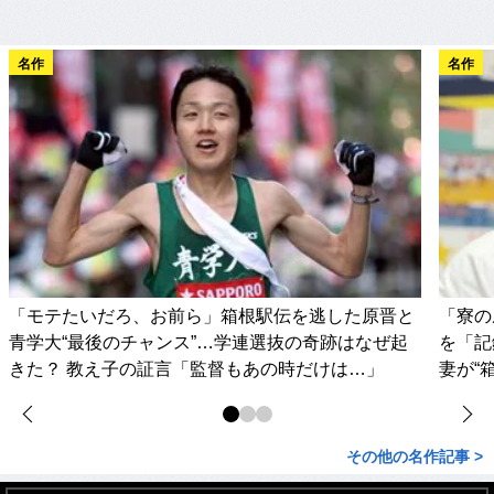
名作
名作
「モテたいだろ、お前ら」箱根駅伝を逃した原晋と
「寮の
青学大“最後のチャンス”…学連選抜の奇跡はなぜ起
を「記
きた？ 教え子の証言「監督もあの時だけは…」
妻が“
その他の名作記事 >