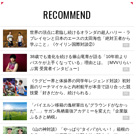
RECOMMEND
世界の頂点に君臨し続けるオランダの超人ハリー・ラ
ブレイセンと日本のエースの太田海也「絶対王者から
学ぶこと」《ケイリン国際対談②》
PR
38歳でも進化を続ける篠山竜青が語る「10年前より
バスケが上手くなっている」理由とは。［MVVりらい
ぶ賞 受賞者インタビュー］
PR
《ラグビー界と体操界の同学年レジェンド対談》初対
面のリーチマイケルと内村航平が本音で語り合った競
技愛「好きだから、続けられる」
PR
「バイエルン移籍の逸材輩出も“グラウンドがなかっ
た”…」サガン鳥栖最強アカデミーを変えた『企業版
ふるさと納税』
PR
《山の神対談》「やっぱり“タイパ”がいい！」箱根の