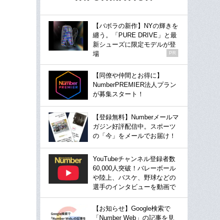
【バボラの新作】NYの輝きを
纏う。「PURE DRIVE」と最
新シューズに限定モデルが登
場
PR
【同僚や仲間とお得に】
NumberPREMIER法人プラン
が募集スタート！
【登録無料】Numberメールマ
ガジン好評配信中。スポーツ
の「今」をメールでお届け！
YouTubeチャンネル登録者数
60,000人突破！バレーボール
や陸上、バスケ、野球などの
選手のインタビューを動画で
【お知らせ】Google検索で
「Number Web」の記事を見