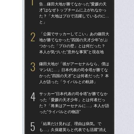
告…鎌田大地が勝てなかった“愛媛の天
告…
才”はなぜトップチームに上がれなかっ
才”
た？「大地はプロで活躍しているのに…
た
と」
と
「公園でサッカーしてこい」あの鎌田大
鎌
地が勝てなかった“四国の天才少年”がぶ
マ
つかった「プロの壁」とは何だった？
かっ
本人が気づいた“意外な事実”と現在地
人
鎌田大地が「彼がアーセナルなら、僕は
「
マンUに…」日本代表の司令塔が勝てな
地が
かった“四国の天才”とは何者だった？ 本
つ
人が語った「ライバルとの軌跡」
本人
サッカー“日本代表の司令塔”が勝てなか
サッ
った「愛媛の天才少年」とは何者だっ
っ
た？「将来はアーセナルに…」本人が語
た
った“ライバルとの物語”
った
「結果だけ見れば、理由は病気。で
「1
も…」久保建英らと代表でも活躍“消え
W杯