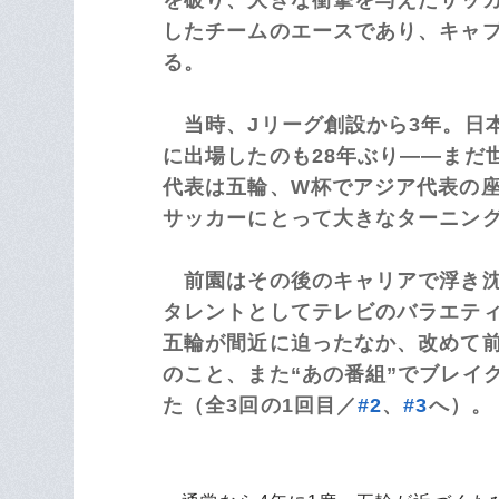
したチームのエースであり、キャプ
る。
当時、Jリーグ創設から3年。日
に出場したのも28年ぶり――まだ
代表は五輪、W杯でアジア代表の座
サッカーにとって大きなターニン
前園はその後のキャリアで浮き沈
タレントとしてテレビのバラエテ
五輪が間近に迫ったなか、改めて前
のこと、また“あの番組”でブレイ
た（全3回の1回目／
#2
、
#3
へ）。