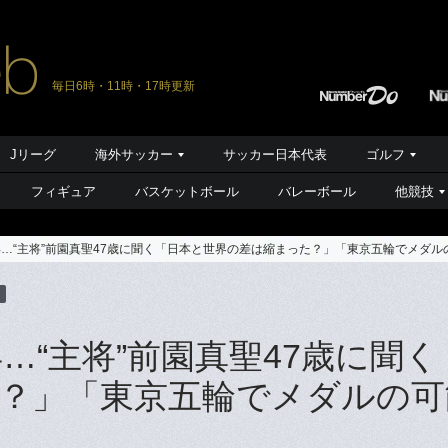
毎日6時・11時・17時更新
Jリーグ
海外サッカー
サッカー日本代表
ゴルフ
フィギュア
バスケットボール
バレーボール
他競技
年…“主将”前園真聖47歳に聞く「日本と世界の差は縮まった？」「東京五輪でメダル
…“主将”前園真聖47歳に聞く
？」「東京五輪でメダルの可