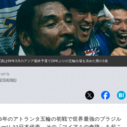
写真は96年3月のアジア最終予選で28年ぶりの五輪出場を決めた際の1枚
raph by
EISHUNJU
996年のアトランタ五輪の初戦で世界最強のブラジル
ーU-23日本代表。その「マイアミの奇跡」を起こ