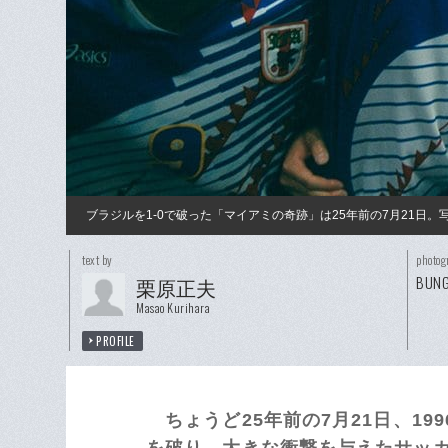
ブラジルを1-0で破った「マイアミの奇跡」は25年前の7月21日。
text by
photog
BUNG
栗原正夫
Masao Kurihara
PROFILE
ちょうど25年前の7月21日、1
を破り、大きな衝撃を与えたサッカ