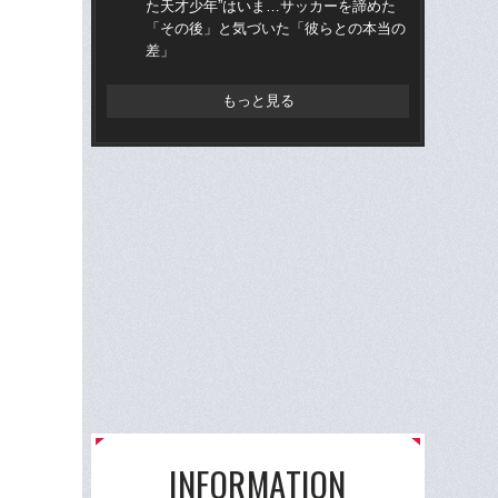
た天才少年”はいま…サッカーを諦めた
ミ
「その後」と気づいた「彼らとの本当の
評
差」
もっと見る
INFORMATION