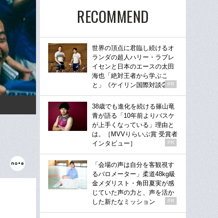
RECOMMEND
世界の頂点に君臨し続けるオ
ランダの超人ハリー・ラブレ
イセンと日本のエースの太田
海也「絶対王者から学ぶこ
と」《ケイリン国際対談②》
PR
38歳でも進化を続ける篠山竜
青が語る「10年前よりバスケ
が上手くなっている」理由と
は。［MVVりらいぶ賞 受賞者
インタビュー］
PR
「会場の声は自分を客観視す
るバロメーター」柔道48kg級
金メダリスト・角田夏実が感
じていた声の力と、声を活か
した新たなミッション
PR