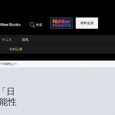
有料会員
検索
テニス
競馬
有料記事
の可能性は？」
「日
能性