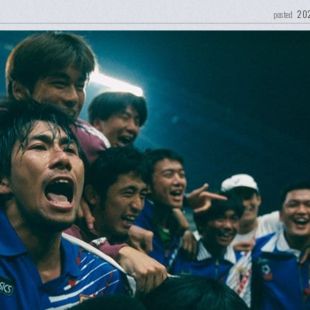
202
posted