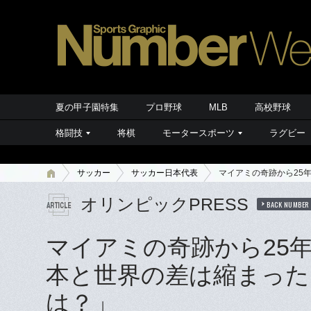
夏の甲子園特集
プロ野球
MLB
高校野球
格闘技
将棋
モータースポーツ
ラグビー
サッカー
サッカー日本代表
マイアミの奇跡から25
オリンピックPRESS
BACK NUMBER
マイアミの奇跡から25年
本と世界の差は縮まった
は？」