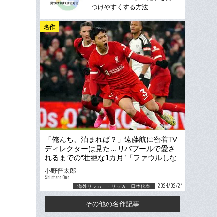
つけやすくする方法
名作
「俺んち、泊まれば？」遠藤航に密着TV
ディレクターは見た…リバプールで愛さ
れるまでの“壮絶な1カ月”「ファウルしな
いとかあり得ない」
小野晋太郎
Shintaro Ono
2024/02/24
海外サッカー・サッカー日本代表
その他の名作記事