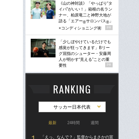
《山の神対談》「やっぱり“タ
イパ”がいい！」箱根の名ラン
ナー、柏原竜二と神野大地が
語る「エアー
サロンパス
」
®
®
×コンディショニング術
PR
「少しぼやけているだけでも
感覚が狂ってきます」Bリー
グ屈指のシューター・安藤周
人が明かす“見える”ことの重
要性
PR
RANKING
サッカー日本代表
最新
24時間
週間
「えっ、なんで？」監督からまさかの宣
「