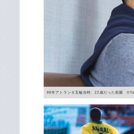
96年アトランタ五輪当時、22歳だった前園 ©Yuki