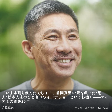
「いま水割り飲んだでしょ！」前園真聖47歳を救った“恩
人”松本人志のひと言《ワイドナショーという転機》――マイ
アミの奇跡25年
栗原正夫
2021/07/21
サッカー日本代表