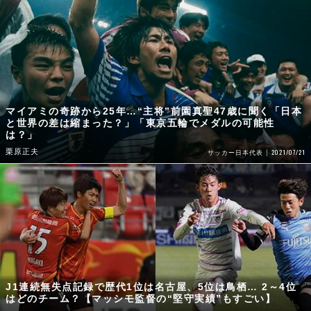
マイアミの奇跡から25年…“主将”前園真聖47歳に聞く「日本
と世界の差は縮まった？」「東京五輪でメダルの可能性
は？」
栗原正夫
2021/07/21
サッカー日本代表
J1連続無失点記録で歴代1位は名古屋、5位は鳥栖… 2～4位
はどのチーム？【マッシモ監督の“堅守実績”もすごい】