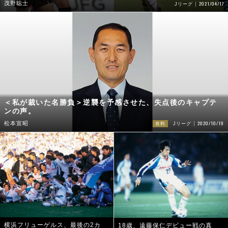
茂野聡士
2021/04/17
Jリーグ
＜私が裁いた名勝負＞逆襲を予感させた、失点後のキャプテ
ンの声。
2020/10/19
松本宣昭
有料
Jリーグ
横浜フリューゲルス、最後の2カ
18歳、遠藤保仁デビュー戦の真