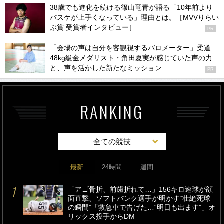
38歳でも進化を続ける篠山竜青が語る「10年前より
バスケが上手くなっている」理由とは。［MVVりらい
ぶ賞 受賞者インタビュー］
PR
「会場の声は自分を客観視するバロメーター」柔道
48kg級金メダリスト・角田夏実が感じていた声の力
と、声を活かした新たなミッション
PR
RANKING
全ての競技
最新
24時間
週間
「アゴ骨折、前歯折れて…」156キロ速球が顔
面直撃、ソフトバンク選手が明かす“壮絶死球
の瞬間”「救急車で告げた…“明日も出ます”」オ
リックス投手からDM