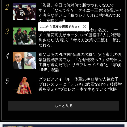
「監督、今日は何対何で勝つつもりなんで
す？」「なんで今？」ダイエー王貞治を驚かせ
た唐突な問い…「勝つシナリオは7割決めてお
く」意味とは？
×
ここから競技を選択できます
「お前の球種、全部当てたるわ」名投手コー
チ・尾花高夫がホークスの0勝投手3人に2桁勝
利させた“方程式”「考え方次第で二流も一流に
なれる」
祖父はあのPL学園“伝説の名将”、父も東北の強
豪監督経験者でも…「なぜ他校へ？」佐野日大
主将が選んだ“脱・サラブレッドの道”と「家族
LINE」秘話
グラビアアイドル→体重26キロ増で人気女子
プロレスラーに「デカさは武器なので」後藤智
香を変えた“プロレス一本で生きていく”覚悟
もっと見る