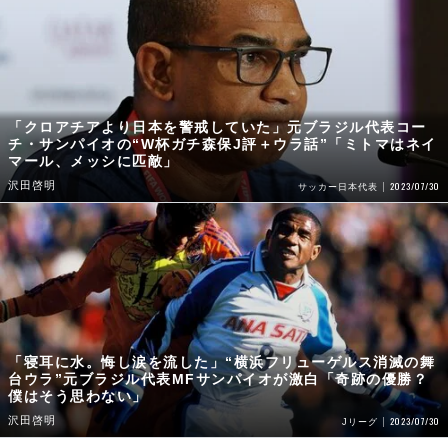
「クロアチアより日本を警戒していた」元ブラジル代表コー
チ・サンパイオの“W杯ガチ森保J評＋ウラ話”「ミトマはネイ
マール、メッシに匹敵」
沢田啓明
2023/07/30
サッカー日本代表
「寝耳に水。悔し涙を流した」“横浜フリューゲルス消滅の舞
台ウラ”元ブラジル代表MFサンパイオが激白「奇跡の優勝？
僕はそう思わない」
沢田啓明
2023/07/30
Jリーグ