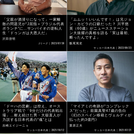
「父親が酒浸りになって」一家離
「ムムッ！いいんです！」は兄ジョ
散の問題児が“J屈指＋ブラジル代表
ン・カビラの口癖だった？ 川平慈
ボランチ”に…サンパイオの逆転人
英（60歳）がニュースステーショ
生「ドゥンガは大恩人だ」
ン大抜擢の真相を語る「実は最初、
断ったんですよ」
沢田啓明
2023/07/30
飯尾篤史
Jリーグ
2022/09/23
サッカー日本代表
「ドーハの悲劇」は控え、オース
「マイアミの奇跡が“コンプレック
トラリア戦で「9分だけの代表戦出
ス”だった」前園真聖47歳の告白
場」…耐え続けた男・大嶽直人が
《幻のスペイン移籍とヴェルディが
力説する日本代表の“魂”とは
払った約3億円》
吉崎エイジーニョ
栗原正夫
2021/10/12
2021/07/21
サッカー日本代表
サッカー日本代表