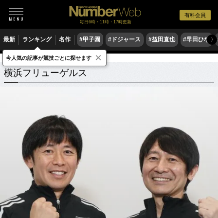
有料会員
毎日6時・11時・17時更新
最新
ランキング
名作
#甲子園
#ドジャース
#益田直也
#早田ひな
〉
×
今人気の記事が競技ごとに探せます
横浜フリューゲルス
関連記事
横浜フリューゲルス