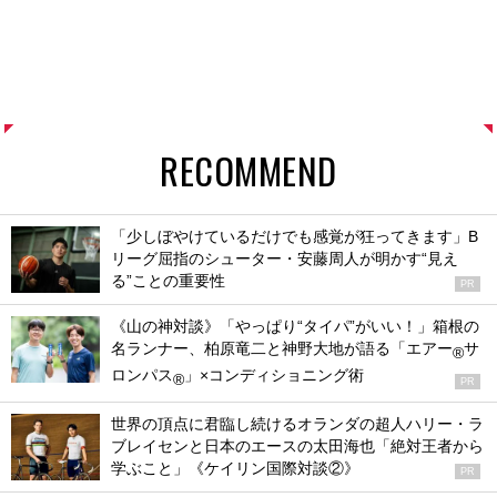
RECOMMEND
「少しぼやけているだけでも感覚が狂ってきます」B
リーグ屈指のシューター・安藤周人が明かす“見え
る”ことの重要性
PR
《山の神対談》「やっぱり“タイパ”がいい！」箱根の
名ランナー、柏原竜二と神野大地が語る「エアー
サ
®
ロンパス
」×コンディショニング術
®
PR
世界の頂点に君臨し続けるオランダの超人ハリー・ラ
ブレイセンと日本のエースの太田海也「絶対王者から
学ぶこと」《ケイリン国際対談②》
PR