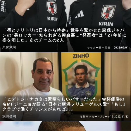
「箒とチリトリは日本から持参」世界を驚かせた森保ジャパ
ンの“美ロッカー”知られざる舞台裏…“発案者”は「27年前に
姿を消した」あのチームの2人
久保武司
2026/07/01
サッカー日本代表
「ヒデトシ・ナカタは素晴らしいパサーだった」W杯優勝の
名MFジーニョが語る“日本と横浜フリューゲルス愛”「もしJ
クラブで働くチャンスがあれば…」
沢田啓明
2023/11/12
海外サッカー・Jリーグ