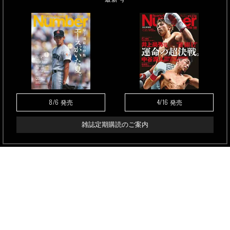
8/6
4/16
発売
発売
雑誌定期購読のご案内