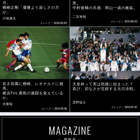
月。
実。
楢崎正剛「優勝より寂しさの方
中村俊輔の共感、岡山一成の嫉妬。
が」
二宮寿朗
川端康生
2019/09/02
Jリーグ
2020/05/02
Jリーグ
若き前園に楢崎、レオナルドに相
天皇杯って実は戦後に始まった？
馬。
喜び、切なさが交錯する元日決戦。
横浜Fvs.鹿島の激闘を覚えている
か。
茂野聡士
北條聡
2018/01/01
Jリーグ
2019/05/06
Jリーグ
MAGAZINE
最新号