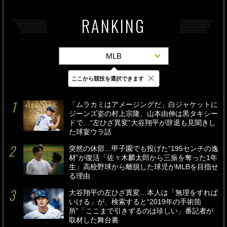
RANKING
MLB
×
ここから競技を選択できます
最新
24時間
週間
「ムラカミはアメージングだ」白ジャケットに
ジーンズ姿の村上宗隆、山本由伸は黒タキシー
ドで…“左ひざ異変”大谷翔平が辞退も見聞きし
た球宴ウラ話
突然の休部…甲子園でも投げた“195センチの逸
材”が復活「佐々木麟太郎から三振を奪った1年
生」高校野球から離脱した球児がMLBを目指せ
る理由
大谷翔平の左ひざ異変…本人は「無理をすれば
いける」が、検索すると“2019年の手術箇
所”「ここまで引きずるのは珍しい」番記者が
取材した舞台裏