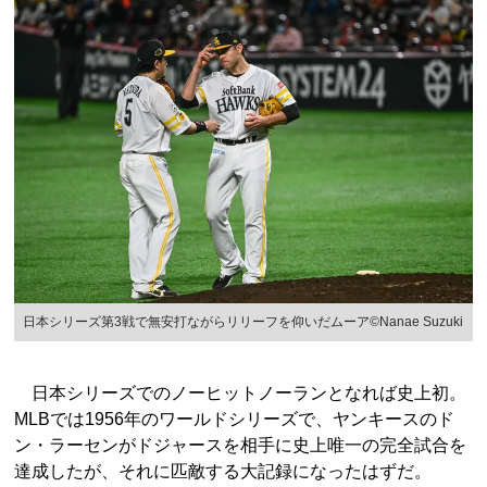
日本シリーズ第3戦で無安打ながらリリーフを仰いだムーア©Nanae Suzuki
日本シリーズでのノーヒットノーランとなれば史上初。
MLBでは1956年のワールドシリーズで、ヤンキースのド
ン・ラーセンがドジャースを相手に史上唯一の完全試合を
達成したが、それに匹敵する大記録になったはずだ。