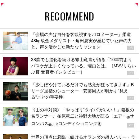
RECOMMEND
「会場の声は自分を客観視するバロメーター」柔道
48kg級金メダリスト・角田夏実が感じていた声の力
と、声を活かした新たなミッション
PR
38歳でも進化を続ける篠山竜青が語る「10年前より
バスケが上手くなっている」理由とは。［MVVりらい
ぶ賞 受賞者インタビュー］
PR
「少しぼやけているだけでも感覚が狂ってきます」B
リーグ屈指のシューター・安藤周人が明かす“見え
る”ことの重要性
PR
《山の神対談》「やっぱり“タイパ”がいい！」箱根の
名ランナー、柏原竜二と神野大地が語る「エアー
サ
®
ロンパス
」×コンディショニング術
®
PR
世界の頂点に君臨し続けるオランダの超人ハリー・ラ