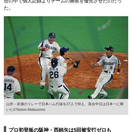
合の中で個人記録よりチームの勝敗を優先させたのだっ
た。
山井－岩瀬のリレーで日本ハム打線を27人で抑え、落合中日は日本一に輝
いた©Tamon Matsuzono
プロ初登板の阪神・西純矢は5回被安打ゼロも