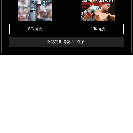
8/6
4/16
発売
発売
雑誌定期購読のご案内