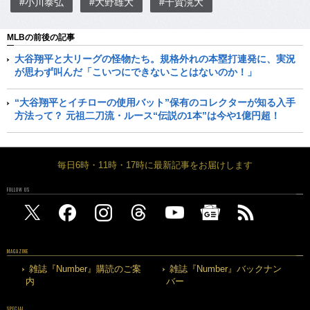
#小川泰弘
#大野雄大
#千賀滉大
MLBの前後の記事
大谷翔平と大リーグの怪物たち。規格外れの本塁打連発に、実況
が思わず叫んだ「こいつにできないことはないのか！」
“大谷翔平とイチローの使用バット”保有のコレクターが知る入手
方法って？ 元祖二刀流・ルース“伝説の1本”は今や1億円超！
毎日6時・11時・17時に最新記事をお届けします
FOLLOW US
MAGAZINE
雑誌『Number』購読のご案
雑誌『Number』バックナン
内
バー
SPECIAL