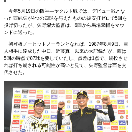
今年5月19日の阪神―ヤクルト戦では、デビュー戦とな
った西純矢が4つの四球を与えたものの被安打ゼロで5回を
投げ切ったが、矢野燿大監督は、6回から馬場皐輔をマウ
ンドに送った。
初登板ノーヒットノーランとなれば、1987年8月9日、巨
人相手に達成した中日、近藤真一以来の大記録だが、西は
5回の時点で87球を要していたし、点差は1点で、続投させ
れば打ち崩される可能性が高いと見て、矢野監督は西を交
代させた。