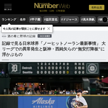
有料会員
毎日6時・11時・17時更新
ランキング
名作
#甲子園
#益田直也
#ドジャース
#高木美帆
#鈴木
〉
×
今人気の記事が競技ごとに探せます
野球
MLB
酒の肴に野球の記録
BACK NUMBER
記録で見る日米球界「ノーヒットノーラン最新事情」 大
リーグでの異常発生と阪神・西純矢らの“無安打降板”に
浮かぶもの