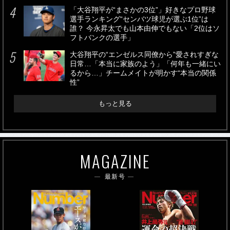
「大谷翔平が“まさかの3位”」好きなプロ野球
選手ランキング“センバツ球児が選ぶ1位”は
誰？ 今永昇太でも山本由伸でもない「2位はソ
フトバンクの選手」
大谷翔平の“エンゼルス同僚から”愛されすぎな
日常…「本当に家族のよう」「何年も一緒にい
るから…」チームメイトが明かす“本当の関係
性”
もっと見る
MAGAZINE
最新号