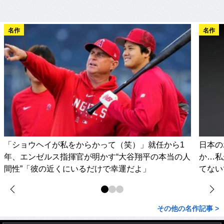
名作
名作
「ショウヘイが私をからかって（笑）」就任から1
日本の
年、エンゼルス指揮官が明かす“大谷翔平の本当の人
か…私
間性”「彼の近くにいるだけで幸運だよ」
てない
その他の名作記事 >