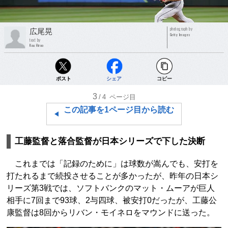
photograph by
広尾晃
Getty Images
text by
Kou Hiroo
ポスト
シェア
コピー
3
/4
ページ目
この記事を1ページ目から読む
工藤監督と落合監督が日本シリーズで下した決断
これまでは「記録のために」は球数が嵩んでも、安打を
打たれるまで続投させることが多かったが、昨年の日本シ
リーズ第3戦では、ソフトバンクのマット・ムーアが巨人
相手に7回まで93球、2与四球、被安打0だったが、工藤公
康監督は8回からリバン・モイネロをマウンドに送った。