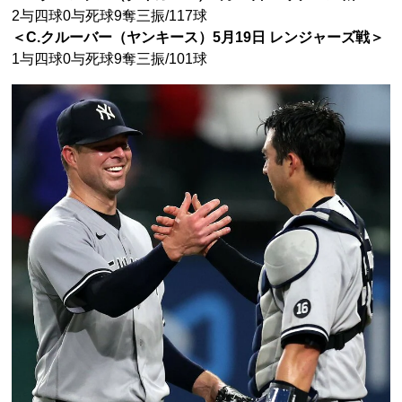
2与四球0与死球9奪三振/117球
＜C.クルーバー（ヤンキース）5月19日 レンジャーズ戦＞
1与四球0与死球9奪三振/101球