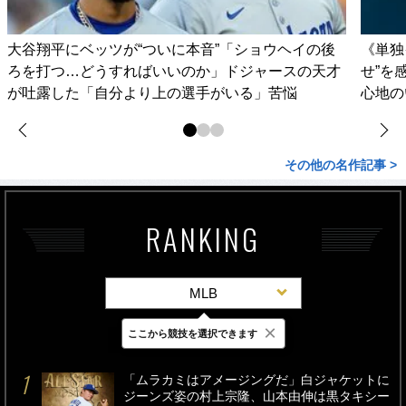
大谷翔平にベッツが“ついに本音”「ショウヘイの後
《単独
ろを打つ…どうすればいいのか」ドジャースの天才
せ”を
が吐露した「自分より上の選手がいる」苦悩
心地の
その他の名作記事 >
RANKING
MLB
×
ここから競技を選択できます
最新
24時間
週間
「ムラカミはアメージングだ」白ジャケットに
ジーンズ姿の村上宗隆、山本由伸は黒タキシー