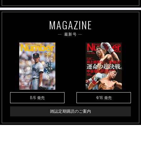
MAGAZINE
最新号
8/6
4/16
発売
発売
雑誌定期購読のご案内