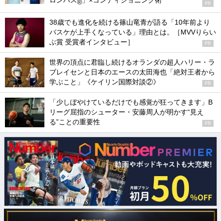
ロンパス
」×コンディショニング術
®
PR
38歳でも進化を続ける篠山竜青が語る「10年前より
バスケが上手くなっている」理由とは。［MVVりらい
ぶ賞 受賞者インタビュー］
PR
世界の頂点に君臨し続けるオランダの超人ハリー・ラ
ブレイセンと日本のエースの太田海也「絶対王者から
学ぶこと」《ケイリン国際対談②》
PR
「少しぼやけているだけでも感覚が狂ってきます」B
リーグ屈指のシューター・安藤周人が明かす“見え
る”ことの重要性
PR