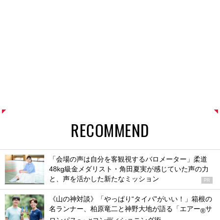
RECOMMEND
「会場の声は自分を客観視するバロメーター」柔道
48kg級金メダリスト・角田夏実が感じていた声の力
と、声を活かした新たなミッション
PR
《山の神対談》「やっぱり“タイパ”がいい！」箱根の
名ランナー、柏原竜二と神野大地が語る「エアー
サ
®