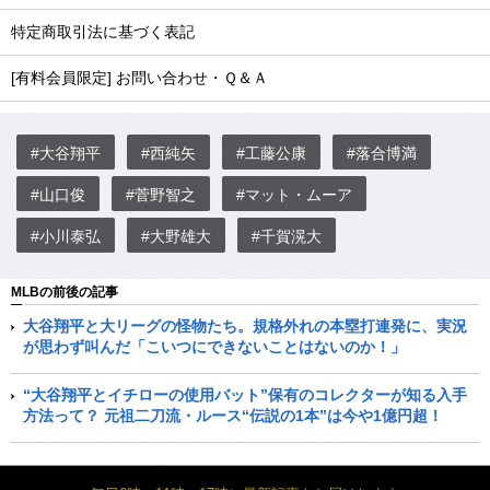
特定商取引法に基づく表記
[有料会員限定] お問い合わせ・Ｑ＆Ａ
#大谷翔平
#西純矢
#工藤公康
#落合博満
#山口俊
#菅野智之
#マット・ムーア
#小川泰弘
#大野雄大
#千賀滉大
MLBの前後の記事
大谷翔平と大リーグの怪物たち。規格外れの本塁打連発に、実況
が思わず叫んだ「こいつにできないことはないのか！」
“大谷翔平とイチローの使用バット”保有のコレクターが知る入手
方法って？ 元祖二刀流・ルース“伝説の1本”は今や1億円超！