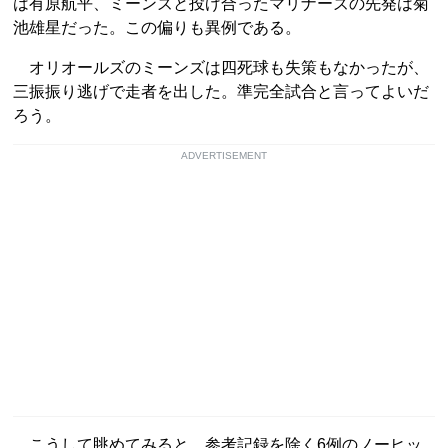
は有原航平、ミーンズと投げ合ったマリナーズの先発は菊
池雄星だった。この偏りも異例である。
オリオールズのミーンズは四死球も失策もなかったが、
三振振り逃げで走者を出した。準完全試合と言ってよいだ
ろう。
ADVERTISEMENT
こうして眺めてみると、参考記録を除く6例のノーヒッ