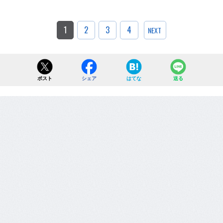
1
2
3
4
NEXT
ポスト
シェア
はてな
送る