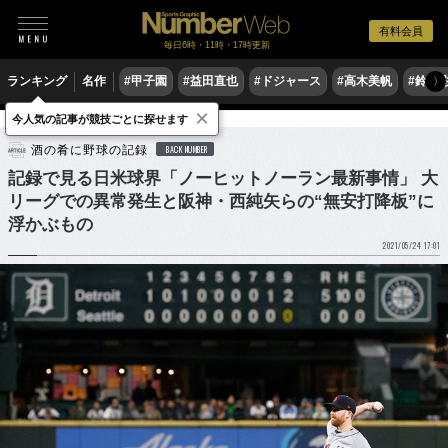
有料会員
毎日6時・11時・17時更新
ランキング
名作
#甲子園
#益田直也
#ドジャース
#高木美帆
#鈴木
〉
×
今人気の記事が競技ごとに探せます
野球
MLB
酒の肴に野球の記録
BACK NUMBER
記録で見る日米球界「ノーヒットノーラン最新事情」 大
リーグでの異常発生と阪神・西純矢らの“無安打降板”に
浮かぶもの
2021/05/24 17:01