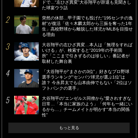
ドで…“左ひざ異変”大谷翔平が辞退も見聞きし
た球宴ウラ話
突然の休部…甲子園でも投げた“195センチの逸
材”が復活「佐々木麟太郎から三振を奪った1年
生」高校野球から離脱した球児がMLBを目指せ
る理由
大谷翔平の左ひざ異変…本人は「無理をすれば
いける」が、検索すると“2019年の手術箇
所”「ここまで引きずるのは珍しい」番記者が
取材した舞台裏
「大谷翔平が“まさかの3位”」好きなプロ野球
選手ランキング“センバツ球児が選ぶ1位”は
誰？ 今永昇太でも山本由伸でもない「2位はソ
フトバンクの選手」
大谷翔平の“エンゼルス同僚から”愛されすぎな
日常…「本当に家族のよう」「何年も一緒にい
るから…」チームメイトが明かす“本当の関係
性”
もっと見る