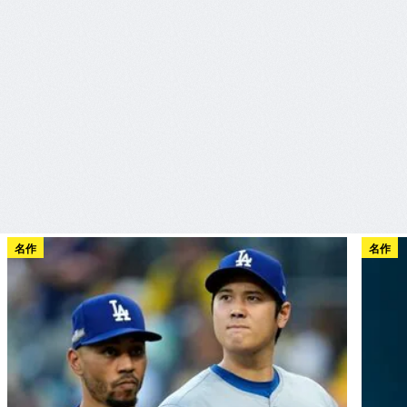
名作
名作