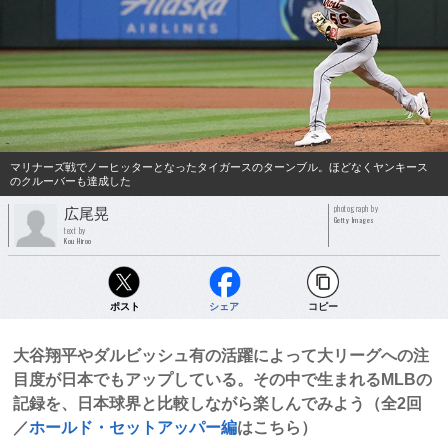
マリナーズ戦でノーヒッターとなったタイガースのターンブル。ほどなくヤンキース
のクルーバーも達成した
photograph by
広尾晃
Getty Images
text by
Kou Hiroo
ポスト
シェア
コピー
大谷翔平やダルビッシュ有の活躍によって大リーグへの注
目度が日本でもアップしている。その中で生まれるMLBの
記録を、日本球界と比較しながら楽しんでみよう（全2回
／
ホールド・セットアッパー編
はこちら）