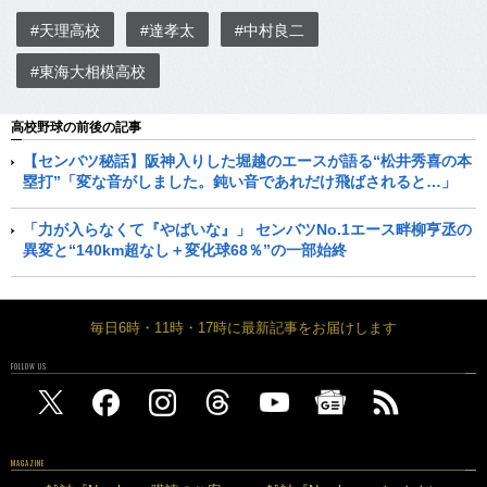
#天理高校
#達孝太
#中村良二
#東海大相模高校
高校野球の前後の記事
【センバツ秘話】阪神入りした堀越のエースが語る“松井秀喜の本
塁打”「変な音がしました。鈍い音であれだけ飛ばされると…」
「力が入らなくて『やばいな』」 センバツNo.1エース畔柳亨丞の
異変と“140km超なし＋変化球68％”の一部始終
毎日6時・11時・17時に最新記事をお届けします
FOLLOW US
MAGAZINE