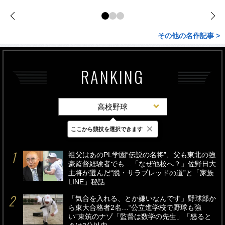
その他の名作記事 >
RANKING
高校野球
×
ここから競技を選択できます
最新
24時間
週間
祖父はあのPL学園“伝説の名将”、父も東北の強
豪監督経験者でも…「なぜ他校へ？」佐野日大
主将が選んだ“脱・サラブレッドの道”と「家族
LINE」秘話
「気合を入れる、とか嫌いなんです」野球部か
ら東大合格者2名…“公立進学校で野球も強
い”東筑のナゾ「監督は数学の先生」「怒ると