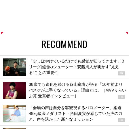
RECOMMEND
「少しぼやけているだけでも感覚が狂ってきます」B
リーグ屈指のシューター・安藤周人が明かす“見え
る”ことの重要性
PR
38歳でも進化を続ける篠山竜青が語る「10年前より
バスケが上手くなっている」理由とは。［MVVりらい
ぶ賞 受賞者インタビュー］
PR
「会場の声は自分を客観視するバロメーター」柔道
48kg級金メダリスト・角田夏実が感じていた声の力
と、声を活かした新たなミッション
PR