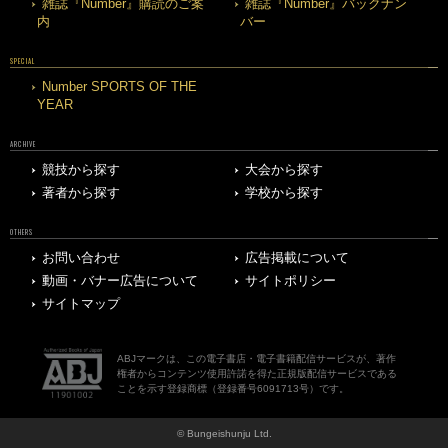
雑誌『Number』購読のご案
雑誌『Number』バックナン
内
バー
SPECIAL
Number SPORTS OF THE
YEAR
ARCHIVE
競技から探す
大会から探す
著者から探す
学校から探す
OTHERS
お問い合わせ
広告掲載について
動画・バナー広告について
サイトポリシー
サイトマップ
ABJマークは、この電子書店・電子書籍配信サービスが、著作
権者からコンテンツ使用許諾を得た正規版配信サービスである
ことを示す登録商標（登録番号6091713号）です。
© Bungeishunju Ltd.