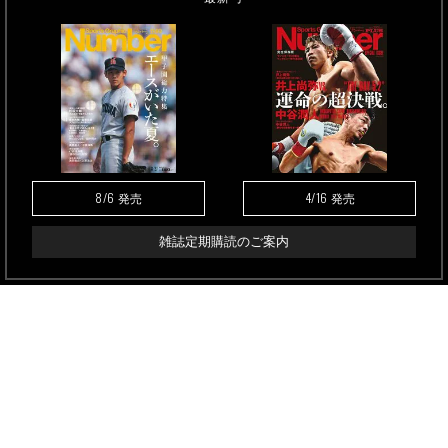
8/6
4/16
発売
発売
雑誌定期購読のご案内