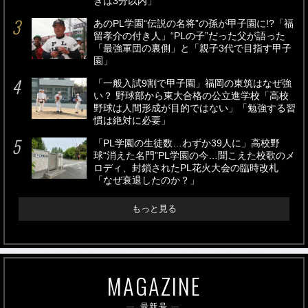
きは3分以内」
あのPL学園“伝説の名将”の孫が甲子園に!?「福
留孝介の付き人」“PLの子”だった父が語った
「最強軍団の裏側」と「親子3代で目指す甲子
園」
「一般入試9割で甲子園」福岡の東筑はなぜ強
い？ 野球部から東大合格の公立進学校「高校
野球は人間形成が目的ではない」「勉強する習
慣は絶対に必要」
「PL学園の生徒数…わずか39人に」高校野
球“消えた名門”PL学園の今…聞こえた校歌のメ
ロディ、封鎖されたPL花火大会の臨時改札
「なぜ衰退したのか？」
もっと見る
MAGAZINE
最新号