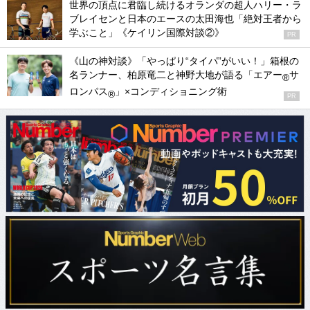
世界の頂点に君臨し続けるオランダの超人ハリー・ラ
ブレイセンと日本のエースの太田海也「絶対王者から
学ぶこと」《ケイリン国際対談②》
PR
《山の神対談》「やっぱり“タイパ”がいい！」箱根の
名ランナー、柏原竜二と神野大地が語る「エアー
サ
®
ロンパス
」×コンディショニング術
®
PR