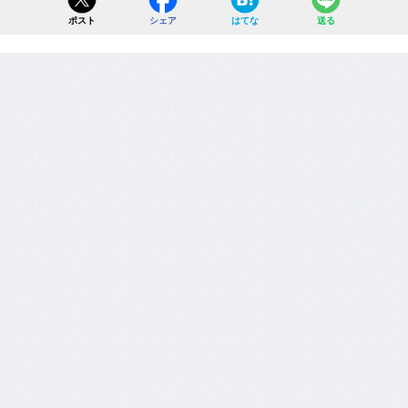
ポスト
シェア
はてな
送る