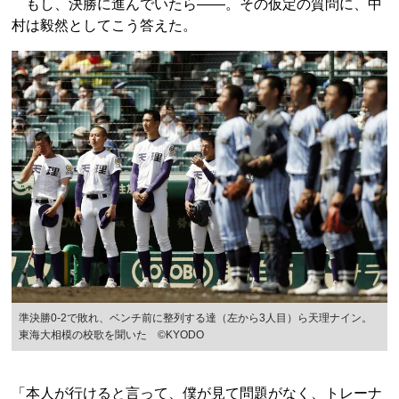
もし、決勝に進んでいたら――。その仮定の質問に、中
村は毅然としてこう答えた。
準決勝0-2で敗れ、ベンチ前に整列する達（左から3人目）ら天理ナイン。
東海大相模の校歌を聞いた ©KYODO
「本人が行けると言って、僕が見て問題がなく、トレーナ