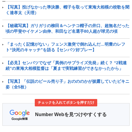
【写真】投げなかった準決勝、帽子を取って東海大相模の校歌を聞
く達孝太（天理）
【秘蔵写真】ガリガリの柳田＆ヘンテコ帽子の井口、超無名だった
頃の甲斐やイケメン由伸、和田など名選手80人超が球児の頃
「まったく記憶がない」フェンス激突で倒れ込んだ…明豊のレフ
ト“決死のキャッチ”を語る【センバツ好プレー】
【必見】センバツでなぜ「異例のサプライズ先発」続く？ “2戦連
続”の東海大相模監督は「夏まで実戦練習ができなかったから」
【写真】「伝説のビール売り子」おのののかが披露していたビキニ
姿（全5枚）
チェックを入れてボタンを押すだけ
Number Webを見つけやすくする