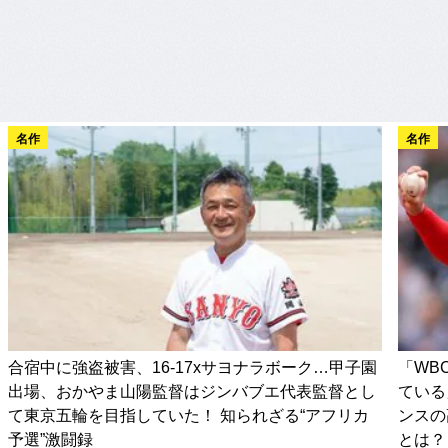
名作
名作
合宿中に強盗被害、16-17xサヨナラボーク…甲子園
「WB
出場、おかやま山陽監督はジンバブエ代表監督とし
ている
て東京五輪を目指していた！ 知られざる“アフリカ
ンスの
予選”激闘録
とは？