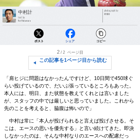
photograph by
中村計
KYODO
text by
Kei Nakamura
ポスト
シェア
コピー
2
/2
ページ目
この記事を1ページ目から読む
「肩ヒジに問題はなかったんですけど、10日間で450球ぐ
らい投げているので、だいぶ張っているところもあった。
本人には、明日、また状態を教えてくれとは言いました
が、スタッフの中では厳しいと思っていました。これから
先のことを考えると、脇腹は怖いので」
中村は常に「本人が投げられると言えば投げさせる。そ
こは、エースの思いを優先する」と言い続けてきた。即決
しなかったのは、そんな中村なりのエースへの配慮だっ