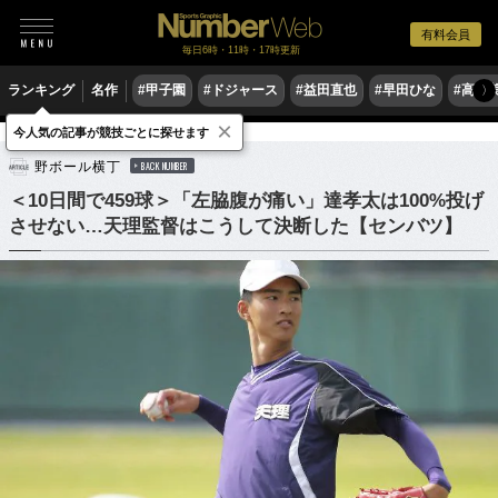
有料会員
毎日6時・11時・17時更新
ランキング
名作
#甲子園
#ドジャース
#益田直也
#早田ひな
#高木
〉
×
今人気の記事が競技ごとに探せます
野球
高校野球
野ボール横丁
BACK NUMBER
＜10日間で459球＞「左脇腹が痛い」達孝太は100%投げ
させない…天理監督はこうして決断した【センバツ】