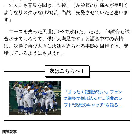
ーの人にも意見を聞き、今後、（左脇腹の）痛みが長引く
ようなリスクがなければ、当然、先発させていたと思いま
す」
エースを失った天理は0−2で敗れた。ただ、「4試合も試
合させてもろうて、僕は大満足です」と語る中村の表情
は、決勝で再び大きな決断を迫られる事態を回避でき、安
堵しているようにも見えた。
次はこちらへ！
「まったく記憶がない」フェン
ス激突で倒れ込んだ…明豊のレ
フト“決死のキャッチ”を語る
【センバツ好プレー】
関連記事