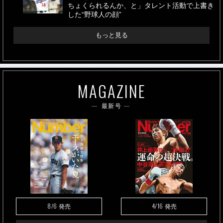
ちょくられるんか、と」タレント活動で上書き
した“野球人の顔”
もっと見る
MAGAZINE
最新号
8/6
4/16
発売
発売