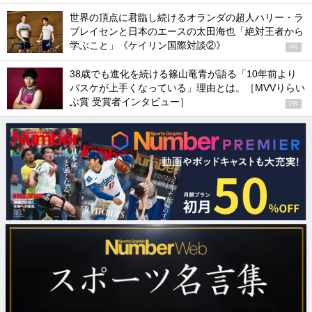
世界の頂点に君臨し続けるオランダの超人ハリー・ラ
ブレイセンと日本のエースの太田海也「絶対王者から
学ぶこと」《ケイリン国際対談②》
PR
38歳でも進化を続ける篠山竜青が語る「10年前より
バスケが上手くなっている」理由とは。［MVVりらい
ぶ賞 受賞者インタビュー］
PR