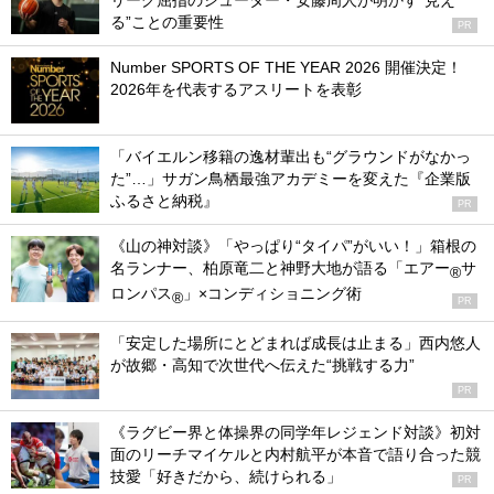
リーグ屈指のシューター・安藤周人が明かす“見え
る”ことの重要性
PR
Number SPORTS OF THE YEAR 2026 開催決定！
2026年を代表するアスリートを表彰
「バイエルン移籍の逸材輩出も“グラウンドがなかっ
た”…」サガン鳥栖最強アカデミーを変えた『企業版
ふるさと納税』
PR
《山の神対談》「やっぱり“タイパ”がいい！」箱根の
名ランナー、柏原竜二と神野大地が語る「エアー
サ
®
ロンパス
」×コンディショニング術
®
PR
「安定した場所にとどまれば成長は止まる」西内悠人
が故郷・高知で次世代へ伝えた“挑戦する力”
PR
《ラグビー界と体操界の同学年レジェンド対談》初対
面のリーチマイケルと内村航平が本音で語り合った競
技愛「好きだから、続けられる」
PR