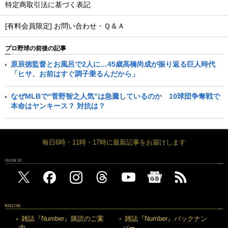
特定商取引法に基づく表記
[有料会員限定] お問い合わせ・Ｑ＆Ａ
プロ野球の前後の記事
原辰徳監督とお風呂で2人に…45歳高橋尚成が振り返る巨人時代
「ヒサ、お前はすぐ調子乗るんだから」
なぜMLBで“菅野智之人気”は急騰しているのか 10球団争奪戦で
本命はヤンキース？ 対抗は？
毎日6時・11時・17時に最新記事をお届けします
FOLLOW US
MAGAZINE
雑誌『Number』購読のご案
雑誌『Number』バックナン
内
バー