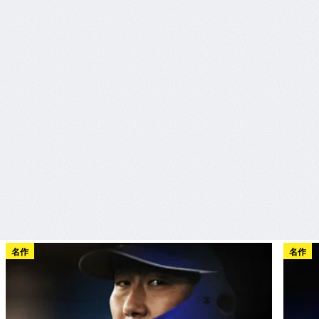
名作
名作