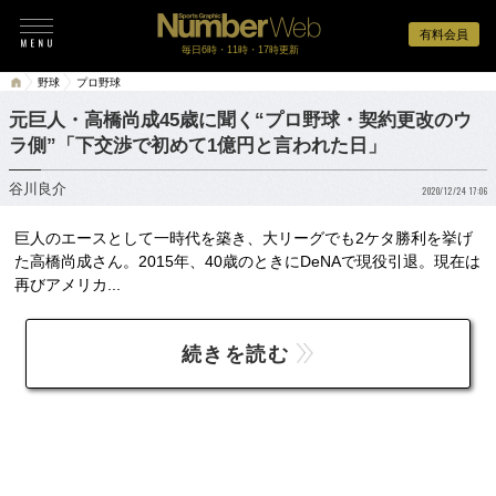
有料会員
毎日6時・11時・17時更新
野球
プロ野球
元巨人・高橋尚成45歳に聞く“プロ野球・契約更改のウ
ラ側”「下交渉で初めて1億円と言われた日」
谷川良介
2020/12/24 17:06
巨人のエースとして一時代を築き、大リーグでも2ケタ勝利を挙げ
た高橋尚成さん。2015年、40歳のときにDeNAで現役引退。現在は
再びアメリカ...
続きを読む