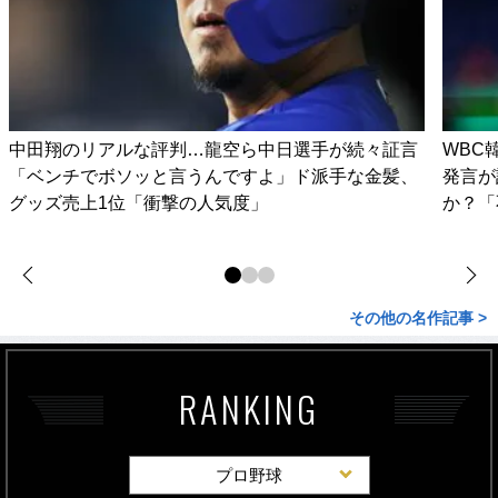
中田翔のリアルな評判…龍空ら中日選手が続々証言
WBC
「ベンチでボソッと言うんですよ」ド派手な金髪、
発言が
グッズ売上1位「衝撃の人気度」
か？「
その他の名作記事 >
RANKING
プロ野球