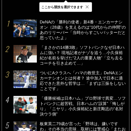
×
ここから競技を選択できます
最新
24時間
週間
DeNAの「勝利の使者」新4番・エンカーナシ
オン（28歳）を支えるのは“10代からの仲間”の
あのリリーバー「当時からすごいバッターだと
思っていたよ」
「まさかの14勝3敗」ソフトバンクなぜ日本ハ
ムに強い？ 現地記者がナゾを追う…小久保裕
紀が名前を挙げた“2人の重要人物”「立ち去る
コーチを引き止めて…」
ついにAクラスへ「ハマの救世主」DeNAエン
カーナシオンとは何者？ 途中加入で日本に適
応できた意外な哲学は…「まずは三振をしない
ことです」
「優勝候補は日本ハム」プロ野球で異変…ソフ
トバンクに超苦戦、日本ハムの“誤算”「悔しが
り」「ニヤリ」小久保裕紀と新庄剛志の“名対
決ウラ側”
板東英二79歳が言った「野球は、嫌いです
わ」その本当の意味…取材には警戒心「またお