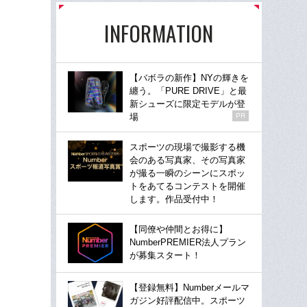
INFORMATION
【バボラの新作】NYの輝きを
纏う。「PURE DRIVE」と最
新シューズに限定モデルが登
場
PR
スポーツの現場で撮影する機
会のある写真家、その写真家
が撮る一瞬のシーンにスポッ
トをあてるコンテストを開催
します。作品受付中！
【同僚や仲間とお得に】
NumberPREMIER法人プラン
が募集スタート！
【登録無料】Numberメールマ
ガジン好評配信中。スポーツ