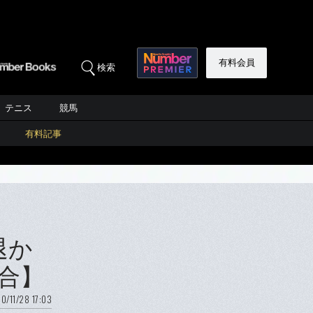
有料会員
検索
テニス
競馬
有料記事
退か
合】
0/11/28 17:03