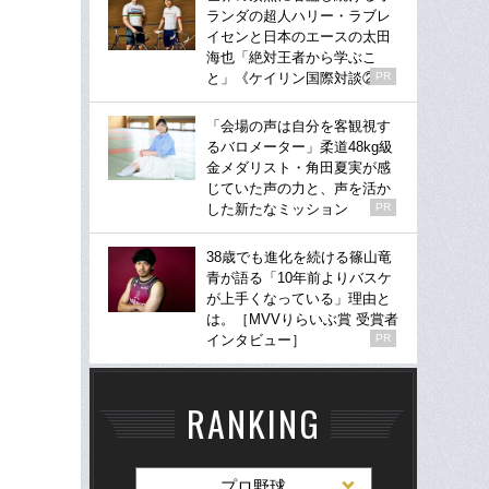
ランダの超人ハリー・ラブレ
イセンと日本のエースの太田
海也「絶対王者から学ぶこ
と」《ケイリン国際対談②》
PR
「会場の声は自分を客観視す
るバロメーター」柔道48kg級
金メダリスト・角田夏実が感
じていた声の力と、声を活か
した新たなミッション
PR
38歳でも進化を続ける篠山竜
青が語る「10年前よりバスケ
が上手くなっている」理由と
は。［MVVりらいぶ賞 受賞者
インタビュー］
PR
RANKING
プロ野球