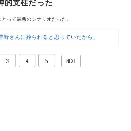
神的支柱だった
とって最悪のシナリオだった。
星野さんに葬られると思っていたから」
3
4
5
NEXT