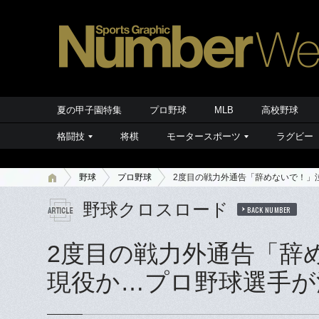
夏の甲子園特集
プロ野球
MLB
高校野球
格闘技
将棋
モータースポーツ
ラグビー
野球
プロ野球
2度目の戦力外通告「辞めないで！」
野球クロスロード
BACK NUMBER
2度目の戦力外通告「辞
現役か…プロ野球選手が