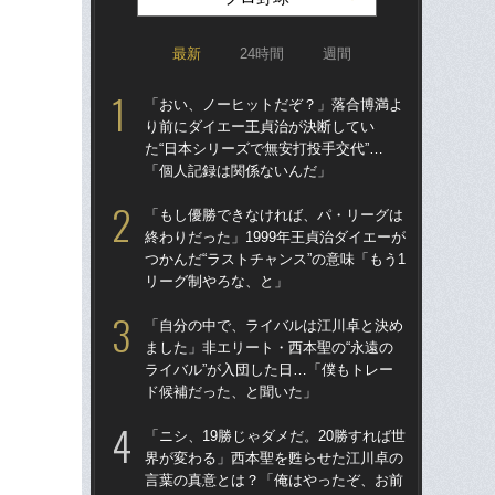
最新
24時間
週間
「おい、ノーヒットだぞ？」落合博満よ
「ア
り前にダイエー王貞治が決断してい
球
た“日本シリーズで無安打投手交代”…
す“
「個人記録は関係ないんだ」
た…
らD
「もし優勝できなければ、パ・リーグは
終わりだった」1999年王貞治ダイエーが
「
つかんだ“ラストチャンス”の意味「もう1
り
リーグ制やろな、と」
た“
「
「自分の中で、ライバルは江川卓と決め
ました」非エリート・西本聖の“永遠の
「
ライバル”が入団した日…「僕もトレー
終わ
ド候補だった、と聞いた」
つか
リ
「ニシ、19勝じゃダメだ。20勝すれば世
界が変わる」西本聖を甦らせた江川卓の
「
言葉の真意とは？「俺はやったぞ、お前
っ