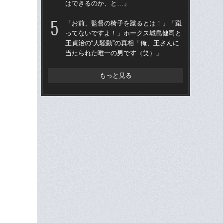
はできるのか、と…」
王貞
当
「お前、監督の椅子を蹴るとは！」「蹴
ってないですよ！」ホークス城島健司と
「
王貞治の“大騒動”の真相「俺、王さんに
で
当たられた唯一の男です（笑）」
を
は
もっと見る