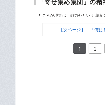
「寄せ集め集団」の精
ところが現実は、戦力外という山崎に
【次ページ】 「俺は
1
2