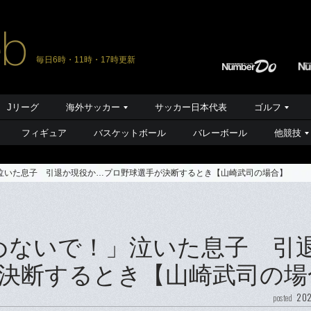
毎日6時・11時・17時更新
Jリーグ
海外サッカー
サッカー日本代表
ゴルフ
フィギュア
バスケットボール
バレーボール
他競技
泣いた息子 引退か現役か…プロ野球選手が決断するとき【山崎武司の場合】
めないで！」泣いた息子 引
決断するとき【山崎武司の場
202
posted