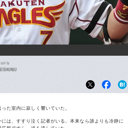
raph by
EISHUNJU
った室内に寂しく響いていた。
には、すすり泣く記者がいる。本来なら誰よりも冷静に