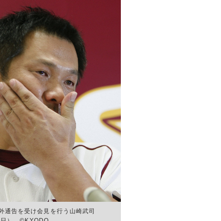
外通告を受け会見を行う山崎武司
9日） ©KYODO