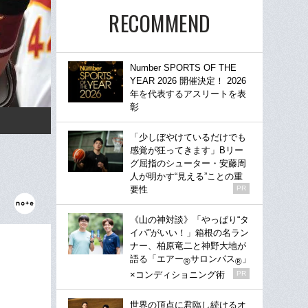
RECOMMEND
Number SPORTS OF THE
YEAR 2026 開催決定！ 2026
年を代表するアスリートを表
彰
「少しぼやけているだけでも
感覚が狂ってきます」Bリー
グ屈指のシューター・安藤周
人が明かす“見える”ことの重
要性
PR
《山の神対談》「やっぱり“タ
イパ”がいい！」箱根の名ラン
ナー、柏原竜二と神野大地が
語る「エアー
サロンパス
」
®
®
×コンディショニング術
PR
世界の頂点に君臨し続けるオ