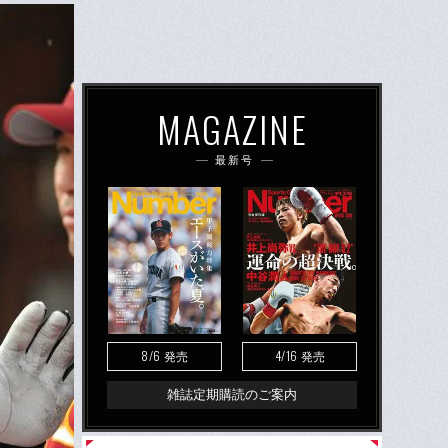
MAGAZINE
最新号
8/6
4/16
発売
発売
雑誌定期購読のご案内