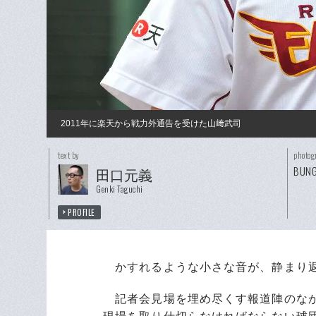
2011年に楽天から戦力外通告を受けた山﨑武司
text by
photog
BUNG
田口元義
Genki Taguchi
PROFILE
かすれるような小さな音が、静まり返
記者会見場を埋め尽くす報道陣のなか