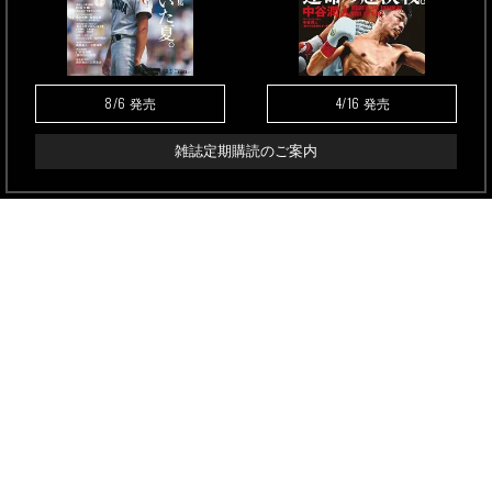
8/6
4/16
発売
発売
雑誌定期購読のご案内