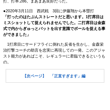
打、打率.286。まあまあ良好だった。
●2020年3月11日 西武戦 3回に伊藤翔から本塁打
「打ったのはたぶんストレートだと思います。1打席目は
ミスショットして捉えられませんでした。二打席目は金森
式で内からぎゅっとバットを出す意識でボールを捉える事
ができました」
1打席目にサードフライに倒れた反省を生かし、金森栄
治打撃コーチの助言を忠実に再現しての一発。このアジャ
スト能力があればこそ、レギュラーに君臨できるというも
の。
【次ページ】 「正直すぎます」編