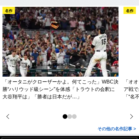
名作
名作
「オータニがクローザーかよ。何てこった」WBC決
「オオ
勝“ハリウッド級シーン”を体感「トラウトの会釈に
ア戦で
大谷翔平は」「勝者は日本だが…」
「“名
その他の名作記事 >