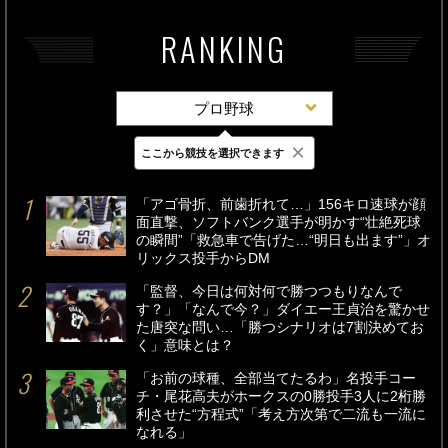
RANKING
プロ野球
×
ここから競技を選択できます
最新
24時間
週間
「アゴ骨折、前歯折れて…」156キロ速球が顔
面直撃、ソフトバンク選手が明かす“壮絶死球
の瞬間”「救急車で告げた…“明日も出ます”」オ
リックス投手からDM
「監督、今日は何対何で勝つつもりなんで
す？」「なんで今？」ダイエー王貞治を驚かせ
た唐突な問い…「勝つシナリオは7割決めてお
く」意味とは？
「お前の球種、全部当てたるわ」名投手コー
チ・尾花高夫がホークスの0勝投手3人に2桁勝
利させた“方程式”「考え方次第で二流も一流に
なれる」