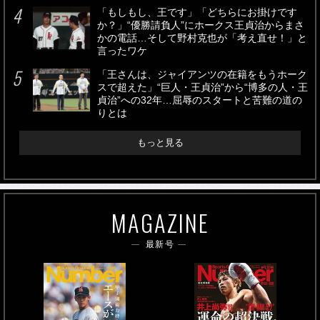
「もしもし、王です」「どちらにお掛けです
か？」“優勝請負人”にホークス王貞治からまさ
かの電話…そして野村克也が「考え直せ！」と
言ったワケ
「王さんは、ジャイアンツの在籍をもうホーク
スで超えた」“巨人・王貞治”から“博多の人・王
貞治”への32年…屈辱のスタートと苦難の道の
りとは
もっと見る
MAGAZINE
最新号