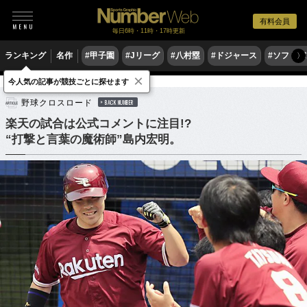
有料会員
毎日6時・11時・17時更新
ランキング
名作
#甲子園
#Jリーグ
#八村塁
#ドジャース
#ソフトバ
〉
×
今人気の記事が競技ごとに探せます
野球
プロ野球
野球クロスロード
BACK NUMBER
楽天の試合は公式コメントに注目!?
“打撃と言葉の魔術師”島内宏明。