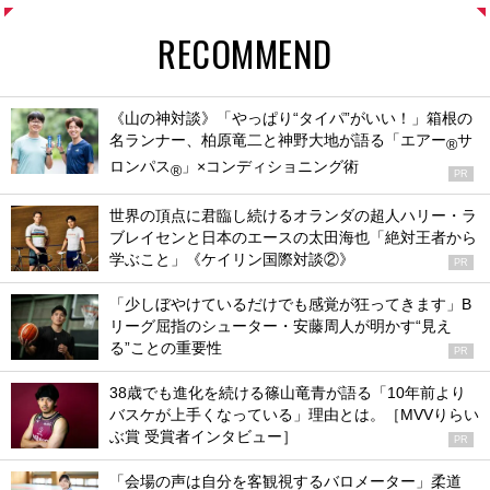
RECOMMEND
《山の神対談》「やっぱり“タイパ”がいい！」箱根の
名ランナー、柏原竜二と神野大地が語る「エアー
サ
®
ロンパス
」×コンディショニング術
®
PR
世界の頂点に君臨し続けるオランダの超人ハリー・ラ
ブレイセンと日本のエースの太田海也「絶対王者から
学ぶこと」《ケイリン国際対談②》
PR
「少しぼやけているだけでも感覚が狂ってきます」B
リーグ屈指のシューター・安藤周人が明かす“見え
る”ことの重要性
PR
38歳でも進化を続ける篠山竜青が語る「10年前より
バスケが上手くなっている」理由とは。［MVVりらい
ぶ賞 受賞者インタビュー］
PR
「会場の声は自分を客観視するバロメーター」柔道