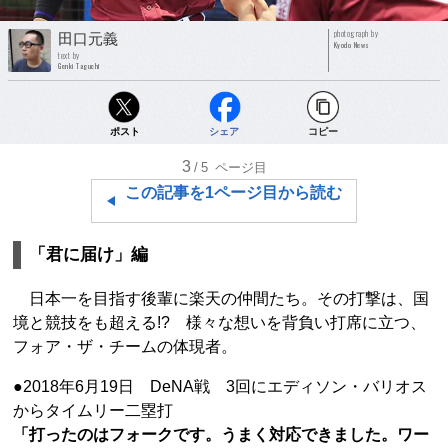
photograph by
田口元義
Kyodo News
text by
Genki Taguchi
ポスト
シェア
コピー
3
/5
ページ目
この記事を1ページ目から読む
「君に届け」編
日本一を目指す後輩に楽天の仲間たち。その打撃は、国
境と競技をも超える!? 様々な想いを背負い打席に立つ、
フォア・ザ・チームの体現者。
●2018年6月19日 DeNA戦 3回にエディソン・バリオス
からタイムリー二塁打
「打ったのはフォークです。うまく対応できました。ワー