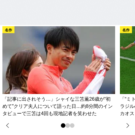
名作
名作
「記事に出されそう…」シャイな三笘薫26歳が“初
「“ミ
めて”クリア夫人について語った日…約8分間のイン
ラジル
タビューで三笘は4回も現地記者を笑わせた
カオス