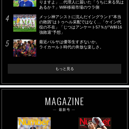
りますよ」…代理人に届いた「うちに来る気は
あるか？」W杯移籍市場のウラ側
メッシ神アシストに沈んだイングランド“本当
の敗因”はトゥヘル采配ではなく…「ケイン代
役の不在」「じつはアンケート57％が“W杯16
強敗退”予想」
最近バルサは優等生すぎないか。
ライカールト時代の奔放な楽しさ。
もっと見る
MAGAZINE
最新号