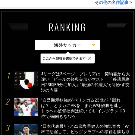
その他の名作記事 >
RANKING
海外サッカー
×
ここから競技を選択できます
最新
24時間
週間
Jリーグは3ページ、プレミアは…契約書から大
違い「ビールの祭典参加がマスト」「移籍最終
日23時59分に加入」“最強の代理人”が明かす交
渉の内幕
“自己顕示欲強め”べリンガム23歳が「蹴れ
ば？」とサカにPKを…またW杯優勝を逃し、
トゥヘル監督批判は続いても“イングランド3
位”が前向きなワケ
“日本代表最年少”21歳塩貝健人の強気宣言「W
杯で活躍して、ビッグクラブへの移籍を勝ち取