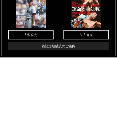
8/6
4/16
発売
発売
雑誌定期購読のご案内