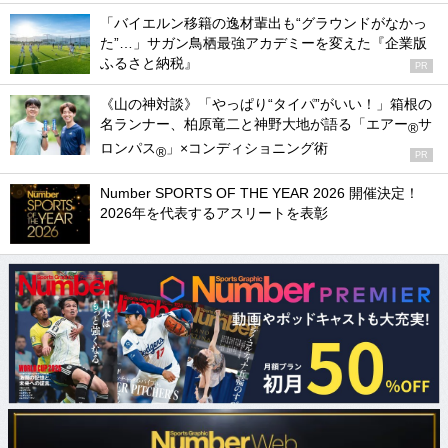
「バイエルン移籍の逸材輩出も“グラウンドがなかっ
た”…」サガン鳥栖最強アカデミーを変えた『企業版
ふるさと納税』
PR
《山の神対談》「やっぱり“タイパ”がいい！」箱根の
名ランナー、柏原竜二と神野大地が語る「エアー
サ
®
ロンパス
」×コンディショニング術
®
PR
Number SPORTS OF THE YEAR 2026 開催決定！
2026年を代表するアスリートを表彰