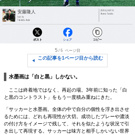
photograph by
安藤隆人
Atomu Tanaka
text by
Takahito Ando
ポスト
シェア
コピー
5
/5
ページ目
この記事を1ページ目から読む
水墨画は「白と黒」しかない。
ここは終着地ではなく、再起の場。3年前に知った「白
と黒のコントラスト」をもう一度積み重ねにきた。
「サッカーと水墨画。全体の中で自分の個性を浮き出させ
るためには、どれも再現性が大切。成功したプレーや濃淡
の付け方をイメージで残して、それを似たような状況で引
き出して再現する。サッカーは味方と相手しかいない世界