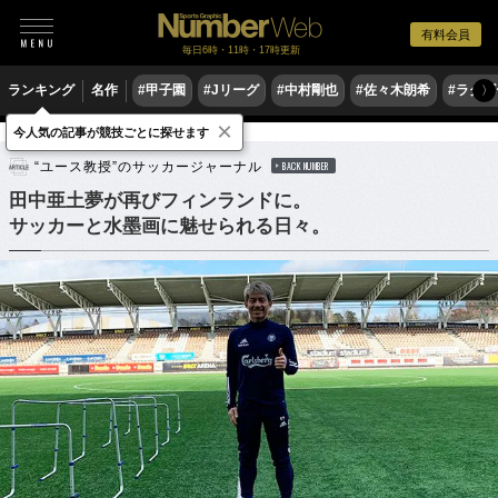
有料会員
毎日6時・11時・17時更新
ランキング
名作
#甲子園
#Jリーグ
#中村剛也
#佐々木朗希
#ラグ
〉
×
今人気の記事が競技ごとに探せます
サッカー
海外サッカー
“ユース教授”のサッカージャーナル
BACK NUMBER
田中亜土夢が再びフィンランドに。
サッカーと水墨画に魅せられる日々。