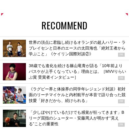
RECOMMEND
世界の頂点に君臨し続けるオランダの超人ハリー・ラ
ブレイセンと日本のエースの太田海也「絶対王者から
学ぶこと」《ケイリン国際対談②》
PR
38歳でも進化を続ける篠山竜青が語る「10年前より
バスケが上手くなっている」理由とは。［MVVりらい
ぶ賞 受賞者インタビュー］
PR
《ラグビー界と体操界の同学年レジェンド対談》初対
面のリーチマイケルと内村航平が本音で語り合った競
技愛「好きだから、続けられる」
PR
「少しぼやけているだけでも感覚が狂ってきます」B
リーグ屈指のシューター・安藤周人が明かす“見え
る”ことの重要性
PR